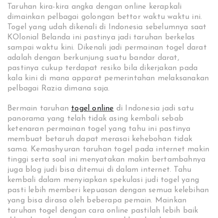
Taruhan kira-kira angka dengan online kerapkali
dimainkan pelbagai golongan bettor waktu waktu ini.
Togel yang udah dikenali di Indonesia sebelumnya saat
KOlonial Belanda ini pastinya jadi taruhan berkelas
sampai waktu kini. Dikenali jadi permainan togel darat
adalah dengan berkunjung suatu bandar darat,
pastinya cukup terdapat resiko bila dikerjakan pada
kala kini di mana apparat pemerintahan melaksanakan
pelbagai Razia dimana saja.
Bermain taruhan
togel online
di Indonesia jadi satu
panorama yang telah tidak asing kembali sebab
ketenaran permainan togel yang tahu ini pastinya
membuat betaruh dapat merasai kehebohan tidak
sama. Kemashyuran taruhan togel pada internet makin
tinggi serta soal ini menyatakan makin bertambahnya
juga blog judi bisa ditemui di dalam internet. Tahu
kembali dalam menyiapkan spekulasi judi togel yang
pasti lebih memberi kepuasan dengan semua kelebihan
yang bisa dirasa oleh beberapa pemain. Mainkan
taruhan togel dengan cara online pastilah lebih baik