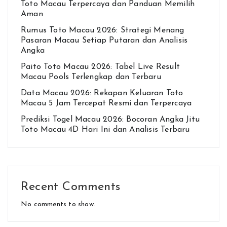
Toto Macau Terpercaya dan Panduan Memilih
Aman
Rumus Toto Macau 2026: Strategi Menang
Pasaran Macau Setiap Putaran dan Analisis
Angka
Paito Toto Macau 2026: Tabel Live Result
Macau Pools Terlengkap dan Terbaru
Data Macau 2026: Rekapan Keluaran Toto
Macau 5 Jam Tercepat Resmi dan Terpercaya
Prediksi Togel Macau 2026: Bocoran Angka Jitu
Toto Macau 4D Hari Ini dan Analisis Terbaru
Recent Comments
No comments to show.