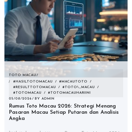
TOTO MACAU
#HASILTOTOMACAU
/
#MACAUTOTO
/
#RESULTTOTOMACAU
/
#TOTO\_MACAU
/
#TOTOMACAU
/
#TOTOMACAUHARIINI
05/08/2026
BY
ADMIN
Rumus Toto Macau 2026: Strategi Menang
Pasaran Macau Setiap Putaran dan Analisis
Angka