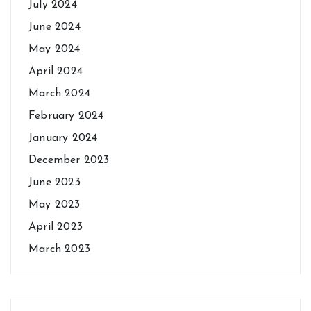
July 2024
June 2024
May 2024
April 2024
March 2024
February 2024
January 2024
December 2023
June 2023
May 2023
April 2023
March 2023