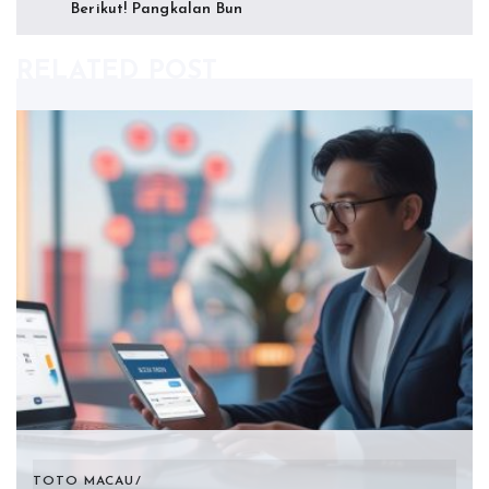
Berikut! Pangkalan Bun
RELATED POST
TOTO MACAU