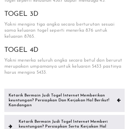
togel seperti keluaran 4567 dapat menduga 45.
TOGEL 3D
Yakni mengira tiga angka secara berturutan sesuai
sama keluaran togel seperti menerka 876 untuk
keluaran 8765.
TOGEL 4D
Yakni menerka seluruh angka secara betul dan berurut
merupakan umpamanya untuk keluaran 5433 pastinya
harus mengira 5433.
Post
Ketarik Bermain Judi Togel Internet Memberikan
keuntungan? Persiapkan Dan Kerjakan Hal Berikut!
navigation
Kandangan
Ketarik Bermain Judi Togel Internet Memberi
keuntungan? Persiapkan Serta Kerjakan Hal