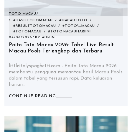
TOTO MACAU
#HASILTOTOMACAU
/
#MACAUTOTO
/
#RESULTTOTOMACAU
/
#TOTO\_MACAU
/
#TOTOMACAU
/
#TOTOMACAUHARIINI
04/08/2026
BY
ADMIN
Paito Toto Macau 2026: Tabel Live Result
Macau Pools Terlengkap dan Terbaru
littleitalyspaghetti.com - Paito Toto Macau 2026
membantu pengguna memantau hasil Macau Pools
dalam tabel yang tersusun rapi. Data keluaran
harian…
CONTINUE READING