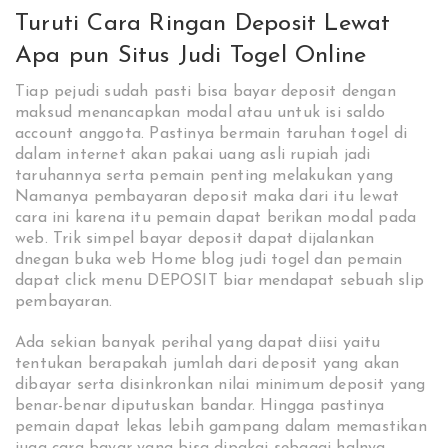
Turuti Cara Ringan Deposit Lewat
Apa pun Situs Judi Togel Online
Tiap pejudi sudah pasti bisa bayar deposit dengan
maksud menancapkan modal atau untuk isi saldo
account anggota. Pastinya bermain taruhan togel di
dalam internet akan pakai uang asli rupiah jadi
taruhannya serta pemain penting melakukan yang
Namanya pembayaran deposit maka dari itu lewat
cara ini karena itu pemain dapat berikan modal pada
web. Trik simpel bayar deposit dapat dijalankan
dnegan buka web Home blog judi togel dan pemain
dapat click menu DEPOSIT biar mendapat sebuah slip
pembayaran.
Ada sekian banyak perihal yang dapat diisi yaitu
tentukan berapakah jumlah dari deposit yang akan
dibayar serta disinkronkan nilai minimum deposit yang
benar-benar diputuskan bandar. Hingga pastinya
pemain dapat lekas lebih gampang dalam memastikan