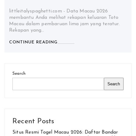
littleitalyspaghetti.com - Data Macau 2026
membantu Anda melihat rekapan keluaran Toto
Macau dalam pembaruan lima jam yang teratur.
Rekapan yang…
CONTINUE READING
Search
Search
Recent Posts
Situs Resmi Togel Macau 2026: Daftar Bandar