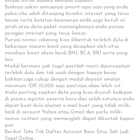
simpel untuk dibawa kemana sajakah.
Baiknya yakini semuanya piranti apa saja yang anda
pakai jika udah ditunjang koneksi internet yang terus
lancar serta konstan karenanya anda juga butuh isi
jatah atau data paket memungkinnya anda punyai
jaringan internet yang terus lancar.
Punyai nomor rekening bisa dibentuk terlebih dulu di
beberapa macam bank yang disiapkan oleh situs
misalnya lewat akses bank BNI, BCA, BRI serta yang
lain.
Modal bermain judi togel pastilah mesti dipersiapkan
terlebih dulu dan tak usah dengan biaaya besar
bahkan juga cukup dengan modal deposit awalan
minimum IDR 10,000 saja pastinya akan lebih irit.
Anda penting siapkan data yang bisa disuruh kedepan
di proses register peserta baru dan salah satunya anda
dapat buat dulu alamat e-mail buat yang tidak miliki
baik di account Yahoo atau Gmail dan perlu miliki
nomor contact yang memanglah dapat dikontak kapan
pun.
Berikut Tata Trik Daftar Account Baru Situs Sah Judi
Togel Online