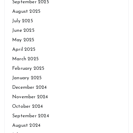
September 2025
August 2025
July 2025
June 2025
May 2025
April 2025
March 2025
February 2025
January 2025
December 2024
November 2024
October 2024
September 2024
August 2024