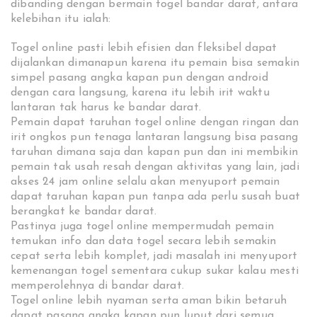
dibanding dengan bermain togel bandar darat, antara
kelebihan itu ialah:
Togel online pasti lebih efisien dan fleksibel dapat
dijalankan dimanapun karena itu pemain bisa semakin
simpel pasang angka kapan pun dengan android
dengan cara langsung, karena itu lebih irit waktu
lantaran tak harus ke bandar darat.
Pemain dapat taruhan togel online dengan ringan dan
irit ongkos pun tenaga lantaran langsung bisa pasang
taruhan dimana saja dan kapan pun dan ini membikin
pemain tak usah resah dengan aktivitas yang lain, jadi
akses 24 jam online selalu akan menyuport pemain
dapat taruhan kapan pun tanpa ada perlu susah buat
berangkat ke bandar darat.
Pastinya juga togel online mempermudah pemain
temukan info dan data togel secara lebih semakin
cepat serta lebih komplet, jadi masalah ini menyuport
kemenangan togel sementara cukup sukar kalau mesti
memperolehnya di bandar darat.
Togel online lebih nyaman serta aman bikin betaruh
dapat pasang angka kapan pun luput dari semua