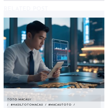
RELATED POST
TOTO MACAU
#HASILTOTOMACAU
/
#MACAUTOTO
/