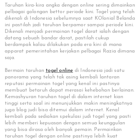
Taruhan kira-kira angka dengan online sering dimainkan
pelbagai golongan bettor periode kini. Togel yang telah
dikenali di Indonesia sebelumnya saat KOlonial Belanda
ini pastilah jadi taruhan berpamor sampai periode kini.
Dikenali menjadi permainan togel darat ialah dengan
datang sebuah bandar darat, pastilah cukup
berdampak kalau dilakukan pada era kini di mana
apparat pemerintahan kerjakan pelbagai Razia dimana
saja.
Bermain taruhan
togel online
di Indonesia jadi satu
panorama yang telah tak asing kembali lantaran
reputasi permainan togel yang kenal ini pastinya
membuat betaruh dapat merasai kehebohan berlainan.
Kemashyuran taruhan togel di dalam internet kian
tinggi serta soal ini menunjukkan makin meningkatnya
juga blog judi bisa ditemui dalam internet. Kenal
kembali pada sediakan spekulasi judi togel yang pasti
lebih memberi kepuasan dengan semua keunggulan
yang bisa dirasa oleh banyak pemain. Permainkan
taruhan togel dengan online pastinya lebih kuat