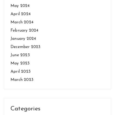
May 2024
April 2024
March 2024
February 2024
January 2024
December 2023
June 2023
May 2023
April 2023
March 2023
Categories