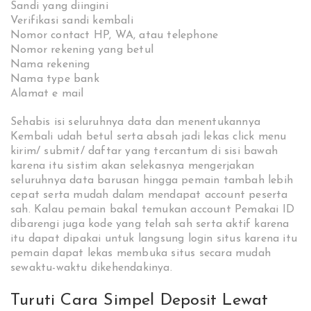
Sandi yang diingini
Verifikasi sandi kembali
Nomor contact HP, WA, atau telephone
Nomor rekening yang betul
Nama rekening
Nama type bank
Alamat e mail
Sehabis isi seluruhnya data dan menentukannya
Kembali udah betul serta absah jadi lekas click menu
kirim/ submit/ daftar yang tercantum di sisi bawah
karena itu sistim akan selekasnya mengerjakan
seluruhnya data barusan hingga pemain tambah lebih
cepat serta mudah dalam mendapat account peserta
sah. Kalau pemain bakal temukan account Pemakai ID
dibarengi juga kode yang telah sah serta aktif karena
itu dapat dipakai untuk langsung login situs karena itu
pemain dapat lekas membuka situs secara mudah
sewaktu-waktu dikehendakinya.
Turuti Cara Simpel Deposit Lewat