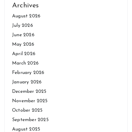
Archives
August 2026
July 2026
June 2026
May 2026
April 2026
March 2026
February 2026
January 2026
December 2025
November 2025
October 2025
September 2025
August 2025