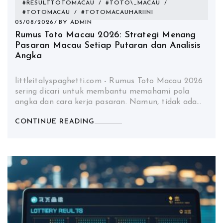
#RESULTTOTOMACAU
/
#TOTO\_MACAU
/
#TOTOMACAU
/
#TOTOMACAUHARIINI
05/08/2026
BY
ADMIN
Rumus Toto Macau 2026: Strategi Menang
Pasaran Macau Setiap Putaran dan Analisis
Angka
littleitalyspaghetti.com - Rumus Toto Macau 2026
sering dicari untuk membantu memahami pola
angka dan cara kerja pasaran. Namun, tidak ada…
CONTINUE READING