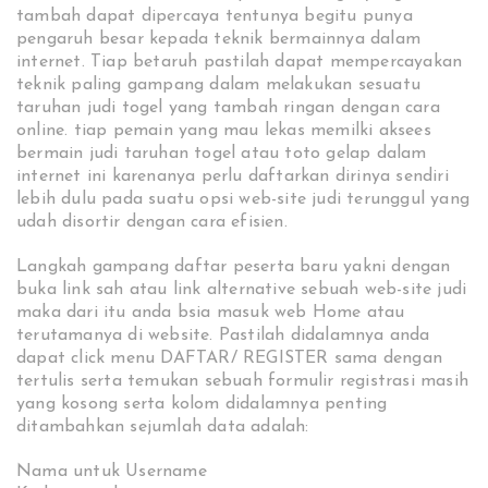
tambah dapat dipercaya tentunya begitu punya
pengaruh besar kepada teknik bermainnya dalam
internet. Tiap betaruh pastilah dapat mempercayakan
teknik paling gampang dalam melakukan sesuatu
taruhan judi togel yang tambah ringan dengan cara
online. tiap pemain yang mau lekas memilki aksees
bermain judi taruhan togel atau toto gelap dalam
internet ini karenanya perlu daftarkan dirinya sendiri
lebih dulu pada suatu opsi web-site judi terunggul yang
udah disortir dengan cara efisien.
Langkah gampang daftar peserta baru yakni dengan
buka link sah atau link alternative sebuah web-site judi
maka dari itu anda bsia masuk web Home atau
terutamanya di website. Pastilah didalamnya anda
dapat click menu DAFTAR/ REGISTER sama dengan
tertulis serta temukan sebuah formulir registrasi masih
yang kosong serta kolom didalamnya penting
ditambahkan sejumlah data adalah:
Nama untuk Username