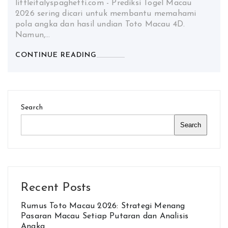
littleitalyspaghetti.com - Prediksi Togel Macau
2026 sering dicari untuk membantu memahami
pola angka dan hasil undian Toto Macau 4D.
Namun,…
CONTINUE READING
Search
Search
Recent Posts
Rumus Toto Macau 2026: Strategi Menang
Pasaran Macau Setiap Putaran dan Analisis
Angka