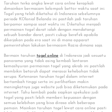
Taruhan terka angka lewat cara online kerapkali
dimainkan bermacam kelompok bettor waktu saat ini.
Togel yang telah diketahui di Indonesia sebelumnya
periode KOlonial Belanda ini pastilah jadi taruhan
berpamor sampai saat waktu ini. Diketahui menjadi
permainan togel darat ialah dengan mendatangi
sebuah bandar darat, pasti cukup berefek apabila
dikerjakan pada era saat ini di mana apparat
pemerintahan lakukan bermacam Razia dimana saja.
Bermain taruhan
togel online
di Indonesia jadi sesuatu
panorama yang tidak asing kembali lantaran
kemashyuran permainan togel yang akrab ini pastilah
membikin betaruh dapat merasai kehebohan tidak
serupa. Ketenaran taruhan togel dalam internet
bertambah tinggi serta ini perlihatkan makin
meningkatnya juga website judi bisa diketemukan pada
internet. Tahu kembali pada siapkan spekulasi judi
togel yang pasti lebih memberi kepuasan dengan
semua kelebihan yang bisa dirasa oleh beberapa
pemain. Mainkan taruhan togel lewat cara online pasti