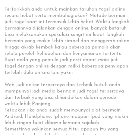
Tertarikkah anda untuk mainkan taruhan togel online
secara hebat serta membahagiakan? Metode bermain
judi togel saat ini termasuk lebih hebat Waktu langkah
bermainnya dijalankan dengan online. banyak betaruh
bisa melaksanakan spekulasi sengit ini lewat langkah
bermain yang makin lebih simpel dan menggembirakan
hingga akrab kembali kalau beberapa pemain akan
selalu peroleh kehebohan dan kenyamanan tertentu.
Buat anda yang pemula jadi pasti dapat main judi
togel dengan online dengan miliki beberapa penyiapan
terlebih dulu antara lain yakni:
Web judi online terpercaya dan terbaik butuh anda
mempunyai jadi media bermain judi togel terpercaya
dan terbaik yang bisa dihandalkan dalam periode
waktu lebih Panjang.
Tetapkan jika anda sudah mempunyai alat bermain
Android, Handphone, Iphone maupun Ipad yang makin
lebih ringan buat dibawa kemana sajakah.
Semestinya yakinkan semua fitur apapun itu yang