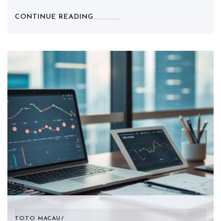
CONTINUE READING
TOTO MACAU