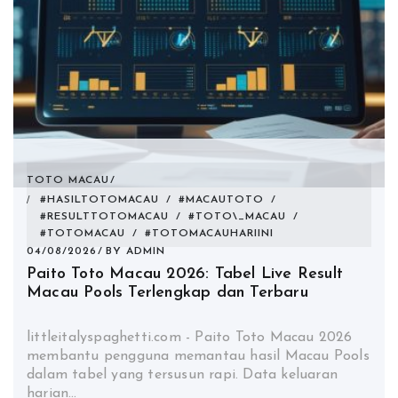
TOTO MACAU
#HASILTOTOMACAU
/
#MACAUTOTO
/
#RESULTTOTOMACAU
/
#TOTO\_MACAU
/
#TOTOMACAU
/
#TOTOMACAUHARIINI
04/08/2026
BY
ADMIN
Paito Toto Macau 2026: Tabel Live Result
Macau Pools Terlengkap dan Terbaru
littleitalyspaghetti.com - Paito Toto Macau 2026
membantu pengguna memantau hasil Macau Pools
dalam tabel yang tersusun rapi. Data keluaran
harian…