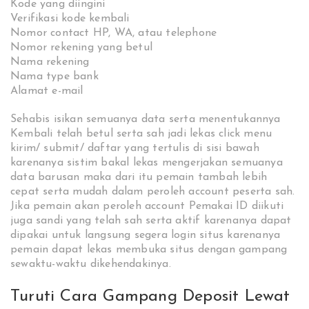
Kode yang diingini
Verifikasi kode kembali
Nomor contact HP, WA, atau telephone
Nomor rekening yang betul
Nama rekening
Nama type bank
Alamat e-mail
Sehabis isikan semuanya data serta menentukannya
Kembali telah betul serta sah jadi lekas click menu
kirim/ submit/ daftar yang tertulis di sisi bawah
karenanya sistim bakal lekas mengerjakan semuanya
data barusan maka dari itu pemain tambah lebih
cepat serta mudah dalam peroleh account peserta sah.
Jika pemain akan peroleh account Pemakai ID diikuti
juga sandi yang telah sah serta aktif karenanya dapat
dipakai untuk langsung segera login situs karenanya
pemain dapat lekas membuka situs dengan gampang
sewaktu-waktu dikehendakinya.
Turuti Cara Gampang Deposit Lewat