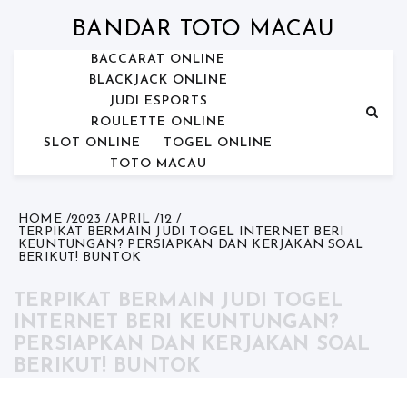
Skip
to
BANDAR TOTO MACAU
content
BACCARAT ONLINE
BLACKJACK ONLINE
JUDI ESPORTS
ROULETTE ONLINE
SLOT ONLINE
TOGEL ONLINE
TOTO MACAU
HOME
2023
APRIL
12
TERPIKAT BERMAIN JUDI TOGEL INTERNET BERI
KEUNTUNGAN? PERSIAPKAN DAN KERJAKAN SOAL
BERIKUT! BUNTOK
TERPIKAT BERMAIN JUDI TOGEL
INTERNET BERI KEUNTUNGAN?
PERSIAPKAN DAN KERJAKAN SOAL
BERIKUT! BUNTOK