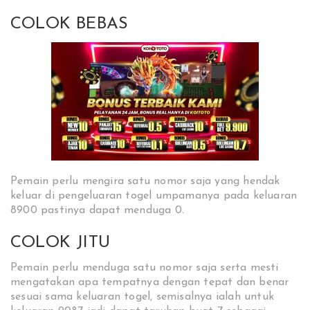
COLOK BEBAS
Pemain perlu mengira satu nomor saja yang hendak
keluar di pengeluaran togel umpamanya pada keluaran
8900 pastinya dapat menduga 0.
COLOK JITU
Pemain perlu menduga satu nomor saja serta mesti
mengatakan apa tempatnya dengan tepat dan benar
sesuai sama keluaran togel, semisalnya ialah untuk