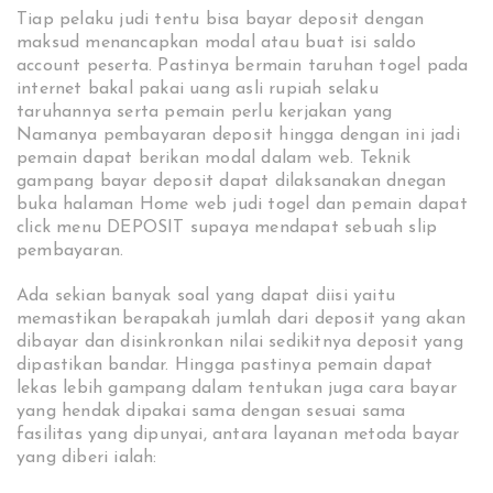
Tiap pelaku judi tentu bisa bayar deposit dengan
maksud menancapkan modal atau buat isi saldo
account peserta. Pastinya bermain taruhan togel pada
internet bakal pakai uang asli rupiah selaku
taruhannya serta pemain perlu kerjakan yang
Namanya pembayaran deposit hingga dengan ini jadi
pemain dapat berikan modal dalam web. Teknik
gampang bayar deposit dapat dilaksanakan dnegan
buka halaman Home web judi togel dan pemain dapat
click menu DEPOSIT supaya mendapat sebuah slip
pembayaran.
Ada sekian banyak soal yang dapat diisi yaitu
memastikan berapakah jumlah dari deposit yang akan
dibayar dan disinkronkan nilai sedikitnya deposit yang
dipastikan bandar. Hingga pastinya pemain dapat
lekas lebih gampang dalam tentukan juga cara bayar
yang hendak dipakai sama dengan sesuai sama
fasilitas yang dipunyai, antara layanan metoda bayar
yang diberi ialah: