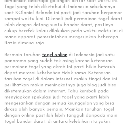
dimainkan beberapa golongan bettor saat waktu ini.
Togel yang telah diketahui di Indonesia sebelumnya
saat KOlonial Belanda ini pasti jadi taruhan berpamor
sampai waktu kini. Dikenali jadi permainan togel darat
ialah dengan datang suatu bandar darat, pastinya
cukup berefek kalau dilakukan pada waktu waktu ini di
mana apparat pemerintahan mengerjakan beberapa
Razia dimana saja.
Bermain taruhan
togel online
di Indonesia jadi satu
panorama yang sudah tak asing karena ketenaran
permainan togel yang akrab ini pasti bikin betaruh
dapat merasai kehebohan tidak sama. Ketenaran
taruhan togel di dalam internet makin tinggi dan ini
perlihatkan makin meningkatnya juga blog judi bisa
diketemukan dalam internet. Tahu kembali pada
menyiapkan spekulasi judi togel yang pasti lebih
mengesankan dengan semua keunggulan yang bisa
dirasa oleh banyak pemain. Mainkan taruhan togel
dengan online pastilah lebih tangguh daripada main
togel bandar darat, di antara kelebihan itu yakni: