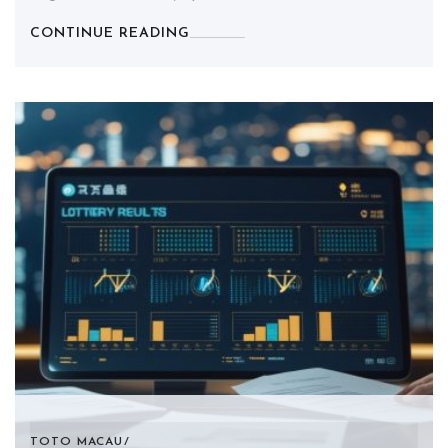
CONTINUE READING
TOTO MACAU