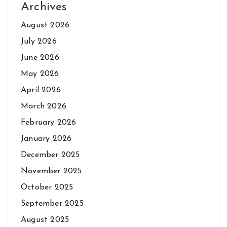
Archives
August 2026
July 2026
June 2026
May 2026
April 2026
March 2026
February 2026
January 2026
December 2025
November 2025
October 2025
September 2025
August 2025