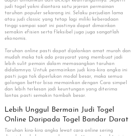
dapat dimainkan dan dicicipi keuntungannya. Seperti
judi togel yakni diantara satu jejeran permainan
taruhan populer sekarang ini. Selaku perjudian lama
atau judi classic yang tetap lagi miliki keberadaan
tinggi sampai saat ini pastinya dapat dimainkan
semakin efisien serta fleksibel juga juga sangatlah
ekonomis.
Taruhan online pasti dapat dijalankan amat murah dan
mudah maka tak ada prasyarat yang membuat jadi
lebih sulit pemain dalam memasangkan taruhan
didalamnya. Untuk permainkan judi kira-kira angka ini
pasti juga tak diperlukan modal besar, maka semua
golongan bettor bisa memainkan dengan Cara simpel
dan lebih terkesan jadi keuntungan yang diterima
lantas pasti semakin tambah besar.
Lebih Unggul Bermain Judi Togel
Online Daripada Togel Bandar Darat
Taruhan kira-kira angka lewat cara online sering