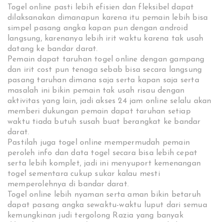
Togel online pasti lebih efisien dan fleksibel dapat
dilaksanakan dimanapun karena itu pemain lebih bisa
simpel pasang angka kapan pun dengan android
langsung, karenanya lebih irit waktu karena tak usah
datang ke bandar darat.
Pemain dapat taruhan togel online dengan gampang
dan irit cost pun tenaga sebab bisa secara langsung
pasang taruhan dimana saja serta kapan saja serta
masalah ini bikin pemain tak usah risau dengan
aktivitas yang lain, jadi akses 24 jam online selalu akan
memberi dukungan pemain dapat taruhan setiap
waktu tiada butuh susah buat berangkat ke bandar
darat.
Pastilah juga togel online mempermudah pemain
peroleh info dan data togel secara bisa lebih cepat
serta lebih komplet, jadi ini menyuport kemenangan
togel sementara cukup sukar kalau mesti
memperolehnya di bandar darat.
Togel online lebih nyaman serta aman bikin betaruh
dapat pasang angka sewaktu-waktu luput dari semua
kemungkinan judi tergolong Razia yang banyak