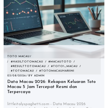
TOTO MACAU
#HASILTOTOMACAU
/
#MACAUTOTO
/
#RESULTTOTOMACAU
/
#TOTO\_MACAU
/
#TOTOMACAU
/
#TOTOMACAUHARIINI
03/08/2026
BY
ADMIN
Data Macau 2026: Rekapan Keluaran Toto
Macau 5 Jam Tercepat Resmi dan
Terpercaya
littleitalyspaghetti.com - Data Macau 2026