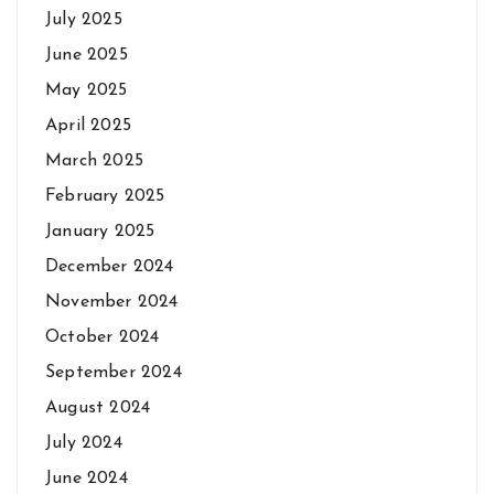
July 2025
June 2025
May 2025
April 2025
March 2025
February 2025
January 2025
December 2024
November 2024
October 2024
September 2024
August 2024
July 2024
June 2024