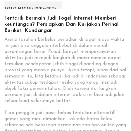
TOTO MACAU
12/04/2023
Tertarik Bermain Judi Togel Internet Memberi
keuntungan? Persiapkan Dan Kerjakan Perihal
Berikut! Kandangan
Arena taruhan berkelas perjudian di jagat maya waktu
ini jadi bisa unggulan terhebat di dalam meraih
peruntungan besar. Pejudi banyak mempercayakan
aktivitas judi menjadi langkah di mana mereka dapat
temukan pendapatan lebih tinggi dibanding dengan
provesi yang mereka punyai. Akan tetapi, lepas dari hal
semacam itu, kita ketahui jika judi di Indonesia sebagai
aktivitas cukup terdapat resiko yang kerap menjadi
objek faksi pemerintahan. Oleh karena itu, langkah
bermain judi di dalam internet waktu ini bisa jadi jalan
keluar buat seluruhnya bettor.
Tiap penggila judi pasti bebas tentukan alternatif
games yang mau dimainkan. Tak ada batas kalau
sekarang ada beberapa permainan taruhan online yang