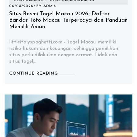
#TOTOMACAU
/
#TOTOMACAUHARIINI
06/08/2026
BY
ADMIN
Situs Resmi Togel Macau 2026: Daftar
Bandar Toto Macau Terpercaya dan Panduan
Memilih Aman
littleitalyspaghetti.com - Togel Macau memiliki
risiko hukum dan keuangan, sehingga pemilihan
situs perlu dilakukan dengan cermat. Tidak ada
situs togel…
CONTINUE READING