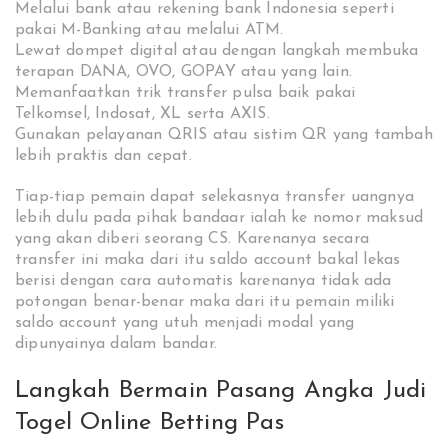
Melalui bank atau rekening bank Indonesia seperti
pakai M-Banking atau melalui ATM.
Lewat dompet digital atau dengan langkah membuka
terapan DANA, OVO, GOPAY atau yang lain.
Memanfaatkan trik transfer pulsa baik pakai
Telkomsel, Indosat, XL serta AXIS.
Gunakan pelayanan QRIS atau sistim QR yang tambah
lebih praktis dan cepat.
Tiap-tiap pemain dapat selekasnya transfer uangnya
lebih dulu pada pihak bandaar ialah ke nomor maksud
yang akan diberi seorang CS. Karenanya secara
transfer ini maka dari itu saldo account bakal lekas
berisi dengan cara automatis karenanya tidak ada
potongan benar-benar maka dari itu pemain miliki
saldo account yang utuh menjadi modal yang
dipunyainya dalam bandar.
Langkah Bermain Pasang Angka Judi
Togel Online Betting Pas