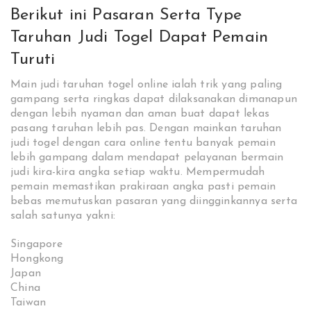
Berikut ini Pasaran Serta Type
Taruhan Judi Togel Dapat Pemain
Turuti
Main judi taruhan togel online ialah trik yang paling
gampang serta ringkas dapat dilaksanakan dimanapun
dengan lebih nyaman dan aman buat dapat lekas
pasang taruhan lebih pas. Dengan mainkan taruhan
judi togel dengan cara online tentu banyak pemain
lebih gampang dalam mendapat pelayanan bermain
judi kira-kira angka setiap waktu. Mempermudah
pemain memastikan prakiraan angka pasti pemain
bebas memutuskan pasaran yang diingginkannya serta
salah satunya yakni:
Singapore
Hongkong
Japan
China
Taiwan