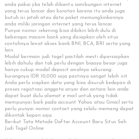
anda pakai jika telah dibantu sambungan internet
yang terus lancar dan konstan karena itu anda juga
butuh isi jatah atau data paket memungkinkannya
anda miliki jaringan internet yang terus lancar.
Punyai nomor rekening bisa dibikin lebih dulu di
beberapa macam bank yang disiapkan oleh situs
contohnya lewat akses bank BNI, BCA, BRI serta yang
lain.
Modal bermain judi togel pastilah mesti dipersiapkan
lebih dahulu dan tak perlu dengan biaaya besar juga
hanya cukup modal deposit awalnya sekurang-
kurangnya IDR 10,000 saja pastinya sangat lebih irit.
Anda perlu siapkan data yang bisa disuruh kedepan di
proses registrasi anggota anyar dan antara lain anda
dapat buat dulu alamat e mail untuk yang tidak
mempunyai baik pada account Yahoo atau Gmail serta
perlu punyai nomor contact yang selalu memang dapat
dikontak kapan saja.
Berikut Tata Metode Daftar Account Baru Situs Sah
Judi Togel Online