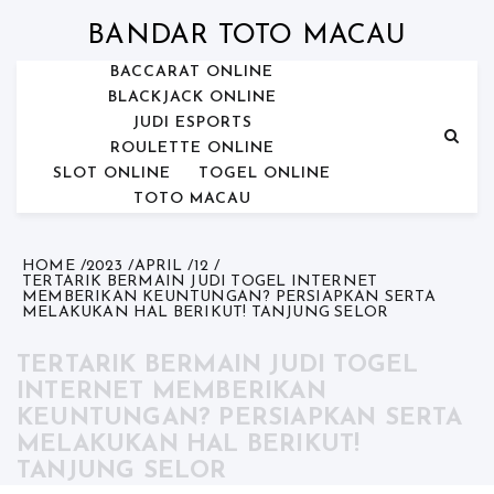
Skip
to
BANDAR TOTO MACAU
content
BACCARAT ONLINE
BLACKJACK ONLINE
JUDI ESPORTS
ROULETTE ONLINE
SLOT ONLINE
TOGEL ONLINE
TOTO MACAU
HOME
2023
APRIL
12
TERTARIK BERMAIN JUDI TOGEL INTERNET
MEMBERIKAN KEUNTUNGAN? PERSIAPKAN SERTA
MELAKUKAN HAL BERIKUT! TANJUNG SELOR
TERTARIK BERMAIN JUDI TOGEL
INTERNET MEMBERIKAN
KEUNTUNGAN? PERSIAPKAN SERTA
MELAKUKAN HAL BERIKUT!
TANJUNG SELOR