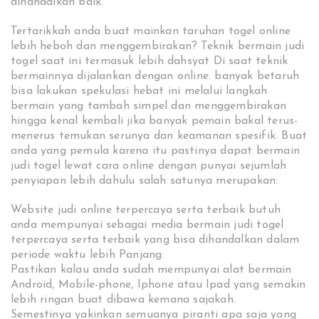
dihandalkan baik.
Tertarikkah anda buat mainkan taruhan togel online
lebih heboh dan menggembirakan? Teknik bermain judi
togel saat ini termasuk lebih dahsyat Di saat teknik
bermainnya dijalankan dengan online. banyak betaruh
bisa lakukan spekulasi hebat ini melalui langkah
bermain yang tambah simpel dan menggembirakan
hingga kenal kembali jika banyak pemain bakal terus-
menerus temukan serunya dan keamanan spesifik. Buat
anda yang pemula karena itu pastinya dapat bermain
judi togel lewat cara online dengan punyai sejumlah
penyiapan lebih dahulu salah satunya merupakan:
Website judi online terpercaya serta terbaik butuh
anda mempunyai sebagai media bermain judi togel
terpercaya serta terbaik yang bisa dihandalkan dalam
periode waktu lebih Panjang.
Pastikan kalau anda sudah mempunyai alat bermain
Android, Mobile-phone, Iphone atau Ipad yang semakin
lebih ringan buat dibawa kemana sajakah.
Semestinya yakinkan semuanya piranti apa saja yang