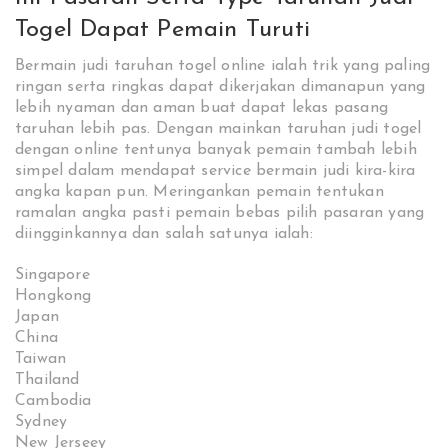
Togel Dapat Pemain Turuti
Bermain judi taruhan togel online ialah trik yang paling
ringan serta ringkas dapat dikerjakan dimanapun yang
lebih nyaman dan aman buat dapat lekas pasang
taruhan lebih pas. Dengan mainkan taruhan judi togel
dengan online tentunya banyak pemain tambah lebih
simpel dalam mendapat service bermain judi kira-kira
angka kapan pun. Meringankan pemain tentukan
ramalan angka pasti pemain bebas pilih pasaran yang
diingginkannya dan salah satunya ialah:
Singapore
Hongkong
Japan
China
Taiwan
Thailand
Cambodia
Sydney
New Jerseey