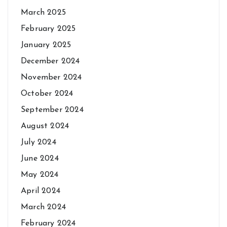
March 2025
February 2025
January 2025
December 2024
November 2024
October 2024
September 2024
August 2024
July 2024
June 2024
May 2024
April 2024
March 2024
February 2024