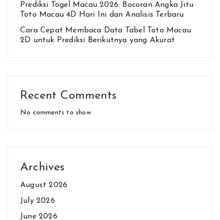
Prediksi Togel Macau 2026: Bocoran Angka Jitu
Toto Macau 4D Hari Ini dan Analisis Terbaru
Cara Cepat Membaca Data Tabel Toto Macau
2D untuk Prediksi Berikutnya yang Akurat
Recent Comments
No comments to show.
Archives
August 2026
July 2026
June 2026