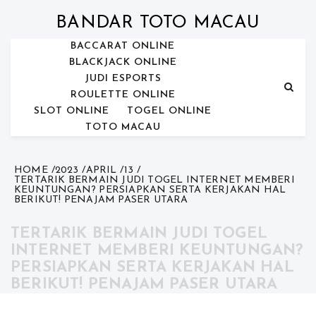
Skip
to
BANDAR TOTO MACAU
content
BACCARAT ONLINE
BLACKJACK ONLINE
JUDI ESPORTS
ROULETTE ONLINE
SLOT ONLINE
TOGEL ONLINE
TOTO MACAU
HOME
2023
APRIL
13
TERTARIK BERMAIN JUDI TOGEL INTERNET MEMBERI
KEUNTUNGAN? PERSIAPKAN SERTA KERJAKAN HAL
BERIKUT! PENAJAM PASER UTARA
TERTARIK BERMAIN JUDI TOGEL
INTERNET MEMBERI KEUNTUNGAN?
PERSIAPKAN SERTA KERJAKAN HAL
BERIKUT! PENAJAM PASER UTARA