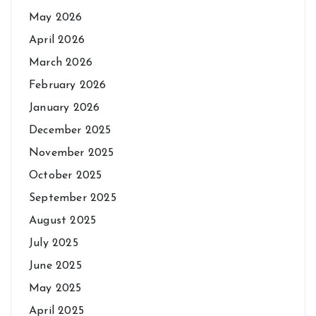
May 2026
April 2026
March 2026
February 2026
January 2026
December 2025
November 2025
October 2025
September 2025
August 2025
July 2025
June 2025
May 2025
April 2025