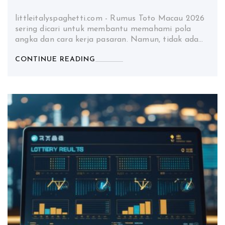
littleitalyspaghetti.com - Rumus Toto Macau 2026
sering dicari untuk membantu memahami pola
angka dan cara kerja pasaran. Namun, tidak ada…
CONTINUE READING