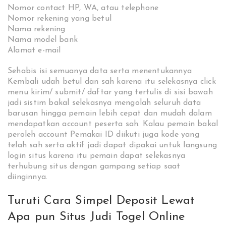
Nomor contact HP, WA, atau telephone
Nomor rekening yang betul
Nama rekening
Nama model bank
Alamat e-mail
Sehabis isi semuanya data serta menentukannya
Kembali udah betul dan sah karena itu selekasnya click
menu kirim/ submit/ daftar yang tertulis di sisi bawah
jadi sistim bakal selekasnya mengolah seluruh data
barusan hingga pemain lebih cepat dan mudah dalam
mendapatkan account peserta sah. Kalau pemain bakal
peroleh account Pemakai ID diikuti juga kode yang
telah sah serta aktif jadi dapat dipakai untuk langsung
login situs karena itu pemain dapat selekasnya
terhubung situs dengan gampang setiap saat
diinginnya.
Turuti Cara Simpel Deposit Lewat
Apa pun Situs Judi Togel Online