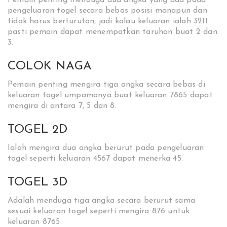
Pemain penting menduga dua angka yang ada pada
pengeluaran togel secara bebas posisi manapun dan
tidak harus berturutan, jadi kalau keluaran ialah 3211
pasti pemain dapat menempatkan taruhan buat 2 dan
3.
COLOK NAGA
Pemain penting mengira tiga angka secara bebas di
keluaran togel umpamanya buat keluaran 7865 dapat
mengira di antara 7, 5 dan 8.
TOGEL 2D
Ialah mengira dua angka berurut pada pengeluaran
togel seperti keluaran 4567 dapat menerka 45.
TOGEL 3D
Adalah menduga tiga angka secara berurut sama
sesuai keluaran togel seperti mengira 876 untuk
keluaran 8765.