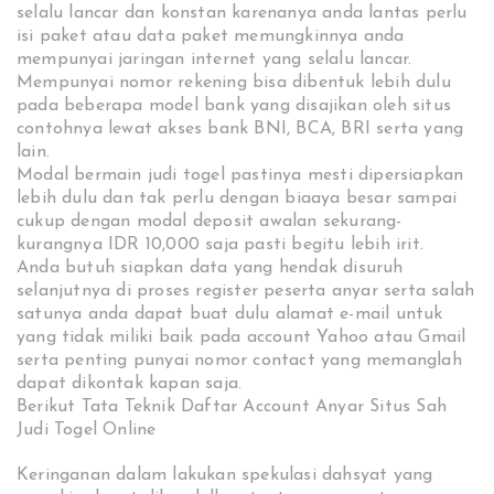
selalu lancar dan konstan karenanya anda lantas perlu
isi paket atau data paket memungkinnya anda
mempunyai jaringan internet yang selalu lancar.
Mempunyai nomor rekening bisa dibentuk lebih dulu
pada beberapa model bank yang disajikan oleh situs
contohnya lewat akses bank BNI, BCA, BRI serta yang
lain.
Modal bermain judi togel pastinya mesti dipersiapkan
lebih dulu dan tak perlu dengan biaaya besar sampai
cukup dengan modal deposit awalan sekurang-
kurangnya IDR 10,000 saja pasti begitu lebih irit.
Anda butuh siapkan data yang hendak disuruh
selanjutnya di proses register peserta anyar serta salah
satunya anda dapat buat dulu alamat e-mail untuk
yang tidak miliki baik pada account Yahoo atau Gmail
serta penting punyai nomor contact yang memanglah
dapat dikontak kapan saja.
Berikut Tata Teknik Daftar Account Anyar Situs Sah
Judi Togel Online
Keringanan dalam lakukan spekulasi dahsyat yang