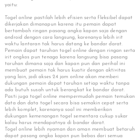
yaitu:
Togel online pastilah lebih efisien serta fleksibel dapat
dikerjakan dimanapun karena itu pemain dapat
bertambah ringan pasang angka kapan saja dengan
android dengan cara langsung, karenanya lebih irit
waktu lantaran tak harus datang ke bandar darat.
Pemain dapat taruhan togel online dengan ringan serta
irit ongkos pun tenaga karena langsung bisa pasang
taruhan dimana saja dan kapan pun dan perihal ini
membuat pemain tak harus kuatir dengan aktivitas
yang lain, jadi akses 24 jam online akan memberi
dukungan pemain dapat taruhan setiap waktu tanpa
ada butuh susah untuk berangkat ke bandar darat.
Pasti juga togel online mempermudah pemain temukan
data dan data togel secara bisa semakin cepat serta
lebih komplet, karenanya soal ini memberikan
dukungan kemenangan togel sementara cukup sukar
kalau harus mendapatnya di bandar darat.
Togel online lebih nyaman dan aman membuat betaruh
dapat pasang angka kapan pun bebas dari semua