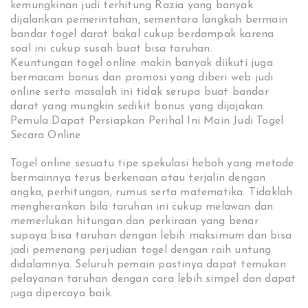
kemungkinan judi terhitung Razia yang banyak
dijalankan pemerintahan, sementara langkah bermain
bandar togel darat bakal cukup berdampak karena
soal ini cukup susah buat bisa taruhan.
Keuntungan togel online makin banyak diikuti juga
bermacam bonus dan promosi yang diberi web judi
online serta masalah ini tidak serupa buat bandar
darat yang mungkin sedikit bonus yang dijajakan.
Pemula Dapat Persiapkan Perihal Ini Main Judi Togel
Secara Online
Togel online sesuatu tipe spekulasi heboh yang metode
bermainnya terus berkenaan atau terjalin dengan
angka, perhitungan, rumus serta matematika. Tidaklah
mengherankan bila taruhan ini cukup melawan dan
memerlukan hitungan dan perkiraan yang benar
supaya bisa taruhan dengan lebih maksimum dan bisa
jadi pemenang perjudian togel dengan raih untung
didalamnya. Seluruh pemain pastinya dapat temukan
pelayanan taruhan dengan cara lebih simpel dan dapat
juga dipercaya baik.