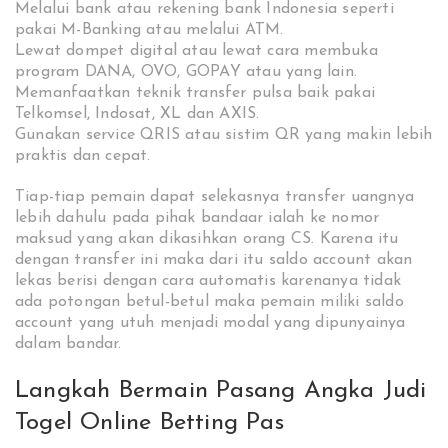
Melalui bank atau rekening bank Indonesia seperti
pakai M-Banking atau melalui ATM.
Lewat dompet digital atau lewat cara membuka
program DANA, OVO, GOPAY atau yang lain.
Memanfaatkan teknik transfer pulsa baik pakai
Telkomsel, Indosat, XL dan AXIS.
Gunakan service QRIS atau sistim QR yang makin lebih
praktis dan cepat.
Tiap-tiap pemain dapat selekasnya transfer uangnya
lebih dahulu pada pihak bandaar ialah ke nomor
maksud yang akan dikasihkan orang CS. Karena itu
dengan transfer ini maka dari itu saldo account akan
lekas berisi dengan cara automatis karenanya tidak
ada potongan betul-betul maka pemain miliki saldo
account yang utuh menjadi modal yang dipunyainya
dalam bandar.
Langkah Bermain Pasang Angka Judi
Togel Online Betting Pas