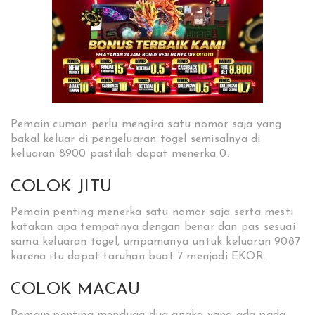
Pemain cuman perlu mengira satu nomor saja yang
bakal keluar di pengeluaran togel semisalnya di
keluaran 8900 pastilah dapat menerka 0.
COLOK JITU
Pemain penting menerka satu nomor saja serta mesti
katakan apa tempatnya dengan benar dan pas sesuai
sama keluaran togel, umpamanya untuk keluaran 9087
karena itu dapat taruhan buat 7 menjadi EKOR.
COLOK MACAU