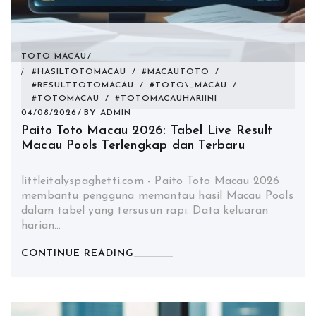
TOTO MACAU
#HASILTOTOMACAU
/
#MACAUTOTO
/
#RESULTTOTOMACAU
/
#TOTO\_MACAU
/
#TOTOMACAU
/
#TOTOMACAUHARIINI
04/08/2026
BY
ADMIN
Paito Toto Macau 2026: Tabel Live Result
Macau Pools Terlengkap dan Terbaru
littleitalyspaghetti.com - Paito Toto Macau 2026
membantu pengguna memantau hasil Macau Pools
dalam tabel yang tersusun rapi. Data keluaran
harian…
CONTINUE READING