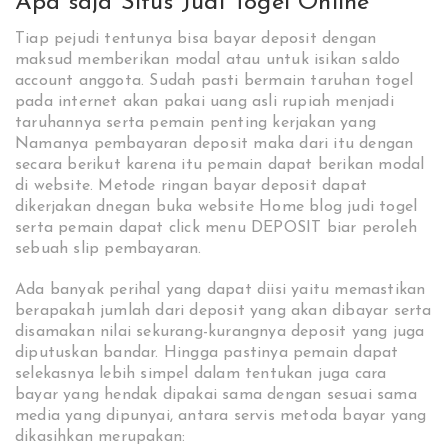
Apa saja Situs Judi Togel Online
Tiap pejudi tentunya bisa bayar deposit dengan
maksud memberikan modal atau untuk isikan saldo
account anggota. Sudah pasti bermain taruhan togel
pada internet akan pakai uang asli rupiah menjadi
taruhannya serta pemain penting kerjakan yang
Namanya pembayaran deposit maka dari itu dengan
secara berikut karena itu pemain dapat berikan modal
di website. Metode ringan bayar deposit dapat
dikerjakan dnegan buka website Home blog judi togel
serta pemain dapat click menu DEPOSIT biar peroleh
sebuah slip pembayaran.
Ada banyak perihal yang dapat diisi yaitu memastikan
berapakah jumlah dari deposit yang akan dibayar serta
disamakan nilai sekurang-kurangnya deposit yang juga
diputuskan bandar. Hingga pastinya pemain dapat
selekasnya lebih simpel dalam tentukan juga cara
bayar yang hendak dipakai sama dengan sesuai sama
media yang dipunyai, antara servis metoda bayar yang
dikasihkan merupakan: