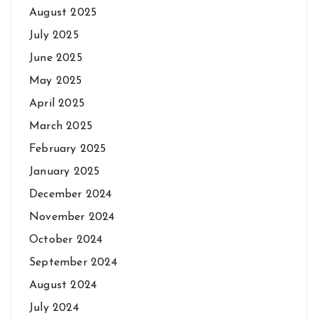
August 2025
July 2025
June 2025
May 2025
April 2025
March 2025
February 2025
January 2025
December 2024
November 2024
October 2024
September 2024
August 2024
July 2024