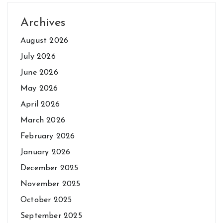
Archives
August 2026
July 2026
June 2026
May 2026
April 2026
March 2026
February 2026
January 2026
December 2025
November 2025
October 2025
September 2025