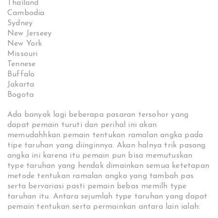
Thailand
Cambodia
Sydney
New Jerseey
New York
Missouri
Tennese
Buffalo
Jakarta
Bogota
Ada banyak lagi beberapa pasaran tersohor yang
dapat pemain turuti dan perihal ini akan
memudahhkan pemain tentukan ramalan angka pada
tipe taruhan yang diinginnya. Akan halnya trik pasang
angka ini karena itu pemain pun bisa memutuskan
type taruhan yang hendak dimainkan semua ketetapan
metode tentukan ramalan angka yang tambah pas
serta bervariasi pasti pemain bebas memilh type
taruhan itu. Antara sejumlah type taruhan yang dapat
pemain tentukan serta permainkan antara lain ialah: