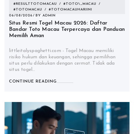
#RESULTTOTOMACAU
/
#TOTO\_MACAU
/
#TOTOMACAU
/
#TOTOMACAUHARIINI
06/08/2026
BY
ADMIN
Situs Resmi Togel Macau 2026: Daftar
Bandar Toto Macau Terpercaya dan Panduan
Memilih Aman
littleitalyspaghetti.com - Togel Macau memiliki
risiko hukum dan keuangan, sehingga pemilihan
situs perlu dilakukan dengan cermat. Tidak ada
situs togel…
CONTINUE READING