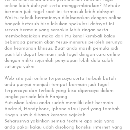
online lebih dahsyat serta menggembirakan? Metode
bermain judi togel saat ini termasuk lebih dahsyat
Waktu teknik bermainnya dilaksanakan dengan online.
banyak betaruh bisa lakukan spekulasi dahsyat ini
secara bermain yang semakin lebih ringan serta
membahagiakan maka dari itu kenal kembali kalau
beberapa pemain akan terus-menerus peroleh serunya
dan keamanan khusus. Buat anda masih pemula jadi
pastilah dapat bermain judi togel dengan cara online
dengan miliki sejumlah penyiapan lebih dulu salah
satunya yakni:
Web-site judi online terpercaya serta terbaik butuh
anda punyai menjadi tempat bermain judi togel
terpercaya dan terbaik yang bisa dipercaya dalam
jangka periode lebih Panjang.
Putuskan kalau anda sudah memiliki alat bermain
Android, Handphone, Iphone atau Ipad yang tambah
ringan untuk dibawa kemana sajakah.
Seharusnya yakinkan semua feature apa saja yang
anda pakai kalau udah disokong koneksi internet yang