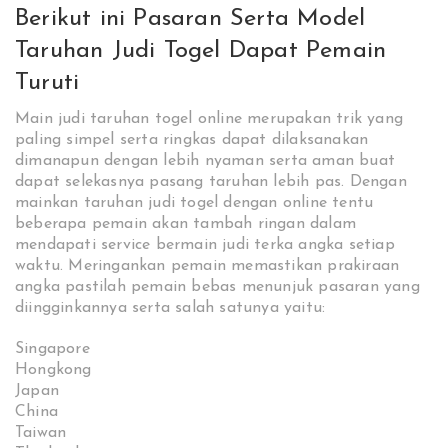
Berikut ini Pasaran Serta Model
Taruhan Judi Togel Dapat Pemain
Turuti
Main judi taruhan togel online merupakan trik yang
paling simpel serta ringkas dapat dilaksanakan
dimanapun dengan lebih nyaman serta aman buat
dapat selekasnya pasang taruhan lebih pas. Dengan
mainkan taruhan judi togel dengan online tentu
beberapa pemain akan tambah ringan dalam
mendapati service bermain judi terka angka setiap
waktu. Meringankan pemain memastikan prakiraan
angka pastilah pemain bebas menunjuk pasaran yang
diingginkannya serta salah satunya yaitu:
Singapore
Hongkong
Japan
China
Taiwan