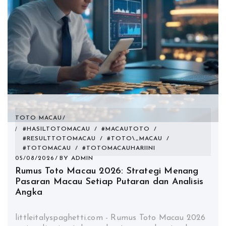
TOTO MACAU
#HASILTOTOMACAU
/
#MACAUTOTO
/
#RESULTTOTOMACAU
/
#TOTO\_MACAU
/
#TOTOMACAU
/
#TOTOMACAUHARIINI
05/08/2026
BY
ADMIN
Rumus Toto Macau 2026: Strategi Menang
Pasaran Macau Setiap Putaran dan Analisis
Angka
littleitalyspaghetti.com - Rumus Toto Macau 2026