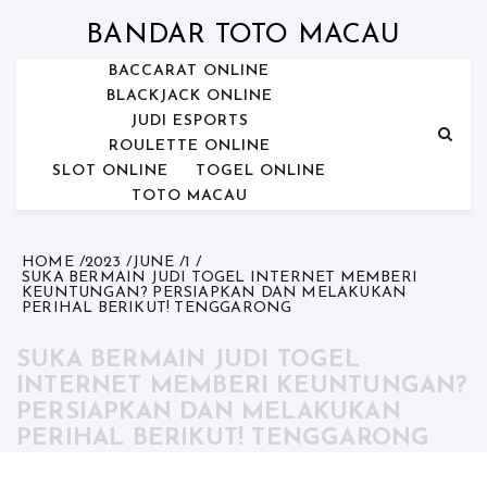
Skip
to
BANDAR TOTO MACAU
content
BACCARAT ONLINE
BLACKJACK ONLINE
JUDI ESPORTS
ROULETTE ONLINE
SLOT ONLINE
TOGEL ONLINE
TOTO MACAU
HOME
2023
JUNE
1
SUKA BERMAIN JUDI TOGEL INTERNET MEMBERI
KEUNTUNGAN? PERSIAPKAN DAN MELAKUKAN
PERIHAL BERIKUT! TENGGARONG
SUKA BERMAIN JUDI TOGEL
INTERNET MEMBERI KEUNTUNGAN?
PERSIAPKAN DAN MELAKUKAN
PERIHAL BERIKUT! TENGGARONG