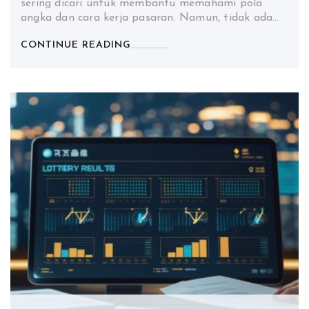
sering dicari untuk membantu memahami pola
angka dan cara kerja pasaran. Namun, tidak ada…
CONTINUE READING