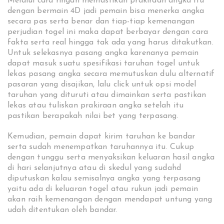
Melalui cara ringan memastikan prakiraan angka itu
dengan bermain 4D jadi pemain bisa menerka angka
secara pas serta benar dan tiap-tiap kemenangan
perjudian togel ini maka dapat berbayar dengan cara
fakta serta real hingga tak ada yang harus ditakutkan.
Untuk selekasnya pasang angka karenanya pemain
dapat masuk suatu spesifikasi taruhan togel untuk
lekas pasang angka secara memutuskan dulu alternatif
pasaran yang disajikan, lalu click untuk opsi model
taruhan yang dituruti atau dimainkan serta pastikan
lekas atau tuliskan prakiraan angka setelah itu
pastikan berapakah nilai bet yang terpasang.
Kemudian, pemain dapat kirim taruhan ke bandar
serta sudah menempatkan taruhannya itu. Cukup
dengan tunggu serta menyaksikan keluaran hasil angka
di hari selanjutnya atau di skedul yang sudahd
diputuskan kalau semisalnya angka yang terpasang
yaitu ada di keluaran togel atau rukun jadi pemain
akan raih kemenangan dengan mendapat untung yang
udah ditentukan oleh bandar.