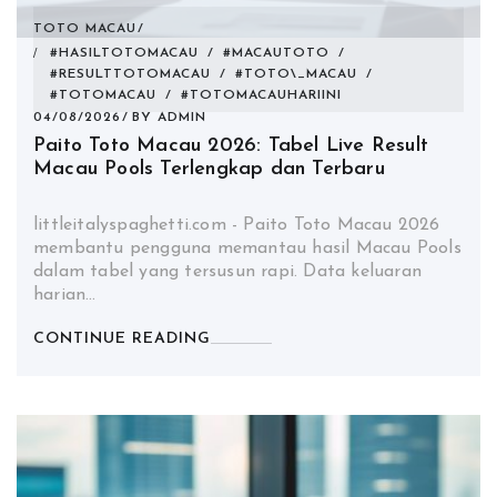
TOTO MACAU
#HASILTOTOMACAU
/
#MACAUTOTO
/
#RESULTTOTOMACAU
/
#TOTO\_MACAU
/
#TOTOMACAU
/
#TOTOMACAUHARIINI
04/08/2026
BY
ADMIN
Paito Toto Macau 2026: Tabel Live Result
Macau Pools Terlengkap dan Terbaru
littleitalyspaghetti.com - Paito Toto Macau 2026
membantu pengguna memantau hasil Macau Pools
dalam tabel yang tersusun rapi. Data keluaran
harian…
CONTINUE READING