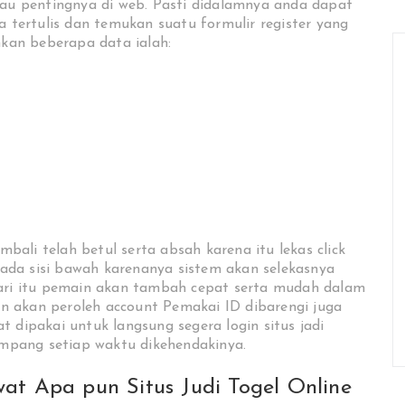
u pentingnya di web. Pasti didalamnya anda dapat
tertulis dan temukan suatu formulir register yang
kan beberapa data ialah:
ali telah betul serta absah karena itu lekas click
ada sisi bawah karenanya sistem akan selekasnya
ri itu pemain akan tambah cepat serta mudah dalam
n akan peroleh account Pemakai ID dibarengi juga
t dipakai untuk langsung segera login situs jadi
mpang setiap waktu dikehendakinya.
at Apa pun Situs Judi Togel Online