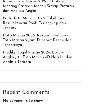
Rumus Toto Macau 2026: Strategi
Menang Pasaran Macau Setiap Putaran
dan Analisis Angka
Paito Toto Macau 2026: Tabel Live
Result Macau Pools Terlengkap dan
Terbaru
Data Macau 2026: Rekapan Keluaran
Toto Macau 5 Jam Tercepat Resmi dan
Terpercaya
Prediksi Togel Macau 2026: Bocoran
Angka Jitu Toto Macau 4D Hari Ini dan
Analisis Terbaru
Recent Comments
No comments to show.