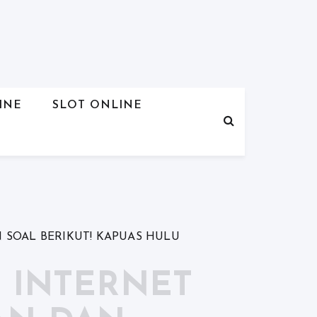
INE
SLOT ONLINE
 SOAL BERIKUT! KAPUAS HULU
L INTERNET