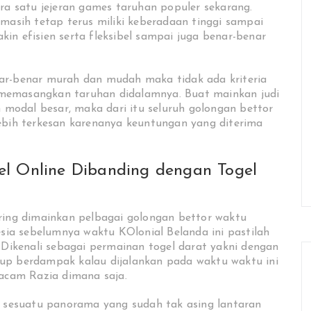
ara satu jejeran games taruhan populer sekarang.
 masih tetap terus miliki keberadaan tinggi sampai
in efisien serta fleksibel sampai juga benar-benar
nar-benar murah dan mudah maka tidak ada kriteria
 memasangkan taruhan didalamnya. Buat mainkan judi
an modal besar, maka dari itu seluruh golongan bettor
ih terkesan karenanya keuntungan yang diterima
el Online Dibanding dengan Togel
ering dimainkan pelbagai golongan bettor waktu
nesia sebelumnya waktu KOlonial Belanda ini pastilah
. Dikenali sebagai permainan togel darat yakni dengan
kup berdampak kalau dijalankan pada waktu waktu ini
acam Razia dimana saja.
i sesuatu panorama yang sudah tak asing lantaran