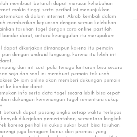
stilah membuat betaruh dapat merasai kehebohan
rnet makin tinggi serta perihal ini menunjukkan
iketemukan di dalam internet. Akrab kembali dalam
lebih memberikan kepuasan dengan semua kelebihan
inkan taruhan togel dengan cara online pastilah
l bandar darat, antara keunggulan itu merupakan:
ibel dapat dikerjakan dimanapun karena itu pemain
un dengan android langsung, karena itu lebih irit
darat.
pang dan irit cost pula tenaga lantaran bisa secara
pan saja dan soal ini membuat pemain tak usah
a akses 24 jam online akan memberi dukungan pemain
at ke bandar darat.
emukan info serta data togel secara lebih bisa cepat
memberi dukungan kemenangan togel sementara cukup
t.
 betaruh dapat pasang angka setiap waktu terlepas
 banyak dikerjakan pemerintahan, sementara langkah
ek karena perihal ini cukup sukar buat bisa taruhan.
ibarengi juga beragam bonus dan promosi yang