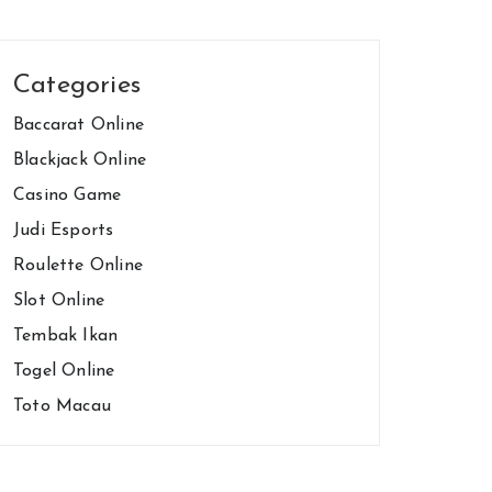
Categories
Baccarat Online
Blackjack Online
Casino Game
Judi Esports
Roulette Online
Slot Online
Tembak Ikan
Togel Online
Toto Macau