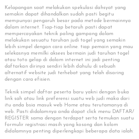
Kelapangan saat melakukan spekulasi dahsyat yang
semakin dapat dihandalkan sudah pasti begitu
mempunyai pengaruh besar pada metode bermainnya
dalam internet. Tiap-tiap betaruh pasti dapat
mempercayakan teknik paling gampang dalam
melakukan sesuatu taruhan judi togel yang semakin
lebih simpel dengan cara online. tiap pemain yang mau
selekasnya memilki aksees bermain judi taruhan togel
atau toto gelap di dalam internet ini jadi penting
daftarkan dirinya sendiri lebih dahulu di sebuah
alternatif website judi terhebat yang telah disaring
dengan cara efisien.
Teknik simpel daftar peserta baru yakni dengan buka
link sah atau link preferensi suatu web judi maka dari
itu anda bsia masuk web Home atau terutamanya di
web. Pasti didalamnya anda dapat click menu DAFTAR/
REGISTER sama dengan terdapat serta temukan suatu
formulir registrasi masih yang kosong dan kolom
didalamnya penting diperlengkapi beberapa data ialah: