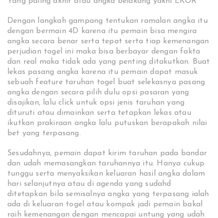
Yang paling akhir atau angka belakang yakni EKOR
Dengan langkah gampang tentukan ramalan angka itu
dengan bermain 4D karena itu pemain bisa mengira
angka secara benar serta tepat serta tiap kemenangan
perjudian togel ini maka bisa berbayar dengan fakta
dan real maka tidak ada yang penting ditakutkan. Buat
lekas pasang angka karena itu pemain dapat masuk
sebuah feature taruhan togel buat selekasnya pasang
angka dengan secara pilih dulu opsi pasaran yang
disajikan, lalu click untuk opsi jenis taruhan yang
dituruti atau dimainkan serta tetapkan lekas atau
ikutkan prakiraan angka lalu putuskan berapakah nilai
bet yang terpasang.
Sesudahnya, pemain dapat kirim taruhan pada bandar
dan udah memasangkan taruhannya itu. Hanya cukup
tunggu serta menyaksikan keluaran hasil angka dalam
hari selanjutnya atau di agenda yang sudahd
ditetapkan bila semisalnya angka yang terpasang ialah
ada di keluaran togel atau kompak jadi pemain bakal
raih kemenangan dengan mencapai untung yang udah