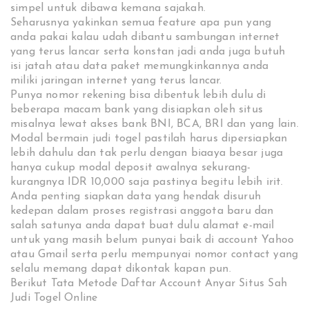
simpel untuk dibawa kemana sajakah.
Seharusnya yakinkan semua feature apa pun yang
anda pakai kalau udah dibantu sambungan internet
yang terus lancar serta konstan jadi anda juga butuh
isi jatah atau data paket memungkinkannya anda
miliki jaringan internet yang terus lancar.
Punya nomor rekening bisa dibentuk lebih dulu di
beberapa macam bank yang disiapkan oleh situs
misalnya lewat akses bank BNI, BCA, BRI dan yang lain.
Modal bermain judi togel pastilah harus dipersiapkan
lebih dahulu dan tak perlu dengan biaaya besar juga
hanya cukup modal deposit awalnya sekurang-
kurangnya IDR 10,000 saja pastinya begitu lebih irit.
Anda penting siapkan data yang hendak disuruh
kedepan dalam proses registrasi anggota baru dan
salah satunya anda dapat buat dulu alamat e-mail
untuk yang masih belum punyai baik di account Yahoo
atau Gmail serta perlu mempunyai nomor contact yang
selalu memang dapat dikontak kapan pun.
Berikut Tata Metode Daftar Account Anyar Situs Sah
Judi Togel Online