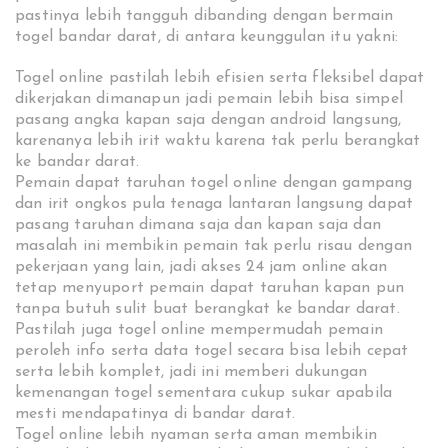
pastinya lebih tangguh dibanding dengan bermain
togel bandar darat, di antara keunggulan itu yakni:
Togel online pastilah lebih efisien serta fleksibel dapat
dikerjakan dimanapun jadi pemain lebih bisa simpel
pasang angka kapan saja dengan android langsung,
karenanya lebih irit waktu karena tak perlu berangkat
ke bandar darat.
Pemain dapat taruhan togel online dengan gampang
dan irit ongkos pula tenaga lantaran langsung dapat
pasang taruhan dimana saja dan kapan saja dan
masalah ini membikin pemain tak perlu risau dengan
pekerjaan yang lain, jadi akses 24 jam online akan
tetap menyuport pemain dapat taruhan kapan pun
tanpa butuh sulit buat berangkat ke bandar darat.
Pastilah juga togel online mempermudah pemain
peroleh info serta data togel secara bisa lebih cepat
serta lebih komplet, jadi ini memberi dukungan
kemenangan togel sementara cukup sukar apabila
mesti mendapatinya di bandar darat.
Togel online lebih nyaman serta aman membikin