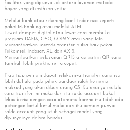
fasilitas yang dipunyai, di antara layanan metoda
bayar yang dikasihkan yaitu:
Melalui bank atau rekening bank Indonesia seperti
pakai M-Banking atau melalui ATM.
Lewat dompet digital atau lewat cara membuka
program DANA, OVO, GOPAY atau yang lain.
Memanfaatkan metode transfer pulsa baik pakai
Telkomsel, Indosat, XL dan AXIS.
Memanfaatkan pelayanan QRIS atau sistim QR yang
tambah lebih praktis serta cepat.
Tiap-tiap pemain dapat selekasnya transfer uangnya
lebih dahulu pada pihak bandaar ialah ke nomor
maksud yang akan diberi orang CS. Karenanya melalui
cara transfer ini maka dari itu saldo account bakal
lekas berisi dengan cara otomatis karena itu tidak ada
potongan betul-betul maka dari itu pemain punyai
saldo account yang utuh sebagai modal yang
dipunyainya dalam bandar.