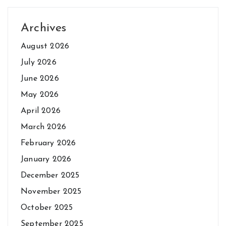
Archives
August 2026
July 2026
June 2026
May 2026
April 2026
March 2026
February 2026
January 2026
December 2025
November 2025
October 2025
September 2025