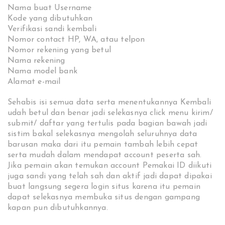
Nama buat Username
Kode yang dibutuhkan
Verifikasi sandi kembali
Nomor contact HP, WA, atau telpon
Nomor rekening yang betul
Nama rekening
Nama model bank
Alamat e-mail
Sehabis isi semua data serta menentukannya Kembali
udah betul dan benar jadi selekasnya click menu kirim/
submit/ daftar yang tertulis pada bagian bawah jadi
sistim bakal selekasnya mengolah seluruhnya data
barusan maka dari itu pemain tambah lebih cepat
serta mudah dalam mendapat account peserta sah.
Jika pemain akan temukan account Pemakai ID diikuti
juga sandi yang telah sah dan aktif jadi dapat dipakai
buat langsung segera login situs karena itu pemain
dapat selekasnya membuka situs dengan gampang
kapan pun dibutuhkannya.