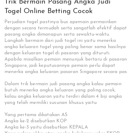
Trik Bermain Pasang Angka Judi
Togel Online Betting Cocok
Perjudian togel pastinya bus apemain permainkan
dengan secara termudah serta sangatlah efektif dapat
pasang angka dimanapun serta sewaktu-waktu.
Langkah bermain dari judi togel ini yaitu menerka
angka keluaran togel yang paling benar sama hasilnya
dengan keluaran togel di pasaran yang dituruti.
Apabila misalkan pemain menunjuk bertaru di pasaran
Singapore, jadi keputusannya pemain perlu dapat
menerka angka keluaran pasaran Singapore secara pas.
Dalam trik bermain judi pasang angka kalau pemain
butuh menerka angka keluaran yang paling cocok,
kalau angka keluaran yaitu terdiri dalam 4 biji angka
yang telah memiliki susunan khusus yaitu:
Yang pertama dikatakan AS
Angka ke-2 disebutkan KOP
Angka ke-3 yaitu disebutkan KEPALA