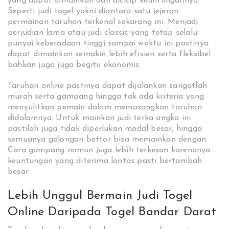
yang dapat dimainkan dan dicicip keuntungannya.
Seperti judi togel yakni diantara satu jejeran
permainan taruhan terkenal sekarang ini. Menjadi
perjudian lama atau judi classic yang tetap selalu
punyai keberadaan tinggi sampai waktu ini pastinya
dapat dimainkan semakin lebih efisien serta fleksibel
bahkan juga juga begitu ekonomis.
Taruhan online pastinya dapat dijalankan sangatlah
murah serta gampang hingga tak ada kriteria yang
menyulitkan pemain dalam memasangkan taruhan
didalamnya. Untuk mainkan judi terka angka ini
pastilah juga tidak diperlukan modal besar, hingga
semuanya golongan bettor bisa memainkan dengan
Cara gampang namun juga lebih terkesan karenanya
keuntungan yang diterima lantas pasti bertambah
besar.
Lebih Unggul Bermain Judi Togel
Online Daripada Togel Bandar Darat