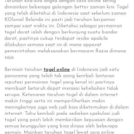
Taruhan kira-kira angka dengan cara online sering
dimainkan beberapa golongan bettor zaman kini. Togel
yang telah diketahui di Indonesia saat sebelum zaman
KOlonial Belanda ini pasti jadi taruhan berpamor
sampai saat waktu ini. Diketahui sebagai permainan
togel darat ialah dengan berkunjung suatu bandar
darat, pastinya cukup terdapat resiko apabila
dilakukan semasa saat ini di mana apparat
pemerintahan melaksanakan bermacam Razia dimana
saja.
Bermain taruhan
togel online
di Indonesia jadi satu
panorama yang telah tak asing kembali lantaran
reputasi permainan togel yang kenal ini pastinya
membuat betaruh dapat merasai kehebohan tidak
serupa. Ketenaran taruhan togel di dalam internet
makin tinggi serta ini memperlihatkan makin
meningkatnya juga web judi bisa diketemukan di dalam
internet. Tahu kembali pada sediakan spekulasi judi
togel yang pasti lebih memberikan kepuasan dengan
semua keunggulan yang bisa dirasa oleh beberapa
pemain. Mainkan taruhan togel lewat cara online