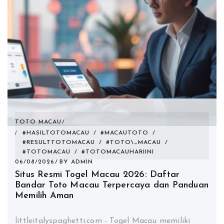
TOTO MACAU
#HASILTOTOMACAU
/
#MACAUTOTO
/
#RESULTTOTOMACAU
/
#TOTO\_MACAU
/
#TOTOMACAU
/
#TOTOMACAUHARIINI
06/08/2026
BY
ADMIN
Situs Resmi Togel Macau 2026: Daftar
Bandar Toto Macau Terpercaya dan Panduan
Memilih Aman
littleitalyspaghetti.com - Togel Macau memiliki