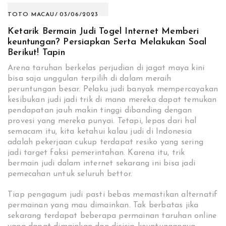
TOTO MACAU
03/06/2023
Ketarik Bermain Judi Togel Internet Memberi
keuntungan? Persiapkan Serta Melakukan Soal
Berikut! Tapin
Arena taruhan berkelas perjudian di jagat maya kini
bisa saja unggulan terpilih di dalam meraih
peruntungan besar. Pelaku judi banyak mempercayakan
kesibukan judi jadi trik di mana mereka dapat temukan
pendapatan jauh makin tinggi dibanding dengan
provesi yang mereka punyai. Tetapi, lepas dari hal
semacam itu, kita ketahui kalau judi di Indonesia
adalah pekerjaan cukup terdapat resiko yang sering
jadi target faksi pemerintahan. Karena itu, trik
bermain judi dalam internet sekarang ini bisa jadi
pemecahan untuk seluruh bettor.
Tiap pengagum judi pasti bebas memastikan alternatif
permainan yang mau dimainkan. Tak berbatas jika
sekarang terdapat beberapa permainan taruhan online