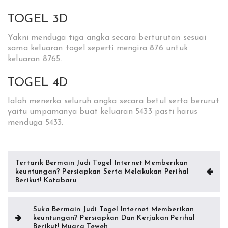
TOGEL 3D
Yakni menduga tiga angka secara berturutan sesuai
sama keluaran togel seperti mengira 876 untuk
keluaran 8765.
TOGEL 4D
Ialah menerka seluruh angka secara betul serta berurut
yaitu umpamanya buat keluaran 5433 pasti harus
menduga 5433.
Post
Tertarik Bermain Judi Togel Internet Memberikan
keuntungan? Persiapkan Serta Melakukan Perihal
navigation
Berikut! Kotabaru
Suka Bermain Judi Togel Internet Memberikan
keuntungan? Persiapkan Dan Kerjakan Perihal
Berikut! Muara Teweh