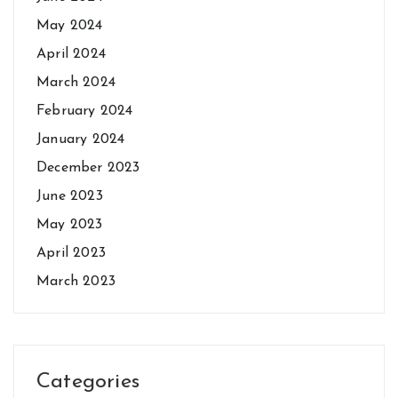
May 2024
April 2024
March 2024
February 2024
January 2024
December 2023
June 2023
May 2023
April 2023
March 2023
Categories