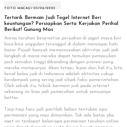
TOTO MACAU
03/06/2023
Tertarik Bermain Judi Togel Internet Beri
keuntungan? Persiapkan Serta Kerjakan Perihal
Berikut! Gunung Mas
Arena taruhan berprestise perjudian di jagat maya kini
bisa-bisa unggulan terunggul di dalam mencapai hoki
besar. Pejudi banyak memercayakan aktivitas judi jadi
langkah di mana mereka dapat temukan pemasukan
jauh semakin tinggi dibanding dengan provesi yang
mereka mempunyai. Akan tetapi, lepas dari hal itu, kita
kenal kalau judi di Indonesia adalah aktivitas cukup
berdampak yang sering jadi objek faksi pemerintahan.
Oleh sebab itu, teknik bermain judi pada internet
sekarang ini bisa jadi pemecahan untuk semuanya
bettor.
Tiap-tiap fans judi pastilah bebas tentukan opsi
permainan yang mau dimainkan. Tak ada batas jika
saat ini terdapat beberapa permainan taruhan online