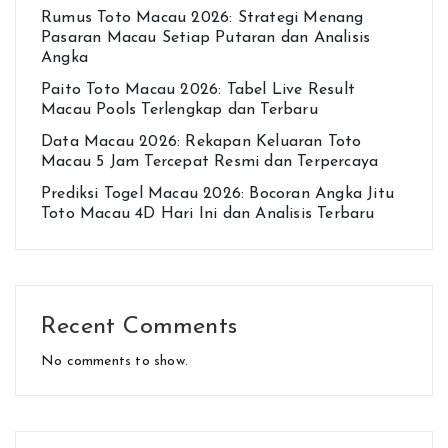
Rumus Toto Macau 2026: Strategi Menang
Pasaran Macau Setiap Putaran dan Analisis
Angka
Paito Toto Macau 2026: Tabel Live Result
Macau Pools Terlengkap dan Terbaru
Data Macau 2026: Rekapan Keluaran Toto
Macau 5 Jam Tercepat Resmi dan Terpercaya
Prediksi Togel Macau 2026: Bocoran Angka Jitu
Toto Macau 4D Hari Ini dan Analisis Terbaru
Recent Comments
No comments to show.