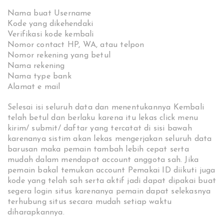
Nama buat Username
Kode yang dikehendaki
Verifikasi kode kembali
Nomor contact HP, WA, atau telpon
Nomor rekening yang betul
Nama rekening
Nama type bank
Alamat e mail
Selesai isi seluruh data dan menentukannya Kembali
telah betul dan berlaku karena itu lekas click menu
kirim/ submit/ daftar yang tercatat di sisi bawah
karenanya sistim akan lekas mengerjakan seluruh data
barusan maka pemain tambah lebih cepat serta
mudah dalam mendapat account anggota sah. Jika
pemain bakal temukan account Pemakai ID diikuti juga
kode yang telah sah serta aktif jadi dapat dipakai buat
segera login situs karenanya pemain dapat selekasnya
terhubung situs secara mudah setiap waktu
diharapkannya.