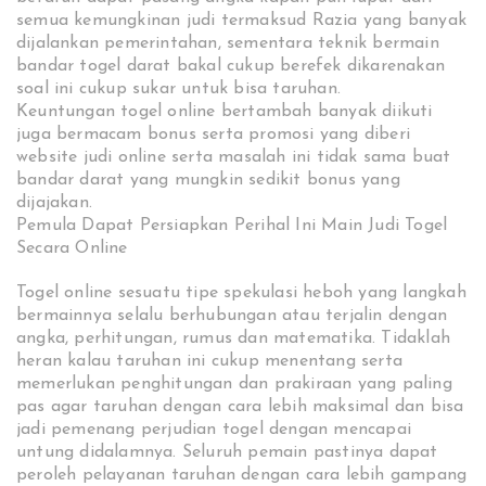
semua kemungkinan judi termaksud Razia yang banyak
dijalankan pemerintahan, sementara teknik bermain
bandar togel darat bakal cukup berefek dikarenakan
soal ini cukup sukar untuk bisa taruhan.
Keuntungan togel online bertambah banyak diikuti
juga bermacam bonus serta promosi yang diberi
website judi online serta masalah ini tidak sama buat
bandar darat yang mungkin sedikit bonus yang
dijajakan.
Pemula Dapat Persiapkan Perihal Ini Main Judi Togel
Secara Online
Togel online sesuatu tipe spekulasi heboh yang langkah
bermainnya selalu berhubungan atau terjalin dengan
angka, perhitungan, rumus dan matematika. Tidaklah
heran kalau taruhan ini cukup menentang serta
memerlukan penghitungan dan prakiraan yang paling
pas agar taruhan dengan cara lebih maksimal dan bisa
jadi pemenang perjudian togel dengan mencapai
untung didalamnya. Seluruh pemain pastinya dapat
peroleh pelayanan taruhan dengan cara lebih gampang