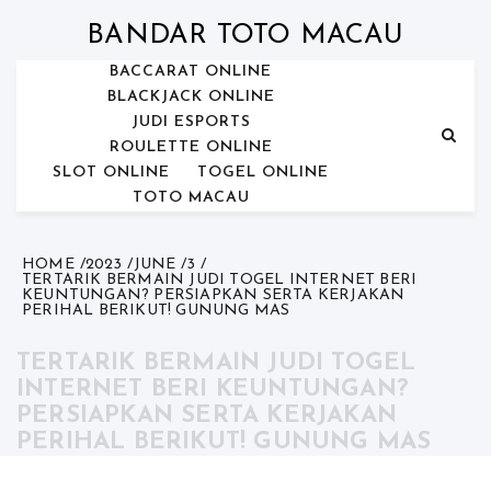
Skip
to
BANDAR TOTO MACAU
content
BACCARAT ONLINE
BLACKJACK ONLINE
JUDI ESPORTS
ROULETTE ONLINE
SLOT ONLINE
TOGEL ONLINE
TOTO MACAU
HOME
2023
JUNE
3
TERTARIK BERMAIN JUDI TOGEL INTERNET BERI
KEUNTUNGAN? PERSIAPKAN SERTA KERJAKAN
PERIHAL BERIKUT! GUNUNG MAS
TERTARIK BERMAIN JUDI TOGEL
INTERNET BERI KEUNTUNGAN?
PERSIAPKAN SERTA KERJAKAN
PERIHAL BERIKUT! GUNUNG MAS