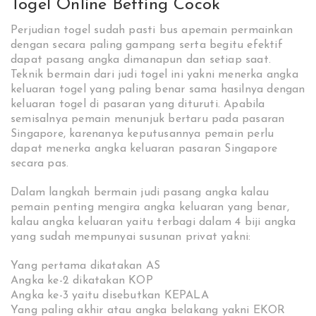
Togel Online Betting Cocok
Perjudian togel sudah pasti bus apemain permainkan
dengan secara paling gampang serta begitu efektif
dapat pasang angka dimanapun dan setiap saat.
Teknik bermain dari judi togel ini yakni menerka angka
keluaran togel yang paling benar sama hasilnya dengan
keluaran togel di pasaran yang dituruti. Apabila
semisalnya pemain menunjuk bertaru pada pasaran
Singapore, karenanya keputusannya pemain perlu
dapat menerka angka keluaran pasaran Singapore
secara pas.
Dalam langkah bermain judi pasang angka kalau
pemain penting mengira angka keluaran yang benar,
kalau angka keluaran yaitu terbagi dalam 4 biji angka
yang sudah mempunyai susunan privat yakni:
Yang pertama dikatakan AS
Angka ke-2 dikatakan KOP
Angka ke-3 yaitu disebutkan KEPALA
Yang paling akhir atau angka belakang yakni EKOR