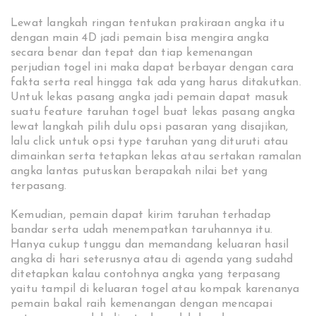
Lewat langkah ringan tentukan prakiraan angka itu
dengan main 4D jadi pemain bisa mengira angka
secara benar dan tepat dan tiap kemenangan
perjudian togel ini maka dapat berbayar dengan cara
fakta serta real hingga tak ada yang harus ditakutkan.
Untuk lekas pasang angka jadi pemain dapat masuk
suatu feature taruhan togel buat lekas pasang angka
lewat langkah pilih dulu opsi pasaran yang disajikan,
lalu click untuk opsi type taruhan yang dituruti atau
dimainkan serta tetapkan lekas atau sertakan ramalan
angka lantas putuskan berapakah nilai bet yang
terpasang.
Kemudian, pemain dapat kirim taruhan terhadap
bandar serta udah menempatkan taruhannya itu.
Hanya cukup tunggu dan memandang keluaran hasil
angka di hari seterusnya atau di agenda yang sudahd
ditetapkan kalau contohnya angka yang terpasang
yaitu tampil di keluaran togel atau kompak karenanya
pemain bakal raih kemenangan dengan mencapai