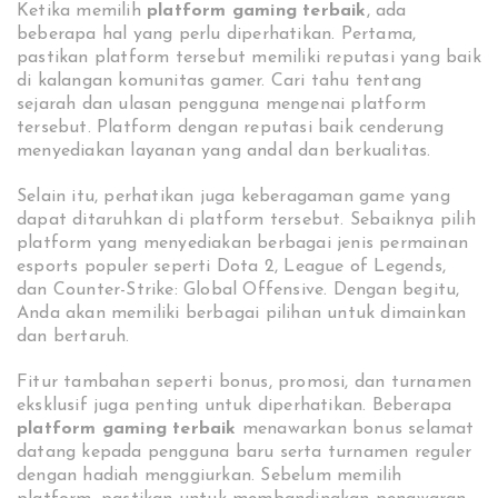
Ketika memilih
platform gaming terbaik
, ada
beberapa hal yang perlu diperhatikan. Pertama,
pastikan platform tersebut memiliki reputasi yang baik
di kalangan komunitas gamer. Cari tahu tentang
sejarah dan ulasan pengguna mengenai platform
tersebut. Platform dengan reputasi baik cenderung
menyediakan layanan yang andal dan berkualitas.
Selain itu, perhatikan juga keberagaman game yang
dapat ditaruhkan di platform tersebut. Sebaiknya pilih
platform yang menyediakan berbagai jenis permainan
esports populer seperti Dota 2, League of Legends,
dan Counter-Strike: Global Offensive. Dengan begitu,
Anda akan memiliki berbagai pilihan untuk dimainkan
dan bertaruh.
Fitur tambahan seperti bonus, promosi, dan turnamen
eksklusif juga penting untuk diperhatikan. Beberapa
platform gaming terbaik
menawarkan bonus selamat
datang kepada pengguna baru serta turnamen reguler
dengan hadiah menggiurkan. Sebelum memilih