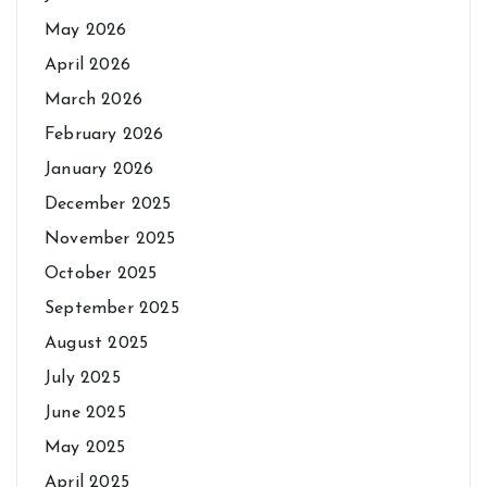
May 2026
April 2026
March 2026
February 2026
January 2026
December 2025
November 2025
October 2025
September 2025
August 2025
July 2025
June 2025
May 2025
April 2025