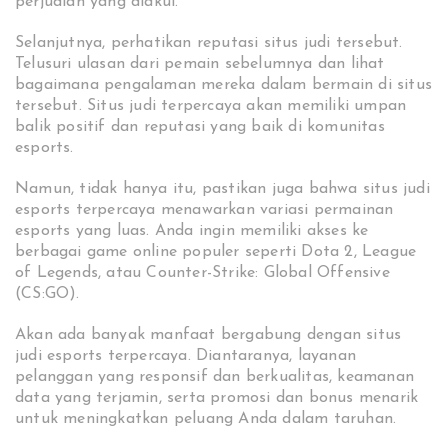
perjudian yang diakui.
Selanjutnya, perhatikan reputasi situs judi tersebut.
Telusuri ulasan dari pemain sebelumnya dan lihat
bagaimana pengalaman mereka dalam bermain di situs
tersebut. Situs judi terpercaya akan memiliki umpan
balik positif dan reputasi yang baik di komunitas
esports.
Namun, tidak hanya itu, pastikan juga bahwa situs judi
esports terpercaya menawarkan variasi permainan
esports yang luas. Anda ingin memiliki akses ke
berbagai game online populer seperti Dota 2, League
of Legends, atau Counter-Strike: Global Offensive
(CS:GO).
Akan ada banyak manfaat bergabung dengan situs
judi esports terpercaya. Diantaranya, layanan
pelanggan yang responsif dan berkualitas, keamanan
data yang terjamin, serta promosi dan bonus menarik
untuk meningkatkan peluang Anda dalam taruhan.