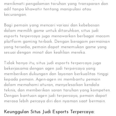
menikmati pengalaman taruhan yang transparan dan
adil tanpa khawatir tentang manipulasi atau
kecurangan.
Bagi pemain yang mencari variasi dan kebebasan
dalam memilih game untuk ditaruhkan, situs judi
esports terpercaya juga menawarkan berbagai macam
platform gaming terbaik. Dengan beragam permainan
yang tersedia, pemain dapat menemukan game yang
sesuai dengan minat dan keahlian mereka.
Tidak hanya itu, situs judi esports terpercaya juga
bekerjasama dengan agen judi terpercaya yang
memberikan dukungan dan layanan berkualitas tinggi
kepada pemain. Agen-agen ini membantu pemain
dalam memahami aturan, menyelesaikan kendala
teknis, dan memberikan saran taruhan yang kompeten.
Dengan bantuan agen judi terpercaya, pemain dapat
merasa lebih percaya diri dan nyaman saat bermain.
Keunggulan Situs Judi Esports Terpercaya: