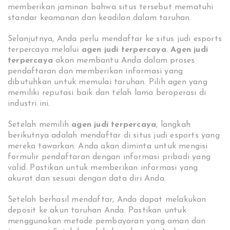
memberikan jaminan bahwa situs tersebut mematuhi
standar keamanan dan keadilan dalam taruhan.
Selanjutnya, Anda perlu mendaftar ke situs judi esports
terpercaya melalui
agen judi terpercaya
.
Agen judi
terpercaya
akan membantu Anda dalam proses
pendaftaran dan memberikan informasi yang
dibutuhkan untuk memulai taruhan. Pilih agen yang
memiliki reputasi baik dan telah lama beroperasi di
industri ini.
Setelah memilih
agen judi terpercaya
, langkah
berikutnya adalah mendaftar di situs judi esports yang
mereka tawarkan. Anda akan diminta untuk mengisi
formulir pendaftaran dengan informasi pribadi yang
valid. Pastikan untuk memberikan informasi yang
akurat dan sesuai dengan data diri Anda.
Setelah berhasil mendaftar, Anda dapat melakukan
deposit ke akun taruhan Anda. Pastikan untuk
menggunakan metode pembayaran yang aman dan