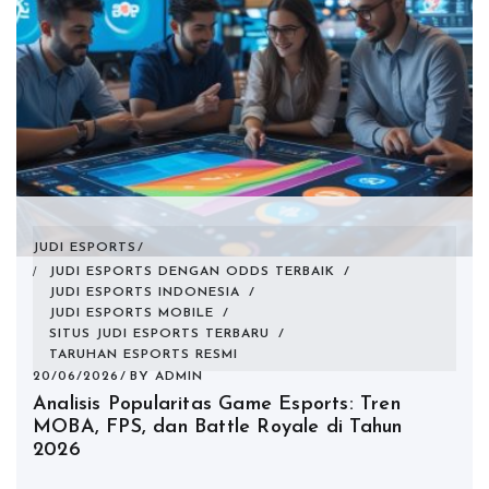
JUDI ESPORTS
JUDI ESPORTS DENGAN ODDS TERBAIK
/
JUDI ESPORTS INDONESIA
/
JUDI ESPORTS MOBILE
/
SITUS JUDI ESPORTS TERBARU
/
TARUHAN ESPORTS RESMI
20/06/2026
BY
ADMIN
Analisis Popularitas Game Esports: Tren
MOBA, FPS, dan Battle Royale di Tahun
2026