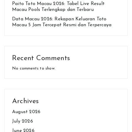
Paito Toto Macau 2026: Tabel Live Result
Macau Pools Terlengkap dan Terbaru
Data Macau 2026: Rekapan Keluaran Toto
Macau 5 Jam Tercepat Resmi dan Terpercaya
Recent Comments
No comments to show.
Archives
August 2026
July 2026
June 2026