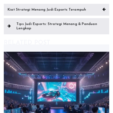
Post
Kiat Strategi Menang Judi Esports Terampuh
navigation
Tips Judi Esports: Strategi Menang & Panduan
Lengkap
RELATED POST