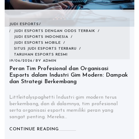
JUDI ESPORTS
JUDI ESPORTS DENGAN ODDS TERBAIK
/
JUDI ESPORTS INDONESIA
/
JUDI ESPORTS MOBILE
/
SITUS JUDI ESPORTS TERBARU
/
TARUHAN ESPORTS RESMI
19/06/2026
BY
ADMIN
Peran Tim Profesional dan Organisasi
Esports dalam Industri Gim Modern: Dampak
dan Strategi Berkembang
Littleitalyspaghetti Industri gim modern terus
berkembang, dan di dalamnya, tim profesional
serta organisasi esports memiliki peran yang
sangat penting. Mereka…
CONTINUE READING