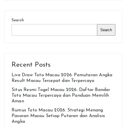
Search
Search
Recent Posts
Live Draw Toto Macau 2026: Pemutaran Angka
Result Macau Tercepat dan Terpercaya
Situs Resmi Togel Macau 2026: Daftar Bandar
Toto Macau Terpercaya dan Panduan Memilih
Aman
Rumus Toto Macau 2026: Strategi Menang
Pasaran Macau Setiap Putaran dan Analisis
Angka