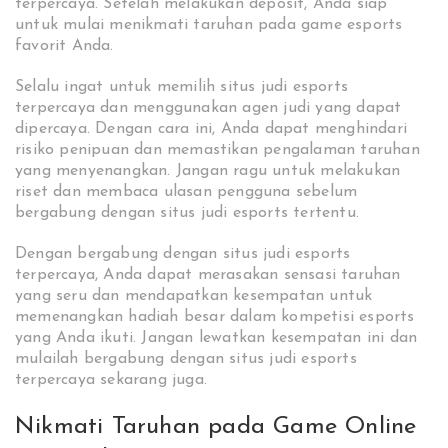
terpercaya. Setelah melakukan deposit, Anda siap
untuk mulai menikmati taruhan pada game esports
favorit Anda.
Selalu ingat untuk memilih situs judi esports
terpercaya dan menggunakan agen judi yang dapat
dipercaya. Dengan cara ini, Anda dapat menghindari
risiko penipuan dan memastikan pengalaman taruhan
yang menyenangkan. Jangan ragu untuk melakukan
riset dan membaca ulasan pengguna sebelum
bergabung dengan situs judi esports tertentu.
Dengan bergabung dengan situs judi esports
terpercaya, Anda dapat merasakan sensasi taruhan
yang seru dan mendapatkan kesempatan untuk
memenangkan hadiah besar dalam kompetisi esports
yang Anda ikuti. Jangan lewatkan kesempatan ini dan
mulailah bergabung dengan situs judi esports
terpercaya sekarang juga.
Nikmati Taruhan pada Game Online