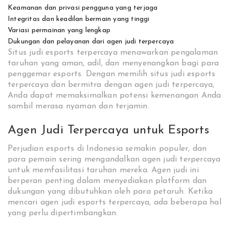
Keamanan dan privasi pengguna yang terjaga
Integritas dan keadilan bermain yang tinggi
Variasi permainan yang lengkap
Dukungan dan pelayanan dari agen judi terpercaya
Situs judi esports terpercaya menawarkan pengalaman
taruhan yang aman, adil, dan menyenangkan bagi para
penggemar esports. Dengan memilih situs judi esports
terpercaya dan bermitra dengan agen judi terpercaya,
Anda dapat memaksimalkan potensi kemenangan Anda
sambil merasa nyaman dan terjamin.
Agen Judi Terpercaya untuk Esports
Perjudian esports di Indonesia semakin populer, dan
para pemain sering mengandalkan agen judi terpercaya
untuk memfasilitasi taruhan mereka. Agen judi ini
berperan penting dalam menyediakan platform dan
dukungan yang dibutuhkan oleh para petaruh. Ketika
mencari agen judi esports terpercaya, ada beberapa hal
yang perlu dipertimbangkan.