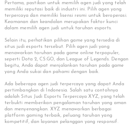
Pertama, pastikan untuk memilih agen judi yang telah
memiliki reputasi baik di industri ini. Pilih agen yang
terpercaya dan memiliki lisensi resmi untuk beroperasi.
Keamanan dan keandalan merupakan faktor kunci
dalam memilih agen judi untuk taruhan esports.
Selain itu, perhatikan pilihan game yang tersedia di
situs judi esports tersebut. Pilih agen judi yang
menawarkan taruhan pada game online terpopuler,
seperti Dota 2, CS:GO, dan League of Legends. Dengan
begitu, Anda dapat menjalankan taruhan pada game
yang Anda sukai dan pahami dengan baik.
Ada beberapa agen judi terpercaya yang dapat Anda
pertimbangkan di Indonesia. Salah satu contohnya
adalah Situs Judi Esports Terpercaya XYZ, yang telah
terbukti memberikan pengalaman taruhan yang aman
dan menyenangkan. XYZ menawarkan berbagai
platform gaming terbaik, peluang taruhan yang
kompetitif, dan layanan pelanggan yang responsif.