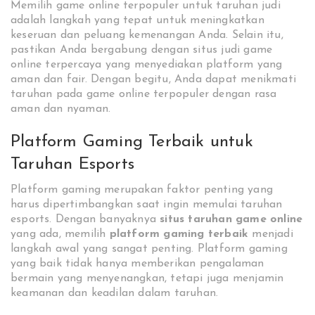
Memilih game online terpopuler untuk taruhan judi
adalah langkah yang tepat untuk meningkatkan
keseruan dan peluang kemenangan Anda. Selain itu,
pastikan Anda bergabung dengan situs judi game
online terpercaya yang menyediakan platform yang
aman dan fair. Dengan begitu, Anda dapat menikmati
taruhan pada game online terpopuler dengan rasa
aman dan nyaman.
Platform Gaming Terbaik untuk
Taruhan Esports
Platform gaming merupakan faktor penting yang
harus dipertimbangkan saat ingin memulai taruhan
esports. Dengan banyaknya
situs taruhan game online
yang ada, memilih
platform gaming terbaik
menjadi
langkah awal yang sangat penting. Platform gaming
yang baik tidak hanya memberikan pengalaman
bermain yang menyenangkan, tetapi juga menjamin
keamanan dan keadilan dalam taruhan.