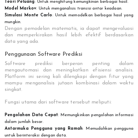
Teori Peluang
: Untuk menghitung kemungkinan berbagai hasil.
Model Markov
: Untuk menganalisis transisi antar keadaan.
Simulasi Monte Carlo
: Untuk memodelkan berbagai hasil yang
mungkin.
Dengan pemodelan matematis, ia dapat mengevaluasi
dan memperkirakan hasil lebih efektif berdasarkan
data yang ada.
Penggunaan Software Prediksi
Software prediksi berperan penting dalam
mengautomasi dan meningkatkan efisiensi analisis.
Platform ini sering kali dilengkapi dengan fitur yang
mampu menganalisis jutaan kombinasi dalam waktu
singkat.
Fungsi utama dari software tersebut meliputi:
Pengolahan Data Cepat
: Memungkinkan pengolahan informasi
dalam jumlah besar.
Antarmuka Pengguna yang Ramah
: Memudahkan pengguna
untuk berinteraksi dengan data.