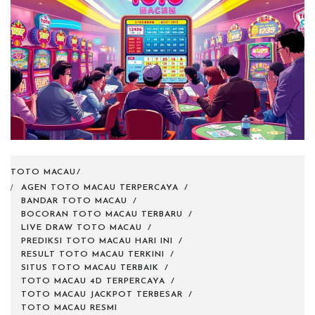
TOTO MACAU
AGEN TOTO MACAU TERPERCAYA
/
BANDAR TOTO MACAU
/
BOCORAN TOTO MACAU TERBARU
/
LIVE DRAW TOTO MACAU
/
PREDIKSI TOTO MACAU HARI INI
/
RESULT TOTO MACAU TERKINI
/
SITUS TOTO MACAU TERBAIK
/
TOTO MACAU 4D TERPERCAYA
/
TOTO MACAU JACKPOT TERBESAR
/
TOTO MACAU RESMI