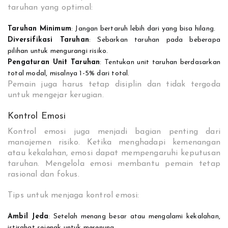
taruhan yang optimal:
Taruhan Minimum
: Jangan bertaruh lebih dari yang bisa hilang.
Diversifikasi Taruhan
: Sebarkan taruhan pada beberapa
pilihan untuk mengurangi risiko.
Pengaturan Unit Taruhan
: Tentukan unit taruhan berdasarkan
total modal, misalnya 1-5% dari total.
Pemain juga harus tetap disiplin dan tidak tergoda
untuk mengejar kerugian.
Kontrol Emosi
Kontrol emosi juga menjadi bagian penting dari
manajemen risiko. Ketika menghadapi kemenangan
atau kekalahan, emosi dapat mempengaruhi keputusan
taruhan. Mengelola emosi membantu pemain tetap
rasional dan fokus.
Tips untuk menjaga kontrol emosi:
Ambil Jeda
: Setelah menang besar atau mengalami kekalahan,
istirahat sejenak untuk merenung.