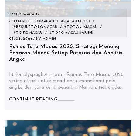
TOTO MACAU
#HASILTOTOMACAU
/
#MACAUTOTO
/
#RESULTTOTOMACAU
/
#TOTO\_MACAU
/
#TOTOMACAU
/
#TOTOMACAUHARIINI
05/08/2026
BY
ADMIN
Rumus Toto Macau 2026: Strategi Menang
Pasaran Macau Setiap Putaran dan Analisis
Angka
littleitalyspaghetti.com - Rumus Toto Macau 2026
sering dicari untuk membantu memahami pola
angka dan cara kerja pasaran. Namun, tidak ada…
CONTINUE READING