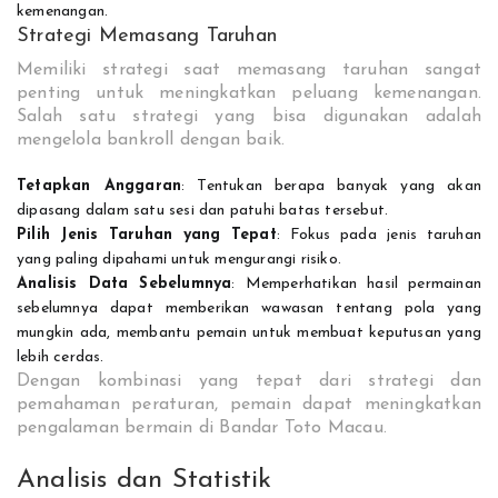
kemenangan.
Strategi Memasang Taruhan
Memiliki strategi saat memasang taruhan sangat
penting untuk meningkatkan peluang kemenangan.
Salah satu strategi yang bisa digunakan adalah
mengelola bankroll dengan baik.
Tetapkan Anggaran
: Tentukan berapa banyak yang akan
dipasang dalam satu sesi dan patuhi batas tersebut.
Pilih Jenis Taruhan yang Tepat
: Fokus pada jenis taruhan
yang paling dipahami untuk mengurangi risiko.
Analisis Data Sebelumnya
: Memperhatikan hasil permainan
sebelumnya dapat memberikan wawasan tentang pola yang
mungkin ada, membantu pemain untuk membuat keputusan yang
lebih cerdas.
Dengan kombinasi yang tepat dari strategi dan
pemahaman peraturan, pemain dapat meningkatkan
pengalaman bermain di Bandar Toto Macau.
Analisis dan Statistik