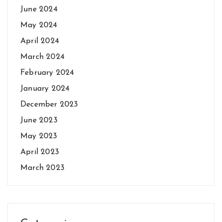
June 2024
May 2024
April 2024
March 2024
February 2024
January 2024
December 2023
June 2023
May 2023
April 2023
March 2023