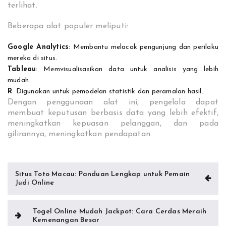
terlihat.
Beberapa alat populer meliputi:
Google Analytics
: Membantu melacak pengunjung dan perilaku
mereka di situs.
Tableau
: Memvisualisasikan data untuk analisis yang lebih
mudah.
R
: Digunakan untuk pemodelan statistik dan peramalan hasil.
Dengan penggunaan alat ini, pengelola dapat
membuat keputusan berbasis data yang lebih efektif,
meningkatkan kepuasan pelanggan, dan pada
gilirannya, meningkatkan pendapatan.
Post
Situs Toto Macau: Panduan Lengkap untuk Pemain
Judi Online
navigation
Togel Online Mudah Jackpot: Cara Cerdas Meraih
Kemenangan Besar