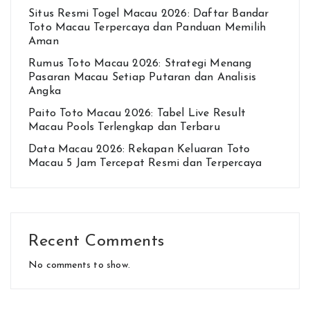
Situs Resmi Togel Macau 2026: Daftar Bandar
Toto Macau Terpercaya dan Panduan Memilih
Aman
Rumus Toto Macau 2026: Strategi Menang
Pasaran Macau Setiap Putaran dan Analisis
Angka
Paito Toto Macau 2026: Tabel Live Result
Macau Pools Terlengkap dan Terbaru
Data Macau 2026: Rekapan Keluaran Toto
Macau 5 Jam Tercepat Resmi dan Terpercaya
Recent Comments
No comments to show.