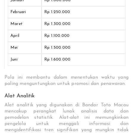
Januari
Rp 1.000.000
Februari
Rp 1.250.000
Maret
Rp 1.300.000
April
Rp 1.100.000
Mei
Rp 1.500.000
Juni
Rp 1.600.000
Pola ini membantu dalam menentukan waktu yang
paling menguntungkan untuk promosi dan penawaran.
Alat Analitik
Alat analitik yang digunakan di Bandar Toto Macau
mencakup perangkat lunak analisis data dan
pemodelan statistik. Alat-alat ini memungkinkan
pengelola untuk menggali informasi dan
mengidentifikasi tren signifikan yang mungkin tidak