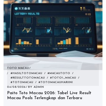
TOTO MACAU
#HASILTOTOMACAU
/
#MACAUTOTO
/
#RESULTTOTOMACAU
/
#TOTO\_MACAU
/
#TOTOMACAU
/
#TOTOMACAUHARIINI
04/08/2026
BY
ADMIN
Paito Toto Macau 2026: Tabel Live Result
Macau Pools Terlengkap dan Terbaru