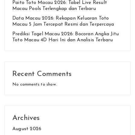
Paito Toto Macau 2026: Tabel Live Result
Macau Pools Terlengkap dan Terbaru
Data Macau 2026: Rekapan Keluaran Toto
Macau 5 Jam Tercepat Resmi dan Terpercaya
Prediksi Togel Macau 2026: Bocoran Angka Jitu
Toto Macau 4D Hari Ini dan Analisis Terbaru
Recent Comments
No comments to show.
Archives
August 2026