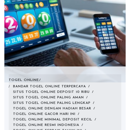
TOGEL ONLINE
BANDAR TOGEL ONLINE TERPERCAYA
/
SITUS TOGEL ONLINE DEPOSIT 10 RIBU
/
SITUS TOGEL ONLINE PALING AMAN
/
SITUS TOGEL ONLINE PALING LENGKAP
/
TOGEL ONLINE DENGAN HADIAH BESAR
/
TOGEL ONLINE GACOR HARI INI
/
TOGEL ONLINE MINIMAL DEPOSIT KECIL
/
TOGEL ONLINE RESMI INDONESIA
/