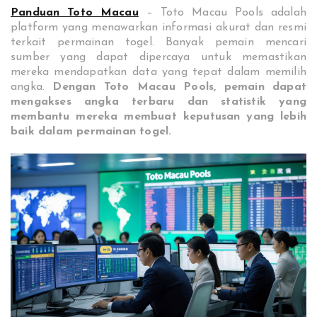
Panduan Toto Macau
– Toto Macau Pools adalah
platform yang menawarkan informasi akurat dan resmi
terkait permainan togel. Banyak pemain mencari
sumber yang dapat dipercaya untuk memastikan
mereka mendapatkan data yang tepat dalam memilih
angka.
Dengan Toto Macau Pools, pemain dapat
mengakses angka terbaru dan statistik yang
membantu mereka membuat keputusan yang lebih
baik dalam permainan togel.