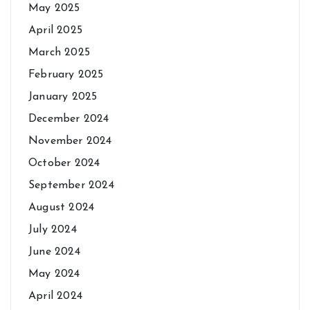
May 2025
April 2025
March 2025
February 2025
January 2025
December 2024
November 2024
October 2024
September 2024
August 2024
July 2024
June 2024
May 2024
April 2024