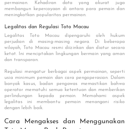
permainan. Kehadiran data yang akurat juga
membangun kepercayaan di antara para pemain dan
meningkatkan popularitas permainan.
Legalitas dan Regulasi Toto Macau
Legalitas Toto Macau dipengaruhi oleh hukum
perjudian di masing-masing negara. Di beberapa
wilayah, Toto Macau resmi diizinkan dan diatur secara
ketat. Ini menciptakan lingkungan bermain yang aman
dan transparan.
Regulasi mengatur berbagai aspek permainan, seperti
usia minimum pemain dan cara pengoperasian. Dalam
banyak kasus, badan pengawas memastikan bahwa
operator mematuhi semua ketentuan dan memberikan
perlindungan kepada pemain. Memahami aspek
legalitas ini membantu pemain menangani risiko
dengan lebih baik.
Cara Mengakses dan Menggunakan