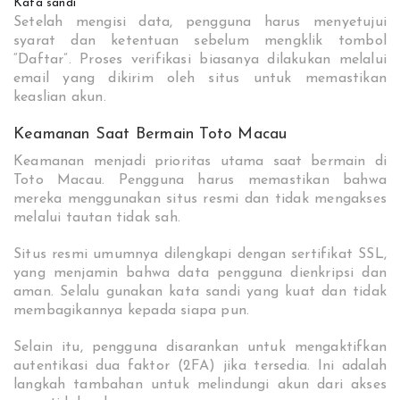
Kata sandi
Setelah mengisi data, pengguna harus menyetujui
syarat dan ketentuan sebelum mengklik tombol
“Daftar”. Proses verifikasi biasanya dilakukan melalui
email yang dikirim oleh situs untuk memastikan
keaslian akun.
Keamanan Saat Bermain Toto Macau
Keamanan menjadi prioritas utama saat bermain di
Toto Macau. Pengguna harus memastikan bahwa
mereka menggunakan situs resmi dan tidak mengakses
melalui tautan tidak sah.
Situs resmi umumnya dilengkapi dengan sertifikat SSL,
yang menjamin bahwa data pengguna dienkripsi dan
aman. Selalu gunakan kata sandi yang kuat dan tidak
membagikannya kepada siapa pun.
Selain itu, pengguna disarankan untuk mengaktifkan
autentikasi dua faktor (2FA) jika tersedia. Ini adalah
langkah tambahan untuk melindungi akun dari akses