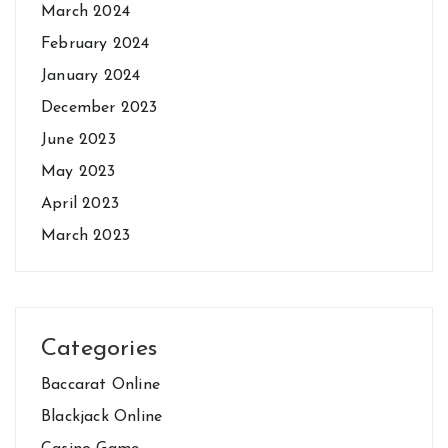
March 2024
February 2024
January 2024
December 2023
June 2023
May 2023
April 2023
March 2023
Categories
Baccarat Online
Blackjack Online