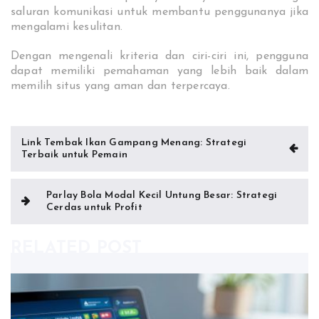
saluran komunikasi untuk membantu penggunanya jika
mengalami kesulitan.
Dengan mengenali kriteria dan ciri-ciri ini, pengguna
dapat memiliki pemahaman yang lebih baik dalam
memilih situs yang aman dan terpercaya.
Post
Link Tembak Ikan Gampang Menang: Strategi
Terbaik untuk Pemain
navigation
Parlay Bola Modal Kecil Untung Besar: Strategi
Cerdas untuk Profit
RELATED POST