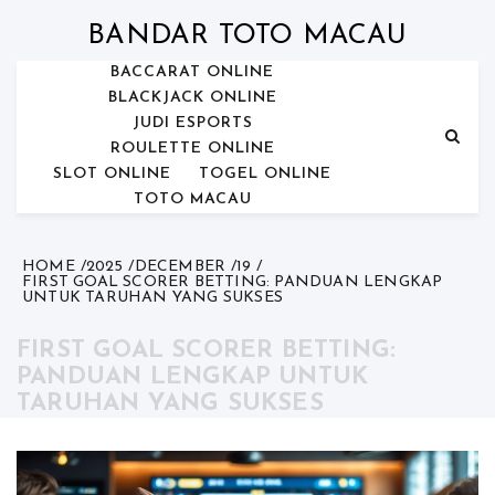
Skip
to
BANDAR TOTO MACAU
content
BACCARAT ONLINE
BLACKJACK ONLINE
JUDI ESPORTS
ROULETTE ONLINE
SLOT ONLINE
TOGEL ONLINE
TOTO MACAU
HOME
2025
DECEMBER
19
FIRST GOAL SCORER BETTING: PANDUAN LENGKAP
UNTUK TARUHAN YANG SUKSES
FIRST GOAL SCORER BETTING:
PANDUAN LENGKAP UNTUK
TARUHAN YANG SUKSES