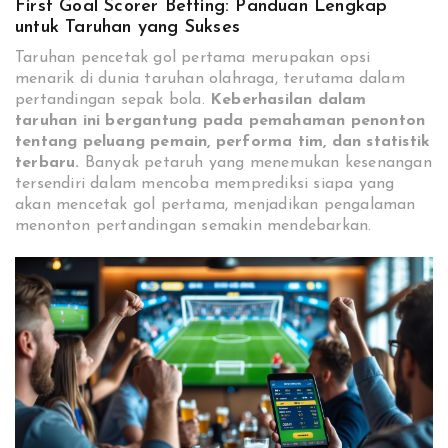
First Goal Scorer Betting: Panduan Lengkap
untuk Taruhan yang Sukses
Taruhan pencetak gol pertama merupakan opsi
menarik di dunia taruhan olahraga, terutama dalam
pertandingan sepak bola.
Keberhasilan dalam
taruhan ini bergantung pada pemahaman penonton
tentang peluang pemain, performa tim, dan statistik
terbaru.
Banyak petaruh yang menemukan kesenangan
tersendiri dalam mencoba memprediksi siapa yang
akan mencetak gol pertama, menjadikan pengalaman
menonton pertandingan semakin mendebarkan.