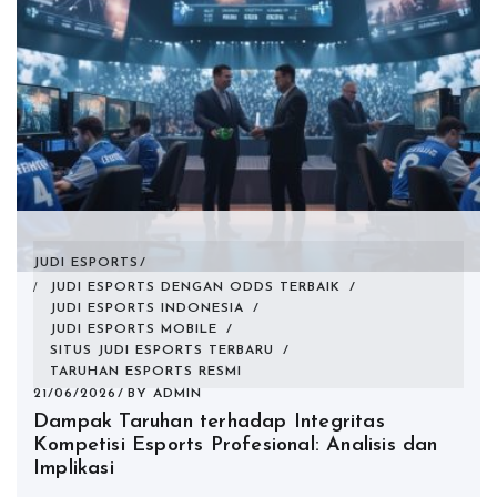
JUDI ESPORTS
JUDI ESPORTS DENGAN ODDS TERBAIK
/
JUDI ESPORTS INDONESIA
/
JUDI ESPORTS MOBILE
/
SITUS JUDI ESPORTS TERBARU
/
TARUHAN ESPORTS RESMI
21/06/2026
BY
ADMIN
Dampak Taruhan terhadap Integritas
Kompetisi Esports Profesional: Analisis dan
Implikasi