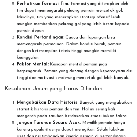
Perhatikan Formasi Tim:
Formasi yang diterapkan oleh
tim dapat memengaruhi peluang pemain mencetak gol.
Misalnya, tim yang menerapkan strategi ofensif lebih
mungkin memberikan peluang gol yang lebih besar kepada
pemain depan.
Kondisi Pertandingan:
Cuaca dan lapangan bisa
memengaruhi permainan. Dalam kondisi buruk, pemain
dengan keterampilan teknis tinggi mungkin memiliki
keunggulan.
Faktor Mental:
Kesiapan mental pemain juga
berpengaruh. Pemain yang datang dengan kepercayaan diri
tinggi dan motivasi cenderung mencetak gol lebih banyak.
Kesalahan Umum yang Harus Dihindari
Mengabaikan Data Historis:
Banyak yang mengabaikan
statistik historis pemain dan tim. Hal ini sering kali
mengarah pada taruhan berdasarkan emosi bukan fakta.
Jangan Taruhan Secara Acak:
Memilih pemain hanya
karena popularitasnya dapat merugikan. Selalu lakukan
riset dan pertimbangkan kinerja pemain di pertandingan