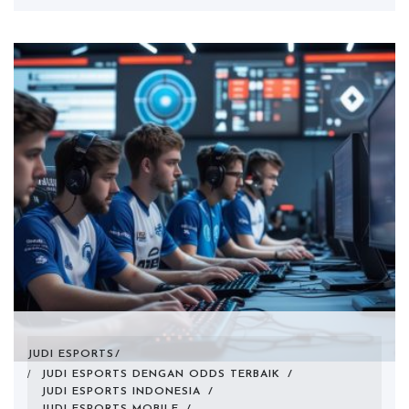
JUDI ESPORTS
JUDI ESPORTS DENGAN ODDS TERBAIK
/
JUDI ESPORTS INDONESIA
/
JUDI ESPORTS MOBILE
/