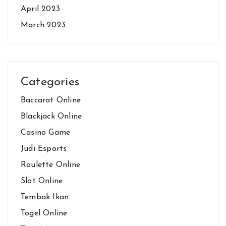
April 2023
March 2023
Categories
Baccarat Online
Blackjack Online
Casino Game
Judi Esports
Roulette Online
Slot Online
Tembak Ikan
Togel Online