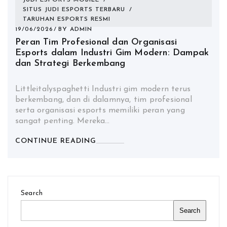
SITUS JUDI ESPORTS TERBARU
/
TARUHAN ESPORTS RESMI
19/06/2026
BY
ADMIN
Peran Tim Profesional dan Organisasi
Esports dalam Industri Gim Modern: Dampak
dan Strategi Berkembang
Littleitalyspaghetti Industri gim modern terus
berkembang, dan di dalamnya, tim profesional
serta organisasi esports memiliki peran yang
sangat penting. Mereka…
CONTINUE READING
Search
Search