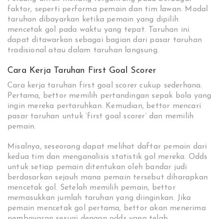
faktor, seperti performa pemain dan tim lawan. Modal
taruhan dibayarkan ketika pemain yang dipilih
mencetak gol pada waktu yang tepat. Taruhan ini
dapat ditawarkan sebagai bagian dari pasar taruhan
tradisional atau dalam taruhan langsung.
Cara Kerja Taruhan First Goal Scorer
Cara kerja taruhan first goal scorer cukup sederhana.
Pertama, bettor memilih pertandingan sepak bola yang
ingin mereka pertaruhkan. Kemudian, bettor mencari
pasar taruhan untuk ‘first goal scorer’ dan memilih
pemain.
Misalnya, seseorang dapat melihat daftar pemain dari
kedua tim dan menganalisis statistik gol mereka. Odds
untuk setiap pemain ditentukan oleh bandar judi
berdasarkan sejauh mana pemain tersebut diharapkan
mencetak gol. Setelah memilih pemain, bettor
memasukkan jumlah taruhan yang diinginkan. Jika
pemain mencetak gol pertama, bettor akan menerima
pembayaran sesuai dengan odds yang telah