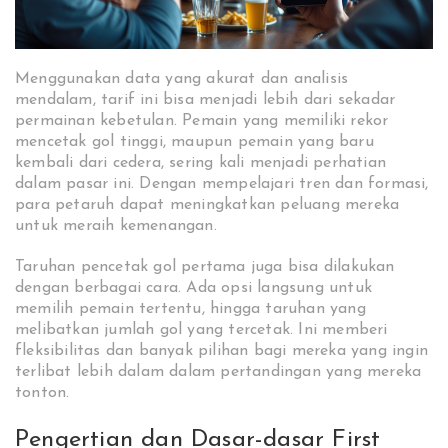
Menggunakan data yang akurat dan analisis
mendalam, tarif ini bisa menjadi lebih dari sekadar
permainan kebetulan. Pemain yang memiliki rekor
mencetak gol tinggi, maupun pemain yang baru
kembali dari cedera, sering kali menjadi perhatian
dalam pasar ini. Dengan mempelajari tren dan formasi,
para petaruh dapat meningkatkan peluang mereka
untuk meraih kemenangan.
Taruhan pencetak gol pertama juga bisa dilakukan
dengan berbagai cara. Ada opsi langsung untuk
memilih pemain tertentu, hingga taruhan yang
melibatkan jumlah gol yang tercetak. Ini memberi
fleksibilitas dan banyak pilihan bagi mereka yang ingin
terlibat lebih dalam dalam pertandingan yang mereka
tonton.
Pengertian dan Dasar-dasar First