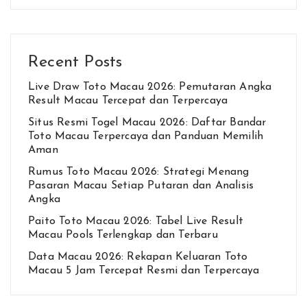
Recent Posts
Live Draw Toto Macau 2026: Pemutaran Angka
Result Macau Tercepat dan Terpercaya
Situs Resmi Togel Macau 2026: Daftar Bandar
Toto Macau Terpercaya dan Panduan Memilih
Aman
Rumus Toto Macau 2026: Strategi Menang
Pasaran Macau Setiap Putaran dan Analisis
Angka
Paito Toto Macau 2026: Tabel Live Result
Macau Pools Terlengkap dan Terbaru
Data Macau 2026: Rekapan Keluaran Toto
Macau 5 Jam Tercepat Resmi dan Terpercaya