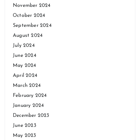
November 2024
October 2024
September 2024
August 2024
July 2024
June 2024
May 2024
April 2024
March 2024
February 2024
January 2024
December 2023
June 2023
May 2023