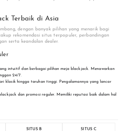
ack Terbaik di Asia
erkembang, dengan banyak pilihan yang menarik bagi
cakup rekomendasi situs terpopuler, perbandingan
gan serta keandalan dealer.
ler
ng intuitif dan berbagai pilihan meja blackjack. Menawarkan
nggan 24/7.
ri klasik hingga taruhan tinggi. Pengalamannya yang lancar
ackjack dan promosi reguler. Memiliki reputasi baik dalam hal
SITUS B
SITUS C