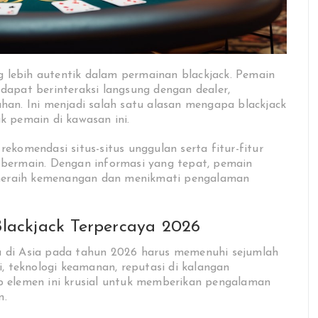
 lebih autentik dalam permainan blackjack. Pemain
dapat berinteraksi langsung dengan dealer,
han. Ini menjadi salah satu alasan mengapa blackjack
k pemain di kawasan ini.
ekomendasi situs-situs unggulan serta fitur-fitur
 bermain. Dengan informasi yang tepat, pemain
meraih kemenangan dan menikmati pengalaman
 Blackjack Terpercaya 2026
caya di Asia pada tahun 2026 harus memenuhi sejumlah
nsi, teknologi keamanan, reputasi di kalangan
p elemen ini krusial untuk memberikan pengalaman
n.