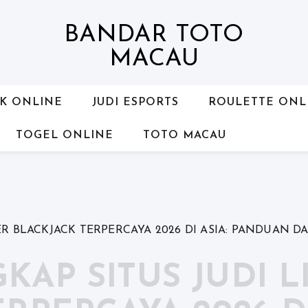
BANDAR TOTO
MACAU
CK ONLINE
JUDI ESPORTS
ROULETTE ONL
TOGEL ONLINE
TOTO MACAU
ER BLACKJACK TERPERCAYA 2026 DI ASIA: PANDUAN 
KAP SITUS JUDI L