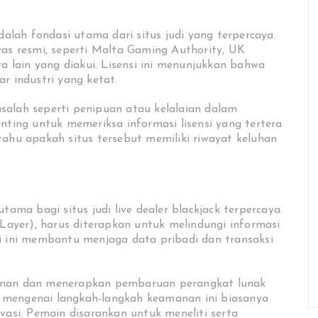
adalah fondasi utama dari situs judi yang terpercaya.
was resmi, seperti Malta Gaming Authority, UK
 lain yang diakui. Lisensi ini menunjukkan bahwa
ar industri yang ketat.
salah seperti penipuan atau kelalaian dalam
enting untuk memeriksa informasi lisensi yang tertera
tahu apakah situs tersebut memiliki riwayat keluhan
ma bagi situs judi live dealer blackjack terpercaya.
t Layer), harus diterapkan untuk melindungi informasi
gi ini membantu menjaga data pribadi dan transaksi
manan dan menerapkan pembaruan perangkat lunak
 mengenai langkah-langkah keamanan ini biasanya
ivasi. Pemain disarankan untuk meneliti serta