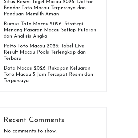
Situs Resmi Togel Macau 2026: Daftar
Bandar Toto Macau Terpercaya dan
Panduan Memilih Aman
Rumus Toto Macau 2026: Strategi
Menang Pasaran Macau Setiap Putaran
dan Analisis Angka
Paito Toto Macau 2026: Tabel Live
Result Macau Pools Terlengkap dan
Terbaru
Data Macau 2026: Rekapan Keluaran
Toto Macau 5 Jam Tercepat Resmi dan
Terpercaya
Recent Comments
No comments to show.