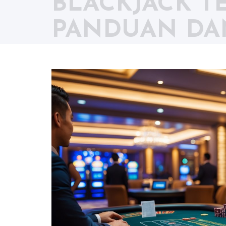
BLACKJACK TE
PANDUAN DA