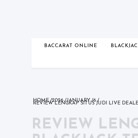
Skip
to
content
BACCARAT ONLINE
BLACKJA
HOME
2026
JANUARY
6
REVIEW LENGKAP SITUS JUDI LIVE DEAL
REVIEW LENG