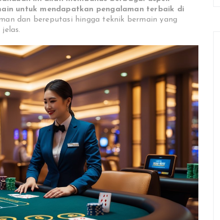
emain untuk mendapatkan pengalaman terbaik di
 aman dan bereputasi hingga teknik bermain yang
jelas.