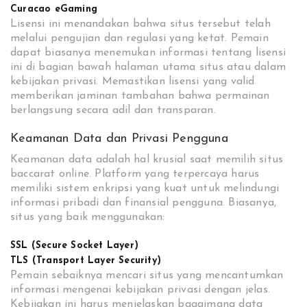
Curacao eGaming
Lisensi ini menandakan bahwa situs tersebut telah
melalui pengujian dan regulasi yang ketat. Pemain
dapat biasanya menemukan informasi tentang lisensi
ini di bagian bawah halaman utama situs atau dalam
kebijakan privasi. Memastikan lisensi yang valid
memberikan jaminan tambahan bahwa permainan
berlangsung secara adil dan transparan.
Keamanan Data dan Privasi Pengguna
Keamanan data adalah hal krusial saat memilih situs
baccarat online. Platform yang terpercaya harus
memiliki sistem enkripsi yang kuat untuk melindungi
informasi pribadi dan finansial pengguna. Biasanya,
situs yang baik menggunakan:
SSL (Secure Socket Layer)
TLS (Transport Layer Security)
Pemain sebaiknya mencari situs yang mencantumkan
informasi mengenai kebijakan privasi dengan jelas.
Kebijakan ini harus menjelaskan bagaimana data