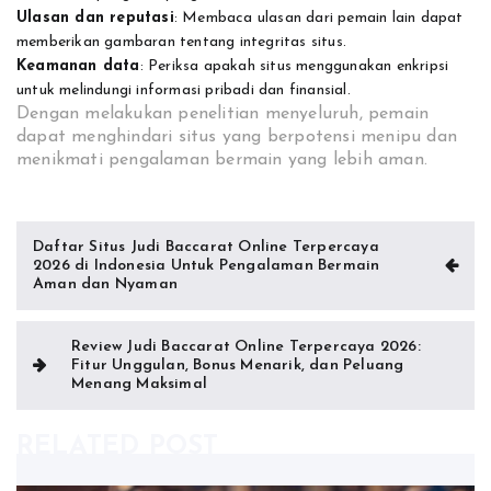
Ulasan dan reputasi
: Membaca ulasan dari pemain lain dapat
memberikan gambaran tentang integritas situs.
Keamanan data
: Periksa apakah situs menggunakan enkripsi
untuk melindungi informasi pribadi dan finansial.
Dengan melakukan penelitian menyeluruh, pemain
dapat menghindari situs yang berpotensi menipu dan
menikmati pengalaman bermain yang lebih aman.
Post
Daftar Situs Judi Baccarat Online Terpercaya
2026 di Indonesia Untuk Pengalaman Bermain
navigation
Aman dan Nyaman
Review Judi Baccarat Online Terpercaya 2026:
Fitur Unggulan, Bonus Menarik, dan Peluang
Menang Maksimal
RELATED POST