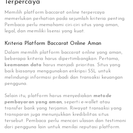
Terpercaya
Memilih platform baccarat online terpercaya
memerlukan perhatian pada sejumlah kriteria penting.
Pembaca perlu memahami ciri-ciri situs yang aman,
legal, dan memiliki lisensi yang kuat.
Kriteria Platform Baccarat Online Aman
Dalam memilih platform baccarat online yang aman,
beberapa kriteria harus dipertimbangkan. Pertama,
keamanan data
harus menjadi prioritas. Situs yang
baik biasanya menggunakan enkripsi SSL untuk
melindungi informasi pribadi dan transaksi keuangan
pengguna.
Selain itu, platform harus menyediakan
metode
pembayaran yang aman
, seperti e-wallet atau
transfer bank yang terjamin. Riwayat transaksi yang
transparan juga menunjukkan kredibilitas situs
tersebut. Pembaca perlu mencari ulasan dan testimoni
dari pengguna lain untuk menilai reputasi platform.