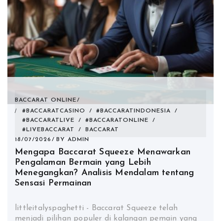
BACCARAT ONLINE
#BACCARATCASINO
/
#BACCARATINDONESIA
/
#BACCARATLIVE
/
#BACCARATONLINE
/
#LIVEBACCARAT
/
BACCARAT
18/07/2026
BY
ADMIN
Mengapa Baccarat Squeeze Menawarkan
Pengalaman Bermain yang Lebih
Menegangkan? Analisis Mendalam tentang
Sensasi Permainan
littleitalyspaghetti - Baccarat Squeeze telah
menjadi pilihan populer di kalangan pemain yang