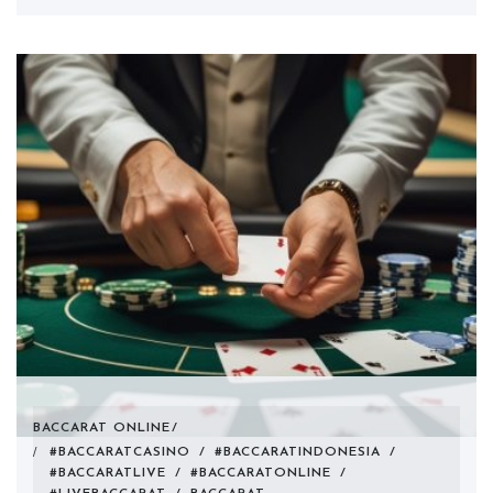
BACCARAT ONLINE
#BACCARATCASINO
/
#BACCARATINDONESIA
/
#BACCARATLIVE
/
#BACCARATONLINE
/