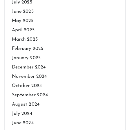
July 2025
June 2025
May 2025
April 2025
March 2025
February 2025
January 2025
December 2024
November 2024
October 2024
September 2024
August 2024
July 2024
June 2024