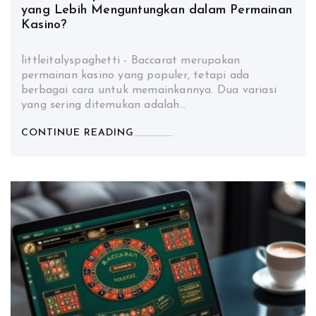
yang Lebih Menguntungkan dalam Permainan
Kasino?
littleitalyspaghetti - Baccarat merupakan
permainan kasino yang populer, tetapi ada
berbagai cara untuk memainkannya. Dua variasi
yang sering ditemukan adalah…
CONTINUE READING