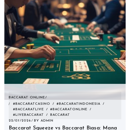
BACCARAT ONLINE
#BACCARATCASINO
/
#BACCARATINDONESIA
/
#BACCARATLIVE
/
#BACCARATONLINE
/
#LIVEBACCARAT
/
BACCARAT
22/07/2026
BY
ADMIN
Baccarat Squeeze vs Baccarat Biasa: Mana