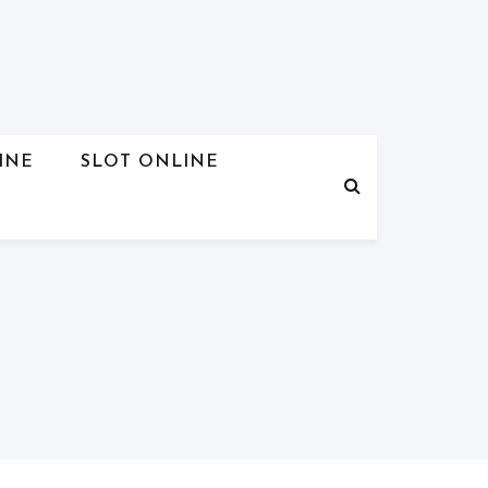
INE
SLOT ONLINE