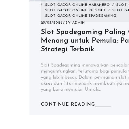
SLOT GACOR ONLINE HABANERO
/
SLOT 
SLOT GACOR ONLINE PG SOFT
/
SLOT G
SLOT GACOR ONLINE SPADEGAMING
25/05/2026
BY
ADMIN
Slot Spadegaming Paling
Menang untuk Pemula: P
Strategi Terbaik
Slot Spadegaming menawarkan pengala
menguntungkan, terutama bagi pemula 
yang lebih besar. Dalam permainan slot
akses dan fitur menarik membuatnya men
yang baru memulai. Untuk…
CONTINUE READING