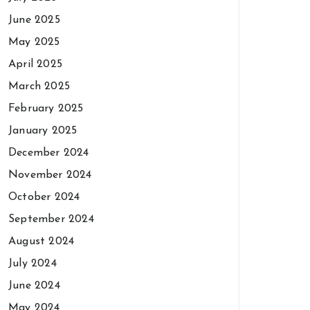
June 2025
May 2025
April 2025
March 2025
February 2025
January 2025
December 2024
November 2024
October 2024
September 2024
August 2024
July 2024
June 2024
May 2024