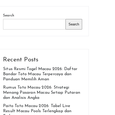
Search
Search
Recent Posts
Situs Resmi Togel Macau 2026: Daftar
Bandar Toto Macau Terpercaya dan
Panduan Memilih Aman
Rumus Toto Macau 2026: Strategi
Menang Pasaran Macau Setiap Putaran
dan Analisis Angka
Paito Toto Macau 2026: Tabel Live
Result Macau Pools Terlengkap dan