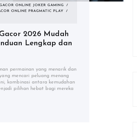
GACOR ONLINE JOKER GAMING
/
ACOR ONLINE PRAGMATIC PLAY
/
 Gacor 2026 Mudah
anduan Lengkap dan
man permainan yang menarik dan
yang mencari peluang menang
 ini, kombinasi antara kemudahan
jadi pilihan hebat bagi mereka