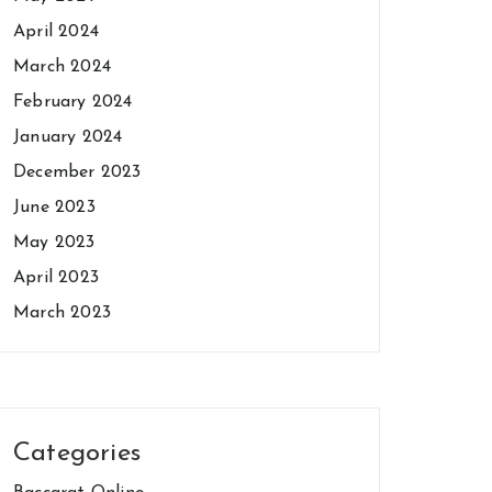
April 2024
March 2024
February 2024
January 2024
December 2023
June 2023
May 2023
April 2023
March 2023
Categories