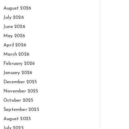
August 2026
July 2026
June 2026
May 2026
April 2026
March 2026
February 2026
January 2026
December 2025
November 2025
October 2025
September 2025
August 2025
July 2025