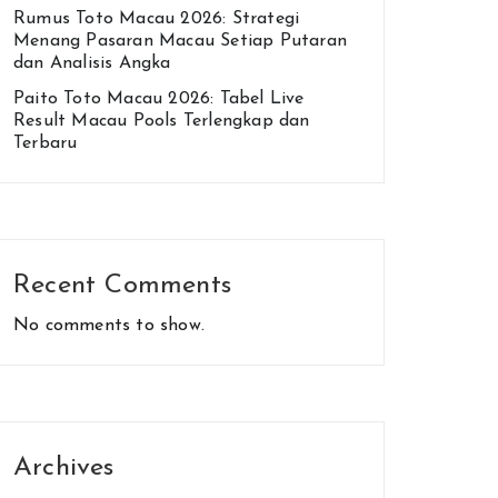
Rumus Toto Macau 2026: Strategi
Menang Pasaran Macau Setiap Putaran
dan Analisis Angka
Paito Toto Macau 2026: Tabel Live
Result Macau Pools Terlengkap dan
Terbaru
Recent Comments
No comments to show.
Archives