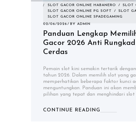
SLOT GACOR ONLINE HABANERO
/
SLOT 
SLOT GACOR ONLINE PG SOFT
/
SLOT G
SLOT GACOR ONLINE SPADEGAMING
02/06/2026
BY
ADMIN
Panduan Lengkap Memili
Gacor 2026 Anti Rungkad
Cerdas
Pemain slot kini semakin tertarik deng
tahun 2026. Dalam memilih slot yang ga
memperhatikan beberapa faktor kunci a
menguntungkan. Panduan ini akan mem
pilihan yang tepat dan menghindari slot
CONTINUE READING