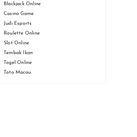
Blackjack Online
Casino Game
Judi Esports
Roulette Online
Slot Online
Tembak Ikan
Togel Online
Toto Macau