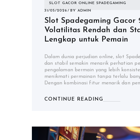
SLOT GACOR ONLINE SPADEGAMING
31/05/2026
BY
ADMIN
Slot Spadegaming Gacor
Volatilitas Rendah dan St
Lengkap untuk Pemain
Dalam dunia perjudian online, slot Spad
dan stabil semakin menarik perhatian p
pengalaman bermain yang lebih konsist
menikmati permainan tanpa terlalu banya
Dengan kombinasi fitur menarik dan p
CONTINUE READING