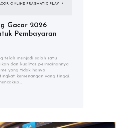
ACOR ONLINE PRAGMATIC PLAY
/
g Gacor 2026
ntuk Pembayaran
g telah menjadi salah satu
ikan dan kualitas permainannya.
me yang tidak hanya
ingkat kemenangan yang tinggi.
mencakup…