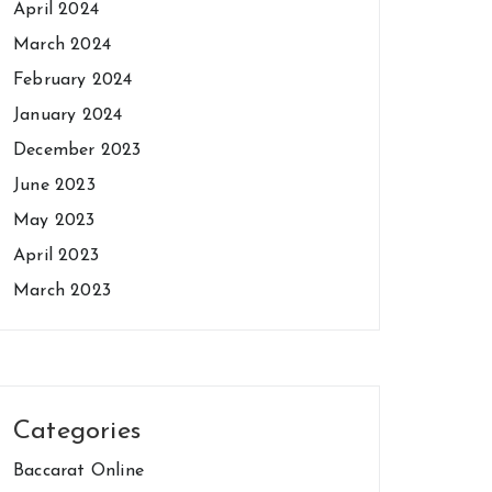
April 2024
March 2024
February 2024
January 2024
December 2023
June 2023
May 2023
April 2023
March 2023
Categories
Baccarat Online