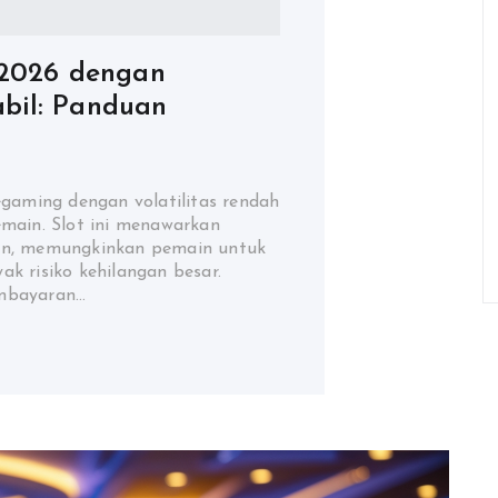
 2026 dengan
abil: Panduan
egaming dengan volatilitas rendah
emain. Slot ini menawarkan
en, memungkinkan pemain untuk
k risiko kehilangan besar.
embayaran…