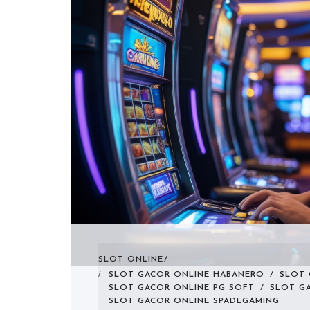
SLOT ONLINE
SLOT GACOR ONLINE HABANERO
/
SLOT 
SLOT GACOR ONLINE PG SOFT
/
SLOT G
SLOT GACOR ONLINE SPADEGAMING