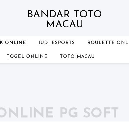
BANDAR TOTO
MACAU
CK ONLINE
JUDI ESPORTS
ROULETTE ONL
TOGEL ONLINE
TOTO MACAU
ONLINE PG SOFT