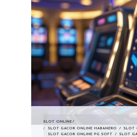
SLOT ONLINE
SLOT GACOR ONLINE HABANERO
/
SLOT 
SLOT GACOR ONLINE PG SOFT
/
SLOT G