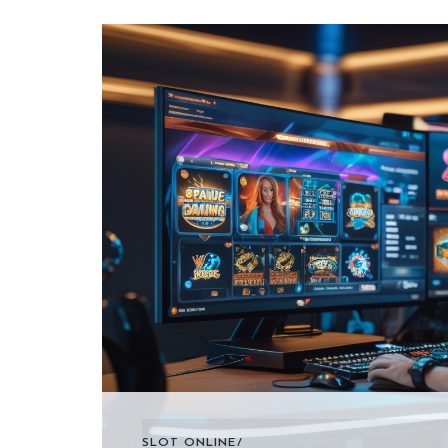
SLOT ONLINE