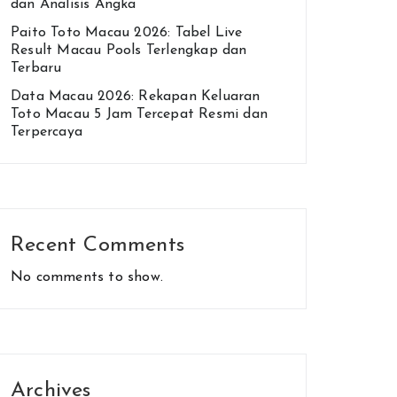
dan Analisis Angka
Paito Toto Macau 2026: Tabel Live
Result Macau Pools Terlengkap dan
Terbaru
Data Macau 2026: Rekapan Keluaran
Toto Macau 5 Jam Tercepat Resmi dan
Terpercaya
Recent Comments
No comments to show.
Archives