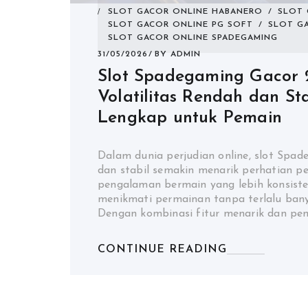
SLOT GACOR ONLINE HABANERO
/
SLOT 
SLOT GACOR ONLINE PG SOFT
/
SLOT G
SLOT GACOR ONLINE SPADEGAMING
31/05/2026
BY
ADMIN
Slot Spadegaming Gacor
Volatilitas Rendah dan St
Lengkap untuk Pemain
Dalam dunia perjudian online, slot Spad
dan stabil semakin menarik perhatian p
pengalaman bermain yang lebih konsist
menikmati permainan tanpa terlalu banya
Dengan kombinasi fitur menarik dan p
CONTINUE READING