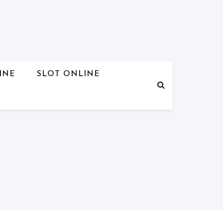
INE
SLOT ONLINE