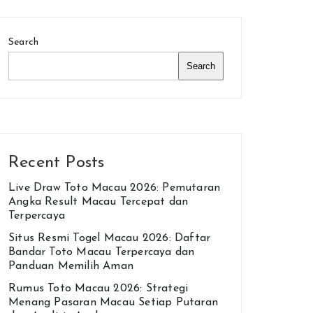
Search
Search
Recent Posts
Live Draw Toto Macau 2026: Pemutaran
Angka Result Macau Tercepat dan
Terpercaya
Situs Resmi Togel Macau 2026: Daftar
Bandar Toto Macau Terpercaya dan
Panduan Memilih Aman
Rumus Toto Macau 2026: Strategi
Menang Pasaran Macau Setiap Putaran