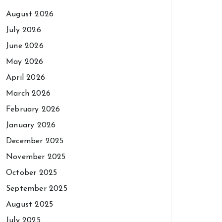
August 2026
July 2026
June 2026
May 2026
April 2026
March 2026
February 2026
January 2026
December 2025
November 2025
October 2025
September 2025
August 2025
July 2025