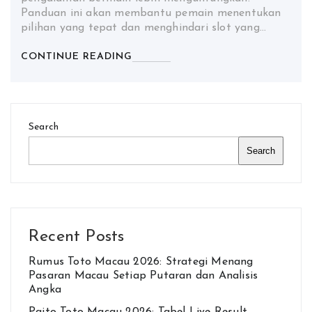
Panduan ini akan membantu pemain menentukan
pilihan yang tepat dan menghindari slot yang…
CONTINUE READING
Search
Search
Recent Posts
Rumus Toto Macau 2026: Strategi Menang
Pasaran Macau Setiap Putaran dan Analisis
Angka
Paito Toto Macau 2026: Tabel Live Result