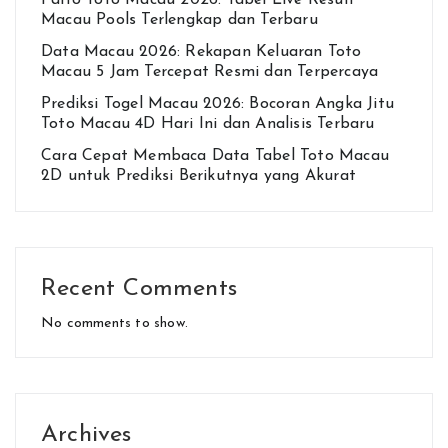
Macau Pools Terlengkap dan Terbaru
Data Macau 2026: Rekapan Keluaran Toto
Macau 5 Jam Tercepat Resmi dan Terpercaya
Prediksi Togel Macau 2026: Bocoran Angka Jitu
Toto Macau 4D Hari Ini dan Analisis Terbaru
Cara Cepat Membaca Data Tabel Toto Macau
2D untuk Prediksi Berikutnya yang Akurat
Recent Comments
No comments to show.
Archives