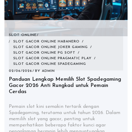
SLOT ONLINE
SLOT GACOR ONLINE HABANERO
/
SLOT GACOR ONLINE JOKER GAMING
/
SLOT GACOR ONLINE PG SOFT
/
SLOT GACOR ONLINE PRAGMATIC PLAY
/
SLOT GACOR ONLINE SPADEGAMING
02/06/2026
BY
ADMIN
Panduan Lengkap Memilih Slot Spadegaming
Gacor 2026 Anti Rungkad untuk Pemain
Cerdas
Pemain slot kini semakin tertarik dengan
Spadegaming, terutama untuk tahun 2026. Dalam
memilih slot yang gacor, penting untuk
memperhatikan beberapa faktor kunci agar
pengalaman bermain lebih menguntungkan.