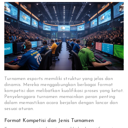
Turnamen esports memiliki struktur yang jelas dan
dinamis. Mereka menggabungkan berbagai format
kompetisi dan melibatkan kualifikasi proses yang ketat.
Penyelenggara turnamen memainkan peran penting
dalam memastikan acara berjalan dengan lancar dan
sesuai aturan.
Format Kompetisi dan Jenis Turnamen