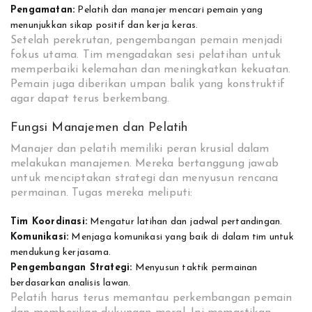
Pengamatan:
Pelatih dan manajer mencari pemain yang
menunjukkan sikap positif dan kerja keras.
Setelah perekrutan, pengembangan pemain menjadi
fokus utama. Tim mengadakan sesi pelatihan untuk
memperbaiki kelemahan dan meningkatkan kekuatan.
Pemain juga diberikan umpan balik yang konstruktif
agar dapat terus berkembang.
Fungsi Manajemen dan Pelatih
Manajer dan pelatih memiliki peran krusial dalam
melakukan manajemen. Mereka bertanggung jawab
untuk menciptakan strategi dan menyusun rencana
permainan. Tugas mereka meliputi:
Tim Koordinasi:
Mengatur latihan dan jadwal pertandingan.
Komunikasi:
Menjaga komunikasi yang baik di dalam tim untuk
mendukung kerjasama.
Pengembangan Strategi:
Menyusun taktik permainan
berdasarkan analisis lawan.
Pelatih harus terus memantau perkembangan pemain