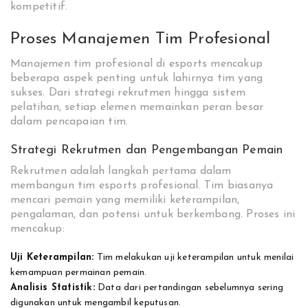
kompetitif.
Proses Manajemen Tim Profesional
Manajemen tim profesional di esports mencakup
beberapa aspek penting untuk lahirnya tim yang
sukses. Dari strategi rekrutmen hingga sistem
pelatihan, setiap elemen memainkan peran besar
dalam pencapaian tim.
Strategi Rekrutmen dan Pengembangan Pemain
Rekrutmen adalah langkah pertama dalam
membangun tim esports profesional. Tim biasanya
mencari pemain yang memiliki keterampilan,
pengalaman, dan potensi untuk berkembang. Proses ini
mencakup:
Uji Keterampilan:
Tim melakukan uji keterampilan untuk menilai
kemampuan permainan pemain.
Analisis Statistik:
Data dari pertandingan sebelumnya sering
digunakan untuk mengambil keputusan.