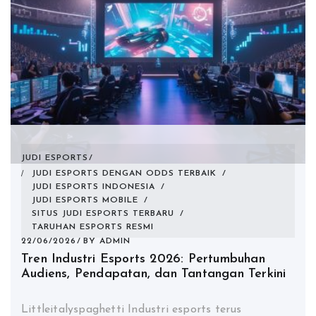
JUDI ESPORTS
JUDI ESPORTS DENGAN ODDS TERBAIK
/
JUDI ESPORTS INDONESIA
/
JUDI ESPORTS MOBILE
/
SITUS JUDI ESPORTS TERBARU
/
TARUHAN ESPORTS RESMI
22/06/2026
BY
ADMIN
Tren Industri Esports 2026: Pertumbuhan
Audiens, Pendapatan, dan Tantangan Terkini
Littleitalyspaghetti Industri esports terus