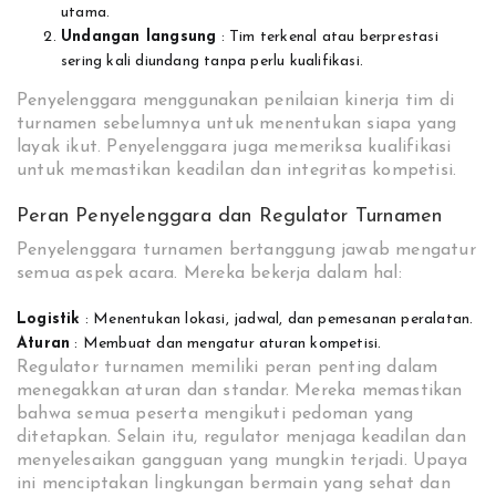
utama.
Undangan langsung
: Tim terkenal atau berprestasi
sering kali diundang tanpa perlu kualifikasi.
Penyelenggara menggunakan penilaian kinerja tim di
turnamen sebelumnya untuk menentukan siapa yang
layak ikut. Penyelenggara juga memeriksa kualifikasi
untuk memastikan keadilan dan integritas kompetisi.
Peran Penyelenggara dan Regulator Turnamen
Penyelenggara turnamen bertanggung jawab mengatur
semua aspek acara. Mereka bekerja dalam hal:
Logistik
: Menentukan lokasi, jadwal, dan pemesanan peralatan.
Aturan
: Membuat dan mengatur aturan kompetisi.
Regulator turnamen memiliki peran penting dalam
menegakkan aturan dan standar. Mereka memastikan
bahwa semua peserta mengikuti pedoman yang
ditetapkan. Selain itu, regulator menjaga keadilan dan
menyelesaikan gangguan yang mungkin terjadi. Upaya
ini menciptakan lingkungan bermain yang sehat dan