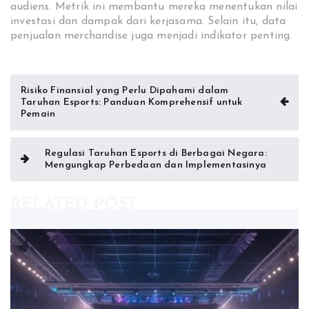
audiens. Metrik ini membantu mereka menentukan nilai
investasi dan dampak dari kerjasama. Selain itu, data
penjualan merchandise juga menjadi indikator penting.
Post
Risiko Finansial yang Perlu Dipahami dalam
Taruhan Esports: Panduan Komprehensif untuk
navigation
Pemain
Regulasi Taruhan Esports di Berbagai Negara:
Mengungkap Perbedaan dan Implementasinya
RELATED POST