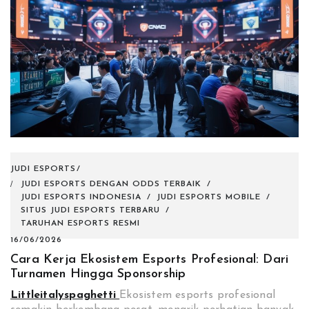
JUDI ESPORTS
JUDI ESPORTS DENGAN ODDS TERBAIK
/
JUDI ESPORTS INDONESIA
/
JUDI ESPORTS MOBILE
/
SITUS JUDI ESPORTS TERBARU
/
TARUHAN ESPORTS RESMI
16/06/2026
Cara Kerja Ekosistem Esports Profesional: Dari
Turnamen Hingga Sponsorship
Littleitalyspaghetti
Ekosistem esports profesional