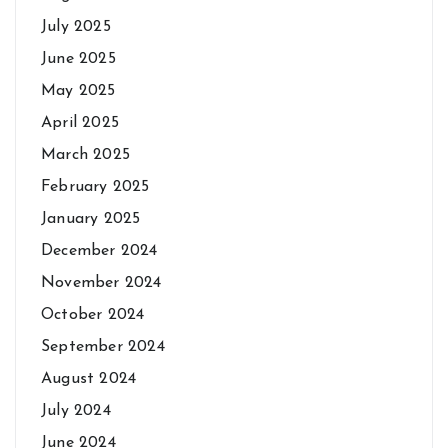
July 2025
June 2025
May 2025
April 2025
March 2025
February 2025
January 2025
December 2024
November 2024
October 2024
September 2024
August 2024
July 2024
June 2024