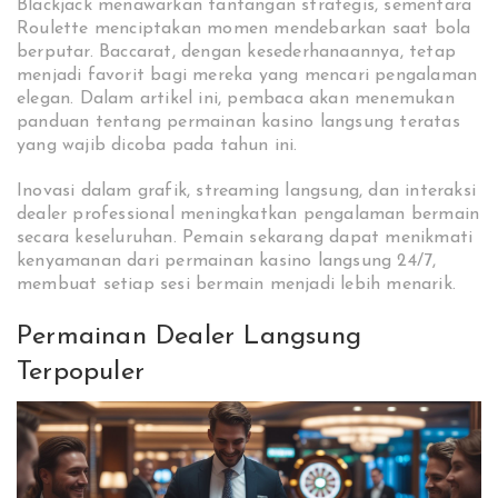
Blackjack menawarkan tantangan strategis, sementara
Roulette menciptakan momen mendebarkan saat bola
berputar. Baccarat, dengan kesederhanaannya, tetap
menjadi favorit bagi mereka yang mencari pengalaman
elegan. Dalam artikel ini, pembaca akan menemukan
panduan tentang permainan kasino langsung teratas
yang wajib dicoba pada tahun ini.
Inovasi dalam grafik, streaming langsung, dan interaksi
dealer professional meningkatkan pengalaman bermain
secara keseluruhan. Pemain sekarang dapat menikmati
kenyamanan dari permainan kasino langsung 24/7,
membuat setiap sesi bermain menjadi lebih menarik.
Permainan Dealer Langsung
Terpopuler