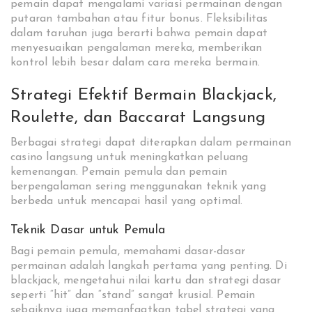
pemain dapat mengalami variasi permainan dengan
putaran tambahan atau fitur bonus. Fleksibilitas
dalam taruhan juga berarti bahwa pemain dapat
menyesuaikan pengalaman mereka, memberikan
kontrol lebih besar dalam cara mereka bermain.
Strategi Efektif Bermain Blackjack,
Roulette, dan Baccarat Langsung
Berbagai strategi dapat diterapkan dalam permainan
casino langsung untuk meningkatkan peluang
kemenangan. Pemain pemula dan pemain
berpengalaman sering menggunakan teknik yang
berbeda untuk mencapai hasil yang optimal.
Teknik Dasar untuk Pemula
Bagi pemain pemula, memahami dasar-dasar
permainan adalah langkah pertama yang penting. Di
blackjack, mengetahui nilai kartu dan strategi dasar
seperti “hit” dan “stand” sangat krusial. Pemain
sebaiknya juga memanfaatkan tabel strategi yang