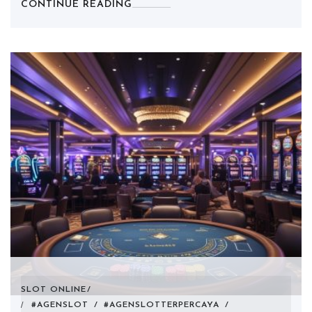
CONTINUE READING
SLOT ONLINE
#AGENSLOT
/
#AGENSLOTTERPERCAYA
/