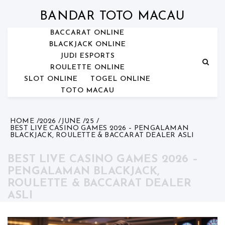
Skip
to
BANDAR TOTO MACAU
content
BACCARAT ONLINE
BLACKJACK ONLINE
JUDI ESPORTS
ROULETTE ONLINE
SLOT ONLINE
TOGEL ONLINE
TOTO MACAU
HOME
2026
JUNE
25
BEST LIVE CASINO GAMES 2026 – PENGALAMAN
BLACKJACK, ROULETTE & BACCARAT DEALER ASLI
BEST LIVE CASINO GAMES 2026 –
PENGALAMAN BLACKJACK,
ROULETTE & BACCARAT DEALER
ASLI