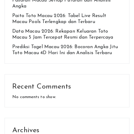
Pasaran Macau Setiap Putaran dan Analisis
Angka
Paito Toto Macau 2026: Tabel Live Result
Macau Pools Terlengkap dan Terbaru
Data Macau 2026: Rekapan Keluaran Toto
Macau 5 Jam Tercepat Resmi dan Terpercaya
Prediksi Togel Macau 2026: Bocoran Angka Jitu
Toto Macau 4D Hari Ini dan Analisis Terbaru
Recent Comments
No comments to show.
Archives