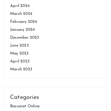
April 2024
March 2024
February 2024
January 2024
December 2023
June 2023
May 2023
April 2023
March 2023
Categories
Baccarat Online