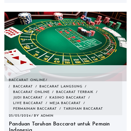
BACCARAT ONLINE
BACCARAT
/
BACCARAT LANGSUNG
/
BACCARAT ONLINE
/
BACCARAT TERBAIK
/
JUDI BACCARAT
/
KASINO BACCARAT
/
LIVE BACCARAT
/
MEJA BACCARAT
/
PERMAINAN BACCARAT
/
TARUHAN BACCARAT
25/05/2024
BY
ADMIN
Panduan Taruhan Baccarat untuk Pemain
Indonesia