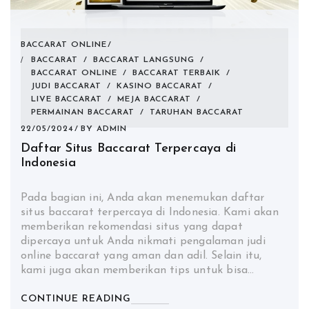
BACCARAT ONLINE
BACCARAT
/
BACCARAT LANGSUNG
/
BACCARAT ONLINE
/
BACCARAT TERBAIK
/
JUDI BACCARAT
/
KASINO BACCARAT
/
LIVE BACCARAT
/
MEJA BACCARAT
/
PERMAINAN BACCARAT
/
TARUHAN BACCARAT
22/05/2024
BY
ADMIN
Daftar Situs Baccarat Terpercaya di
Indonesia
Pada bagian ini, Anda akan menemukan daftar
situs baccarat terpercaya di Indonesia. Kami akan
memberikan rekomendasi situs yang dapat
dipercaya untuk Anda nikmati pengalaman judi
online baccarat yang aman dan adil. Selain itu,
kami juga akan memberikan tips untuk bisa…
CONTINUE READING