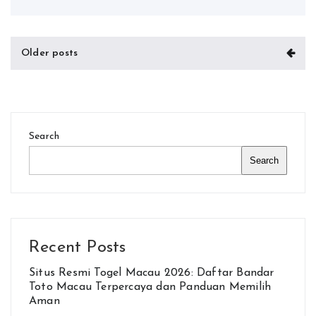
Posts
Older posts
navigation
Search
Search
Recent Posts
Situs Resmi Togel Macau 2026: Daftar Bandar
Toto Macau Terpercaya dan Panduan Memilih
Aman