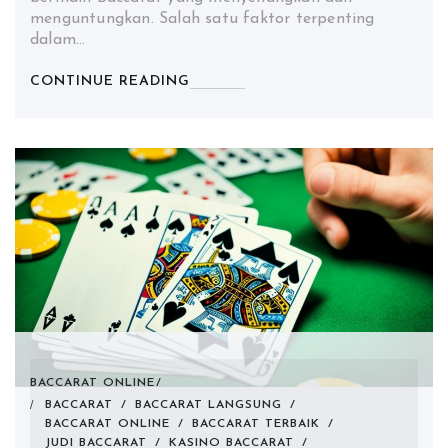
menguntungkan. Salah satu faktor terpenting
dalam…
CONTINUE READING
BACCARAT ONLINE
BACCARAT
/
BACCARAT LANGSUNG
/
BACCARAT ONLINE
/
BACCARAT TERBAIK
/
JUDI BACCARAT
/
KASINO BACCARAT
/