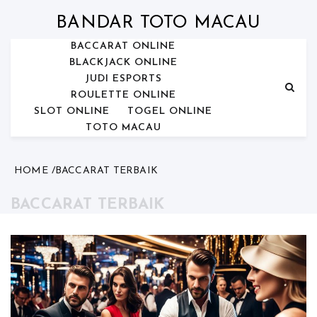
Skip
to
BANDAR TOTO MACAU
content
BACCARAT ONLINE
BLACKJACK ONLINE
JUDI ESPORTS
ROULETTE ONLINE
SLOT ONLINE
TOGEL ONLINE
TOTO MACAU
HOME
BACCARAT TERBAIK
BACCARAT TERBAIK