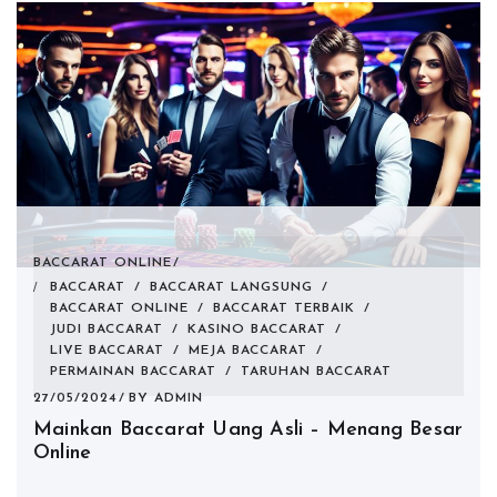
BACCARAT ONLINE
BACCARAT
/
BACCARAT LANGSUNG
/
BACCARAT ONLINE
/
BACCARAT TERBAIK
/
JUDI BACCARAT
/
KASINO BACCARAT
/
LIVE BACCARAT
/
MEJA BACCARAT
/
PERMAINAN BACCARAT
/
TARUHAN BACCARAT
27/05/2024
BY
ADMIN
Mainkan Baccarat Uang Asli – Menang Besar
Online