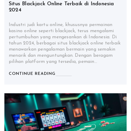
Situs Blackjack Online Terbaik di Indonesia
2024
Industri judi kartu online, khususnya permainan
kasino online seperti blackjack, terus mengalami
pertumbuhan yang mengesankan di Indonesia. Di
tahun 2024, berbagai situs blackjack online terbaik
menawarkan pengalaman bermain yang semakin
menarik dan menguntungkan. Dengan beragam
pilihan platform yang tersedia, pemain…
CONTINUE READING