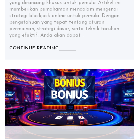
yang dirancang khusus untuk pemula. Artikel ini
memberikan pemahaman mendalam mengenai
strategi blackjack online untuk pemula. Dengan
pengetahuan yang tepat tentang aturan
permainan, strategi dasar, serta teknik taruhan
yang efektif, Anda akan dapat…
CONTINUE READING