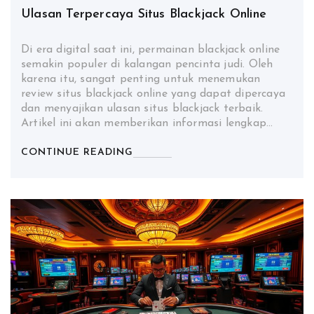
Ulasan Terpercaya Situs Blackjack Online
Di era digital saat ini, permainan blackjack online
semakin populer di kalangan pencinta judi. Oleh
karena itu, sangat penting untuk menemukan
review situs blackjack online yang dapat dipercaya
dan menyajikan ulasan situs blackjack terbaik.
Artikel ini akan memberikan informasi lengkap…
CONTINUE READING