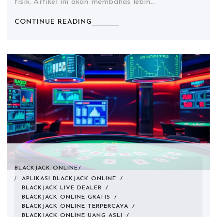
fisik. Artikel ini akan membahas lebih…
CONTINUE READING
BLACKJACK ONLINE
APLIKASI BLACKJACK ONLINE
/
BLACKJACK LIVE DEALER
/
BLACKJACK ONLINE GRATIS
/
BLACKJACK ONLINE TERPERCAYA
/
BLACKJACK ONLINE UANG ASLI
/