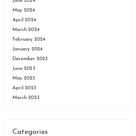
June 2024
May 2024
April 2024
March 2024
February 2024
January 2024
December 2023
June 2023
May 2023
April 2023
March 2023
Categories