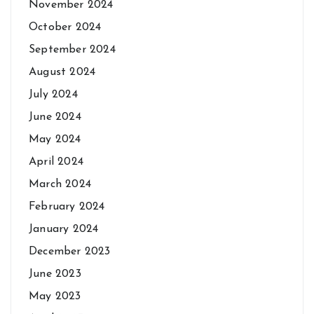
November 2024
October 2024
September 2024
August 2024
July 2024
June 2024
May 2024
April 2024
March 2024
February 2024
January 2024
December 2023
June 2023
May 2023