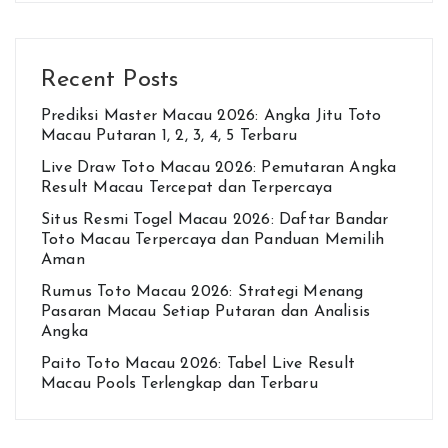
Recent Posts
Prediksi Master Macau 2026: Angka Jitu Toto
Macau Putaran 1, 2, 3, 4, 5 Terbaru
Live Draw Toto Macau 2026: Pemutaran Angka
Result Macau Tercepat dan Terpercaya
Situs Resmi Togel Macau 2026: Daftar Bandar
Toto Macau Terpercaya dan Panduan Memilih
Aman
Rumus Toto Macau 2026: Strategi Menang
Pasaran Macau Setiap Putaran dan Analisis
Angka
Paito Toto Macau 2026: Tabel Live Result
Macau Pools Terlengkap dan Terbaru