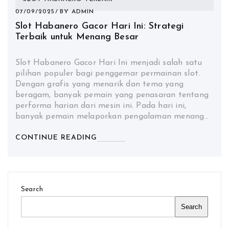
07/09/2025
BY
ADMIN
Slot Habanero Gacor Hari Ini: Strategi
Terbaik untuk Menang Besar
Slot Habanero Gacor Hari Ini menjadi salah satu
pilihan populer bagi penggemar permainan slot.
Dengan grafis yang menarik dan tema yang
beragam, banyak pemain yang penasaran tentang
performa harian dari mesin ini. Pada hari ini,
banyak pemain melaporkan pengalaman menang…
CONTINUE READING
Search
Search