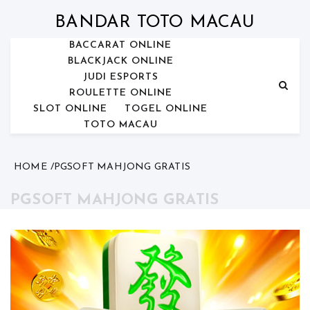
Skip
to
BANDAR TOTO MACAU
content
BACCARAT ONLINE
BLACKJACK ONLINE
JUDI ESPORTS
ROULETTE ONLINE
SLOT ONLINE
TOGEL ONLINE
TOTO MACAU
HOME
PGSOFT MAHJONG GRATIS
PGSOFT MAHJONG GRATIS