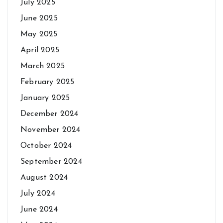
July 2025
June 2025
May 2025
April 2025
March 2025
February 2025
January 2025
December 2024
November 2024
October 2024
September 2024
August 2024
July 2024
June 2024