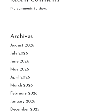
No comments to show.
Archives
August 2026
July 2026
June 2026
May 2026
April 2026
March 2026
February 2026
January 2026
December 2025