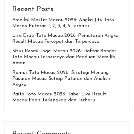
Recent Posts
Prediksi Master Macau 2026: Angka Jitu Toto
Macau Putaran 1, 2, 3, 4, 5 Terbaru
Live Draw Toto Macau 2026: Pemutaran Angka
Result Macau Tercepat dan Terpercaya
Situs Resmi Togel Macau 2026: Daftar Bandar
Toto Macau Terpercaya dan Panduan Memilih
Aman
Rumus Toto Macau 2026: Strategi Menang
Pasaran Macau Setiap Putaran dan Analisis
Angka
Paito Toto Macau 2026: Tabel Live Result
Macau Pools Terlengkap dan Terbaru
Recent Comments