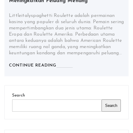
Meningkatkan Peluang Menang
Littleitalyspaghetti Roulette adalah permainan
kasino yang populer di seluruh dunia. Pemain sering
mempertimbangkan dua jenis utama: Roulette
Eropa dan Roulette Amerika. Perbedaan utama
antara keduanya adalah bahwa American Roulette
memiliki ruang nol ganda, yang meningkatkan
keuntungan kandang dan mempengaruhi peluang…
CONTINUE READING
Search
Search