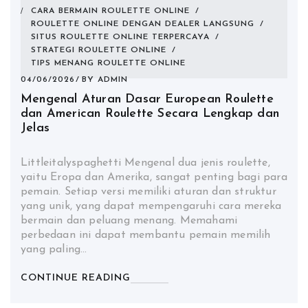
CARA BERMAIN ROULETTE ONLINE
/
ROULETTE ONLINE DENGAN DEALER LANGSUNG
/
SITUS ROULETTE ONLINE TERPERCAYA
/
STRATEGI ROULETTE ONLINE
/
TIPS MENANG ROULETTE ONLINE
04/06/2026
BY
ADMIN
Mengenal Aturan Dasar European Roulette
dan American Roulette Secara Lengkap dan
Jelas
Littleitalyspaghetti Mengenal dua jenis roulette,
yaitu Eropa dan Amerika, sangat penting bagi para
pemain. Setiap versi memiliki aturan dan struktur
yang unik, yang dapat mempengaruhi cara mereka
bermain dan peluang menang. Memahami
perbedaan ini dapat membantu pemain memilih
yang paling…
CONTINUE READING