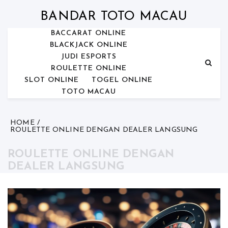
Skip
to
BANDAR TOTO MACAU
content
BACCARAT ONLINE
BLACKJACK ONLINE
JUDI ESPORTS
ROULETTE ONLINE
SLOT ONLINE
TOGEL ONLINE
TOTO MACAU
HOME
ROULETTE ONLINE DENGAN DEALER LANGSUNG
ROULETTE ONLINE DENGAN
DEALER LANGSUNG