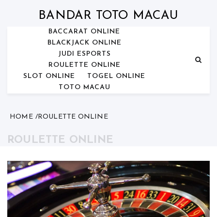
Skip
to
BANDAR TOTO MACAU
content
BACCARAT ONLINE
BLACKJACK ONLINE
JUDI ESPORTS
ROULETTE ONLINE
SLOT ONLINE
TOGEL ONLINE
TOTO MACAU
HOME
ROULETTE ONLINE
ROULETTE ONLINE