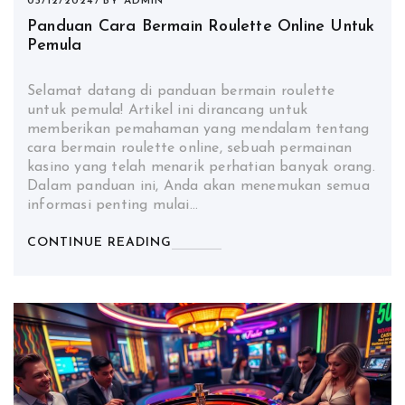
03/12/2024
BY
ADMIN
Panduan Cara Bermain Roulette Online Untuk
Pemula
Selamat datang di panduan bermain roulette
untuk pemula! Artikel ini dirancang untuk
memberikan pemahaman yang mendalam tentang
cara bermain roulette online, sebuah permainan
kasino yang telah menarik perhatian banyak orang.
Dalam panduan ini, Anda akan menemukan semua
informasi penting mulai…
CONTINUE READING