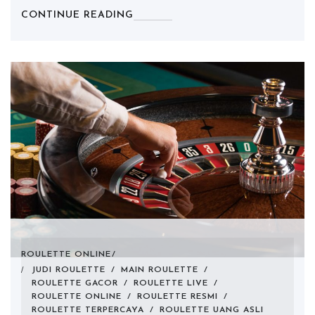
CONTINUE READING
ROULETTE ONLINE
JUDI ROULETTE
/
MAIN ROULETTE
/
ROULETTE GACOR
/
ROULETTE LIVE
/
ROULETTE ONLINE
/
ROULETTE RESMI
/
ROULETTE TERPERCAYA
/
ROULETTE UANG ASLI