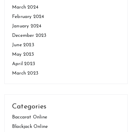
March 2024
February 2024
January 2024
December 2023
June 2023
May 2023
April 2023
March 2023
Categories
Baccarat Online
Blackjack Online