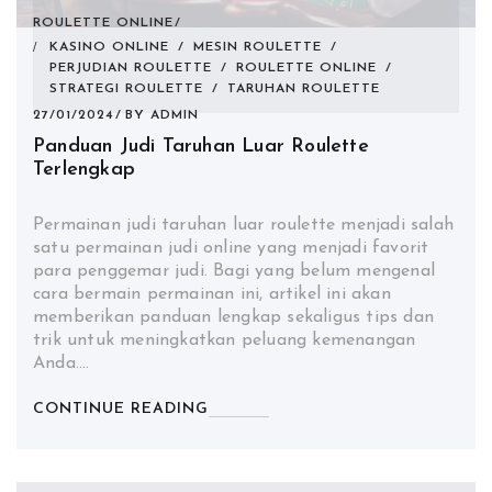
ROULETTE ONLINE
KASINO ONLINE
/
MESIN ROULETTE
/
PERJUDIAN ROULETTE
/
ROULETTE ONLINE
/
STRATEGI ROULETTE
/
TARUHAN ROULETTE
27/01/2024
BY
ADMIN
Panduan Judi Taruhan Luar Roulette
Terlengkap
Permainan judi taruhan luar roulette menjadi salah
satu permainan judi online yang menjadi favorit
para penggemar judi. Bagi yang belum mengenal
cara bermain permainan ini, artikel ini akan
memberikan panduan lengkap sekaligus tips dan
trik untuk meningkatkan peluang kemenangan
Anda.…
CONTINUE READING