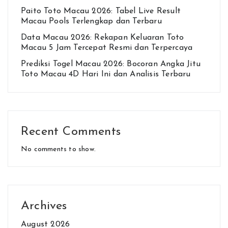
Paito Toto Macau 2026: Tabel Live Result
Macau Pools Terlengkap dan Terbaru
Data Macau 2026: Rekapan Keluaran Toto
Macau 5 Jam Tercepat Resmi dan Terpercaya
Prediksi Togel Macau 2026: Bocoran Angka Jitu
Toto Macau 4D Hari Ini dan Analisis Terbaru
Recent Comments
No comments to show.
Archives
August 2026