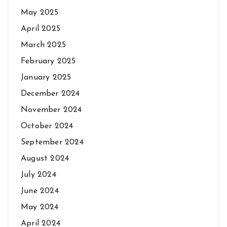
May 2025
April 2025
March 2025
February 2025
January 2025
December 2024
November 2024
October 2024
September 2024
August 2024
July 2024
June 2024
May 2024
April 2024