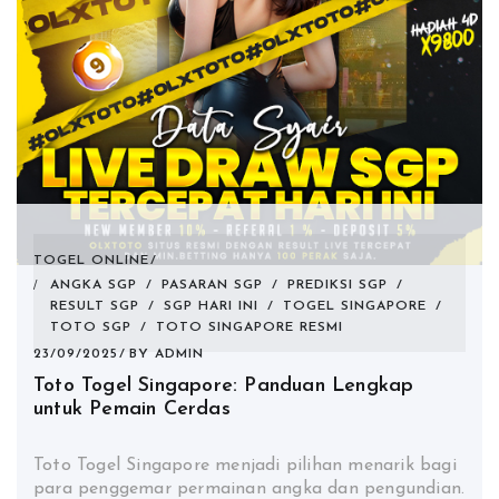
TOGEL ONLINE
ANGKA SGP
/
PASARAN SGP
/
PREDIKSI SGP
/
RESULT SGP
/
SGP HARI INI
/
TOGEL SINGAPORE
/
TOTO SGP
/
TOTO SINGAPORE RESMI
23/09/2025
BY
ADMIN
Toto Togel Singapore: Panduan Lengkap
untuk Pemain Cerdas
Toto Togel Singapore menjadi pilihan menarik bagi
para penggemar permainan angka dan pengundian.