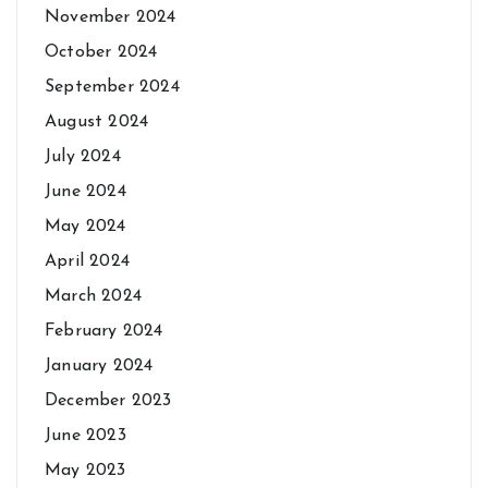
November 2024
October 2024
September 2024
August 2024
July 2024
June 2024
May 2024
April 2024
March 2024
February 2024
January 2024
December 2023
June 2023
May 2023