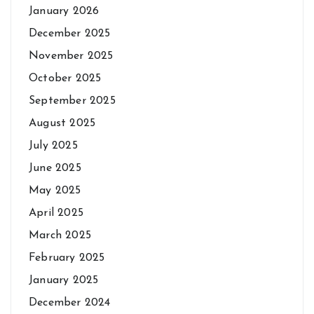
January 2026
December 2025
November 2025
October 2025
September 2025
August 2025
July 2025
June 2025
May 2025
April 2025
March 2025
February 2025
January 2025
December 2024