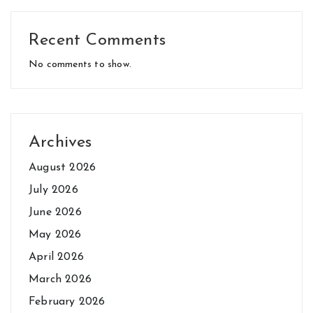
Recent Comments
No comments to show.
Archives
August 2026
July 2026
June 2026
May 2026
April 2026
March 2026
February 2026