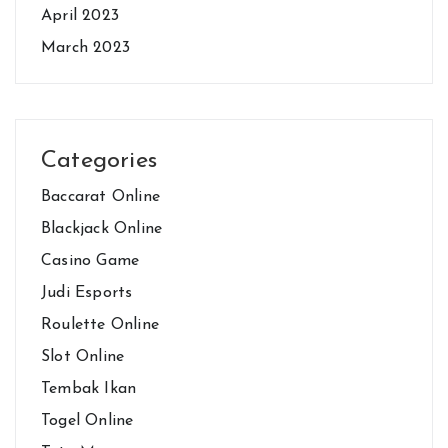
April 2023
March 2023
Categories
Baccarat Online
Blackjack Online
Casino Game
Judi Esports
Roulette Online
Slot Online
Tembak Ikan
Togel Online