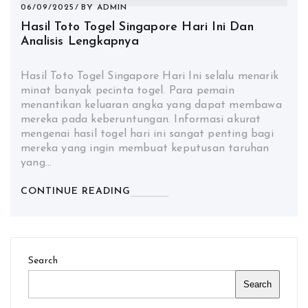
06/09/2025
BY
ADMIN
Hasil Toto Togel Singapore Hari Ini Dan
Analisis Lengkapnya
Hasil Toto Togel Singapore Hari Ini selalu menarik
minat banyak pecinta togel. Para pemain
menantikan keluaran angka yang dapat membawa
mereka pada keberuntungan. Informasi akurat
mengenai hasil togel hari ini sangat penting bagi
mereka yang ingin membuat keputusan taruhan
yang…
CONTINUE READING
Search
Search