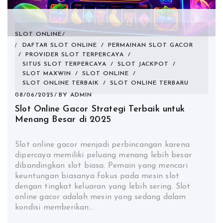
SLOT ONLINE
DAFTAR SLOT ONLINE
/
PERMAINAN SLOT GACOR
/
PROVIDER SLOT TERPERCAYA
/
SITUS SLOT TERPERCAYA
/
SLOT JACKPOT
/
SLOT MAXWIN
/
SLOT ONLINE
/
SLOT ONLINE TERBAIK
/
SLOT ONLINE TERBARU
08/06/2025
BY
ADMIN
Slot Online Gacor Strategi Terbaik untuk
Menang Besar di 2025
Slot online gacor menjadi perbincangan karena
dipercaya memiliki peluang menang lebih besar
dibandingkan slot biasa. Pemain yang mencari
keuntungan biasanya fokus pada mesin slot
dengan tingkat keluaran yang lebih sering. Slot
online gacor adalah mesin yang sedang dalam
kondisi memberikan…