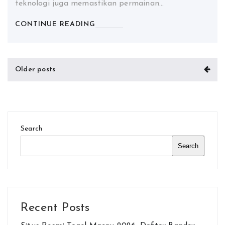
teknologi juga memastikan permainan…
CONTINUE READING
Posts
Older posts
navigation
Search
Search
Recent Posts