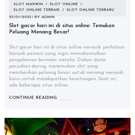
SLOT MAXWIN
/
SLOT ONLINE
/
SLOT ONLINE TERBAIK
/
SLOT ONLINE TERBARU
25/07/2025
BY
ADMIN
Slot gacor hari ini di situs online: Temukan
Peluang Menang Besar!
Slot gacor hari ini di situs online menarik perhatian
banyak pemain yang ingin memaksimalkan
pengalaman bermain mereka. Dalam dunia
perjudian daring, menemukan slot yang
memberikan peluang besar untuk menang menjadi
kunci untuk mendapatkan keuntungan. Saat ini,
ada beberapa situs online…
CONTINUE READING