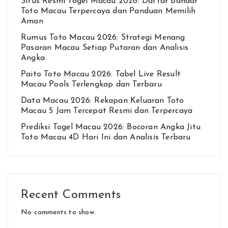
Situs Resmi Togel Macau 2026: Daftar Bandar
Toto Macau Terpercaya dan Panduan Memilih
Aman
Rumus Toto Macau 2026: Strategi Menang
Pasaran Macau Setiap Putaran dan Analisis
Angka
Paito Toto Macau 2026: Tabel Live Result
Macau Pools Terlengkap dan Terbaru
Data Macau 2026: Rekapan Keluaran Toto
Macau 5 Jam Tercepat Resmi dan Terpercaya
Prediksi Togel Macau 2026: Bocoran Angka Jitu
Toto Macau 4D Hari Ini dan Analisis Terbaru
Recent Comments
No comments to show.