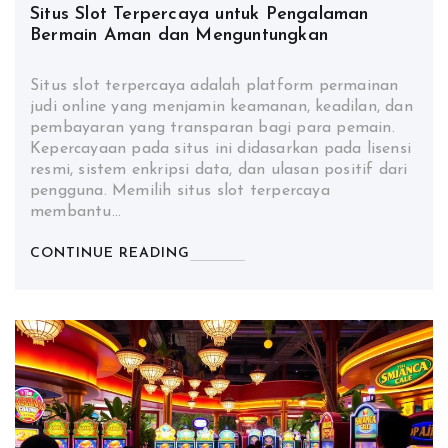
Situs Slot Terpercaya untuk Pengalaman
Bermain Aman dan Menguntungkan
Situs slot terpercaya adalah platform permainan
judi online yang menjamin keamanan, keadilan, dan
pembayaran yang transparan bagi para pemain.
Kepercayaan pada situs ini didasarkan pada lisensi
resmi, sistem enkripsi data, dan ulasan positif dari
pengguna. Memilih situs slot terpercaya
membantu…
CONTINUE READING