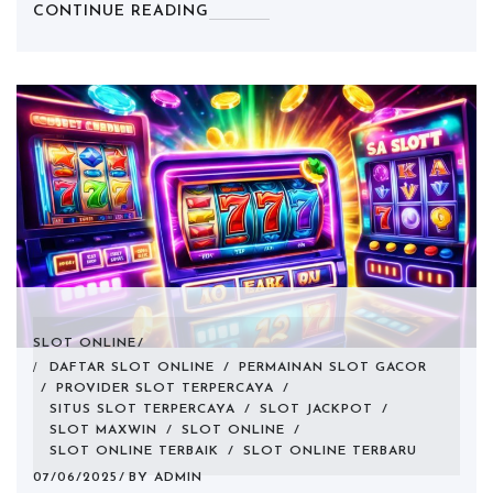
CONTINUE READING
SLOT ONLINE
DAFTAR SLOT ONLINE
/
PERMAINAN SLOT GACOR
/
PROVIDER SLOT TERPERCAYA
/
SITUS SLOT TERPERCAYA
/
SLOT JACKPOT
/
SLOT MAXWIN
/
SLOT ONLINE
/
SLOT ONLINE TERBAIK
/
SLOT ONLINE TERBARU
07/06/2025
BY
ADMIN