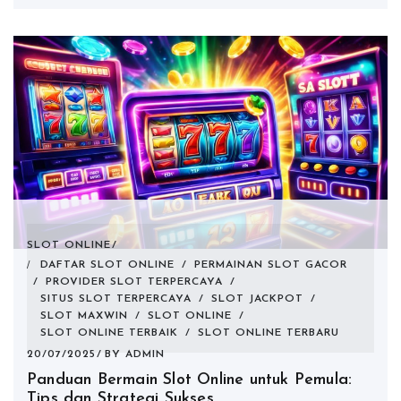
SLOT ONLINE
DAFTAR SLOT ONLINE
/
PERMAINAN SLOT GACOR
/
PROVIDER SLOT TERPERCAYA
/
SITUS SLOT TERPERCAYA
/
SLOT JACKPOT
/
SLOT MAXWIN
/
SLOT ONLINE
/
SLOT ONLINE TERBAIK
/
SLOT ONLINE TERBARU
20/07/2025
BY
ADMIN
Panduan Bermain Slot Online untuk Pemula:
Tips dan Strategi Sukses