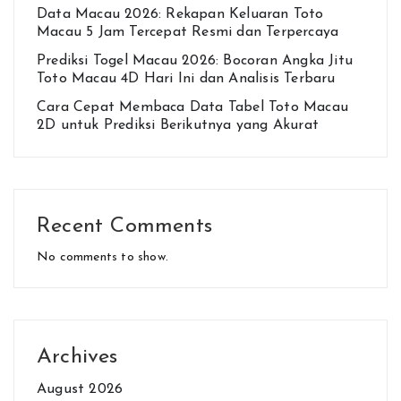
Data Macau 2026: Rekapan Keluaran Toto
Macau 5 Jam Tercepat Resmi dan Terpercaya
Prediksi Togel Macau 2026: Bocoran Angka Jitu
Toto Macau 4D Hari Ini dan Analisis Terbaru
Cara Cepat Membaca Data Tabel Toto Macau
2D untuk Prediksi Berikutnya yang Akurat
Recent Comments
No comments to show.
Archives
August 2026