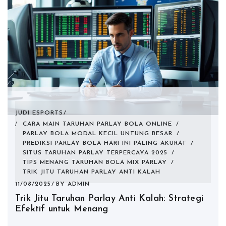
JUDI ESPORTS
CARA MAIN TARUHAN PARLAY BOLA ONLINE
/
PARLAY BOLA MODAL KECIL UNTUNG BESAR
/
PREDIKSI PARLAY BOLA HARI INI PALING AKURAT
/
SITUS TARUHAN PARLAY TERPERCAYA 2025
/
TIPS MENANG TARUHAN BOLA MIX PARLAY
/
TRIK JITU TARUHAN PARLAY ANTI KALAH
11/08/2025
BY
ADMIN
Trik Jitu Taruhan Parlay Anti Kalah: Strategi
Efektif untuk Menang