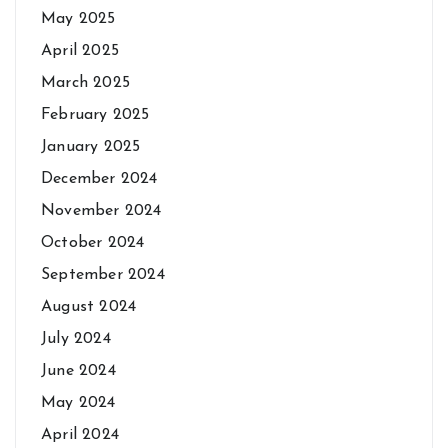
May 2025
April 2025
March 2025
February 2025
January 2025
December 2024
November 2024
October 2024
September 2024
August 2024
July 2024
June 2024
May 2024
April 2024