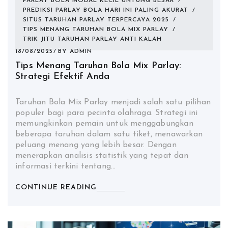
PARLAY BOLA MODAL KECIL UNTUNG BESAR
/
PREDIKSI PARLAY BOLA HARI INI PALING AKURAT
/
SITUS TARUHAN PARLAY TERPERCAYA 2025
/
TIPS MENANG TARUHAN BOLA MIX PARLAY
/
TRIK JITU TARUHAN PARLAY ANTI KALAH
18/08/2025
BY
ADMIN
Tips Menang Taruhan Bola Mix Parlay:
Strategi Efektif Anda
Taruhan Bola Mix Parlay menjadi salah satu pilihan
populer bagi para pecinta olahraga. Strategi ini
memungkinkan pemain untuk menggabungkan
beberapa taruhan dalam satu tiket, menawarkan
peluang menang yang lebih besar. Dengan
menerapkan analisis statistik yang tepat dan
informasi terkini tentang…
CONTINUE READING