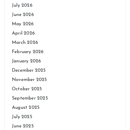
July 2026
June 2026
May 2026
April 2026
March 2026
February 2026
January 2026
December 2025
November 2025
October 2025
September 2025
August 2025
July 2025
June 2025