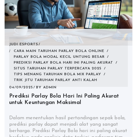
JUDI ESPORTS
CARA MAIN TARUHAN PARLAY BOLA ONLINE
/
PARLAY BOLA MODAL KECIL UNTUNG BESAR
/
PREDIKSI PARLAY BOLA HARI INI PALING AKURAT
/
SITUS TARUHAN PARLAY TERPERCAYA 2025
/
TIPS MENANG TARUHAN BOLA MIX PARLAY
/
TRIK JITU TARUHAN PARLAY ANTI KALAH
04/09/2025
BY
ADMIN
Prediksi Parlay Bola Hari Ini Paling Akurat
untuk Keuntungan Maksimal
Dalam menentukan hasil pertandingan sepak bola,
prediksi parlay dapat menjadi alat yang sangat
berharga. Prediksi Parlay Bola hari ini paling akurat