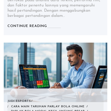
berfokus pada analisis data terkini, performa tim,
dan faktor penentu lainnya yang memengaruhi
hasil pertandingan. Dengan menggabungkan
berbagai pertandingan dalam…
CONTINUE READING
JUDI ESPORTS
CARA MAIN TARUHAN PARLAY BOLA ONLINE
/