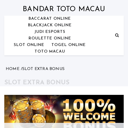
Skip
to
BANDAR TOTO MACAU
content
BACCARAT ONLINE
BLACKJACK ONLINE
JUDI ESPORTS
ROULETTE ONLINE
SLOT ONLINE
TOGEL ONLINE
TOTO MACAU
HOME
SLOT EXTRA BONUS
SLOT EXTRA BONUS