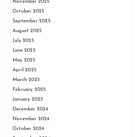
November 2025
October 2025
September 2025
August 2025
July 2025
June 2025
May 2025
April 2025
March 2025
February 2025
January 2025
December 2024
November 2024
October 2024