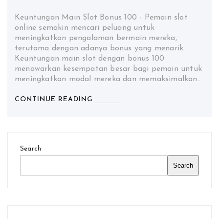
Keuntungan Main Slot Bonus 100 - Pemain slot
online semakin mencari peluang untuk
meningkatkan pengalaman bermain mereka,
terutama dengan adanya bonus yang menarik.
Keuntungan main slot dengan bonus 100
menawarkan kesempatan besar bagi pemain untuk
meningkatkan modal mereka dan memaksimalkan…
CONTINUE READING
Search
Search