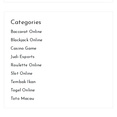
Categories
Baccarat Online
Blackjack Online
Casino Game
Judi Esports
Roulette Online
Slot Online
Tembak Ikan
Togel Online
Toto Macau