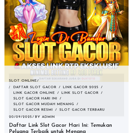
SLOT ONLINE
DAFTAR SLOT GACOR
/
LINK GACOR 2025
/
LINK GACOR ONLINE
/
LINK SLOT GACOR
/
SLOT GACOR HARI INI
/
SLOT GACOR MUDAH MENANG
/
SLOT GACOR RESMI
/
SLOT GACOR TERBARU
20/09/2025
BY
ADMIN
Daftar Link Slot Gacor Hari Ini: Temukan
Peluang Terbaik untuk Menang