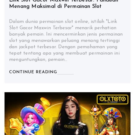
Link Slot Gacor Maxwin Terbesar: Panduan
Menang Maksimal di Permainan Slot
Dalam dunia permainan slot online, istilah "Link
Slot Gacor Maxwin Terbesar" menarik perhatian
banyak pemain. Ini mencerminkan jenis permainan
slot yang menawarkan peluang menang tertinggi
dan jackpot terbesar. Dengan pemahaman yang
tepat tentang apa yang membuat permainan ini
menguntungkan, pemain…
CONTINUE READING