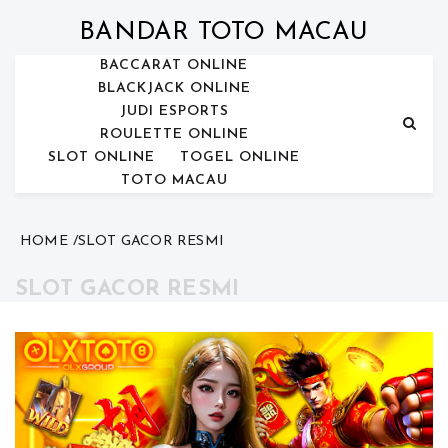
Skip
to
BANDAR TOTO MACAU
content
BACCARAT ONLINE
BLACKJACK ONLINE
JUDI ESPORTS
ROULETTE ONLINE
SLOT ONLINE
TOGEL ONLINE
TOTO MACAU
HOME
SLOT GACOR RESMI
SLOT GACOR RESMI