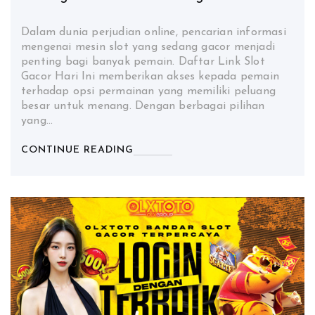
Dalam dunia perjudian online, pencarian informasi
mengenai mesin slot yang sedang gacor menjadi
penting bagi banyak pemain. Daftar Link Slot
Gacor Hari Ini memberikan akses kepada pemain
terhadap opsi permainan yang memiliki peluang
besar untuk menang. Dengan berbagai pilihan
yang…
CONTINUE READING