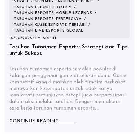
STRATEGI MENANG TARUHAN ESPORTS
/
TARUHAN ESPORTS DOTA 2
/
TARUHAN ESPORTS MOBILE LEGENDS
/
TARUHAN ESPORTS TERPERCAYA
/
TARUHAN GAME ESPORTS TERBAIK
/
TARUHAN LIVE ESPORTS GLOBAL
16/06/2025
BY
ADMIN
Taruhan Turnamen Esports: Strategi dan Tips
untuk Sukses
Taruhan turnamen esports semakin populer di
kalangan penggemar game di seluruh dunia. Game
kompetitif yang dimainkan oleh tim-tim berbakat
menawarkan kesempatan untuk tidak hanya
menikmati pertunjukan, tetapi juga berpartisipasi
dalam aksi melalui taruhan. Dengan memahami
cara kerja taruhan turnamen esports,…
CONTINUE READING