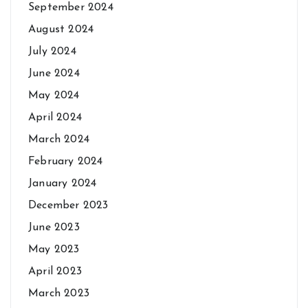
September 2024
August 2024
July 2024
June 2024
May 2024
April 2024
March 2024
February 2024
January 2024
December 2023
June 2023
May 2023
April 2023
March 2023