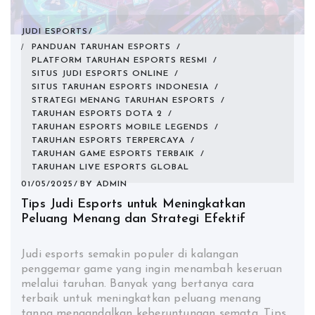
JUDI ESPORTS
PANDUAN TARUHAN ESPORTS
/
PLATFORM TARUHAN ESPORTS RESMI
/
SITUS JUDI ESPORTS ONLINE
/
SITUS TARUHAN ESPORTS INDONESIA
/
STRATEGI MENANG TARUHAN ESPORTS
/
TARUHAN ESPORTS DOTA 2
/
TARUHAN ESPORTS MOBILE LEGENDS
/
TARUHAN ESPORTS TERPERCAYA
/
TARUHAN GAME ESPORTS TERBAIK
/
TARUHAN LIVE ESPORTS GLOBAL
01/05/2025
BY
ADMIN
Tips Judi Esports untuk Meningkatkan
Peluang Menang dan Strategi Efektif
Judi esports semakin populer di kalangan
penggemar game yang ingin menambah keseruan
melalui taruhan. Banyak yang bertanya cara
terbaik untuk meningkatkan peluang menang
tanpa mengandalkan keberuntungan semata. Tips