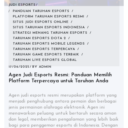
JUDI ESPORTS
PANDUAN TARUHAN ESPORTS
/
PLATFORM TARUHAN ESPORTS RESMI
/
SITUS JUDI ESPORTS ONLINE
/
SITUS TARUHAN ESPORTS INDONESIA
/
STRATEGI MENANG TARUHAN ESPORTS
/
TARUHAN ESPORTS DOTA 2
/
TARUHAN ESPORTS MOBILE LEGENDS
/
TARUHAN ESPORTS TERPERCAYA
/
TARUHAN GAME ESPORTS TERBAIK
/
TARUHAN LIVE ESPORTS GLOBAL
17/06/2025
BY
ADMIN
Agen Judi Esports Resmi: Panduan Memilih
Platform Terpercaya untuk Taruhan Anda
Agen judi esports resmi merupakan platform yang
menjadi penghubung antara pemain dan berbagai
jenis permainan olahraga elektronik. Agen ini
menawarkan peluang untuk bertaruh secara aman
dan legal, memberikan pengalaman yang lebih baik
bagi para penggemar esports di Indonesia. Dengan