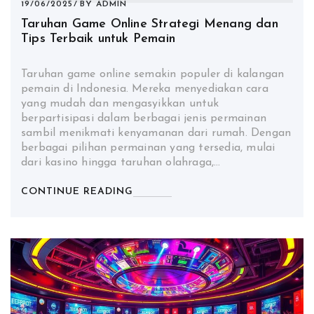
19/06/2025
BY
ADMIN
Taruhan Game Online Strategi Menang dan
Tips Terbaik untuk Pemain
Taruhan game online semakin populer di kalangan
pemain di Indonesia. Mereka menyediakan cara
yang mudah dan mengasyikkan untuk
berpartisipasi dalam berbagai jenis permainan
sambil menikmati kenyamanan dari rumah. Dengan
berbagai pilihan permainan yang tersedia, mulai
dari kasino hingga taruhan olahraga,…
CONTINUE READING