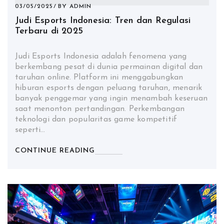
03/05/2025
BY
ADMIN
Judi Esports Indonesia: Tren dan Regulasi
Terbaru di 2025
Judi Esports Indonesia adalah fenomena yang
berkembang pesat di dunia permainan digital dan
taruhan online. Platform ini menggabungkan
hiburan esports dengan peluang taruhan, menarik
banyak penggemar yang ingin menambah keseruan
saat menonton pertandingan. Perkembangan
teknologi dan popularitas game kompetitif
seperti…
CONTINUE READING