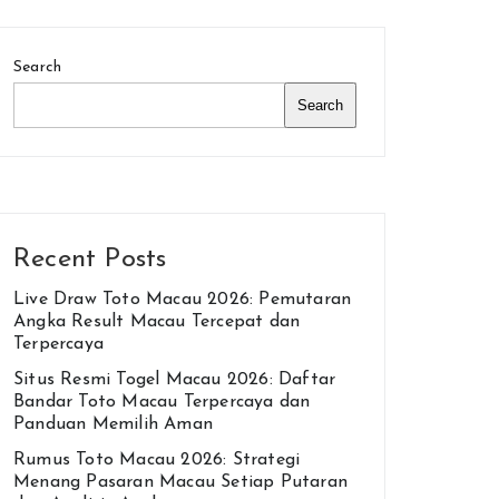
Search
Search
Recent Posts
Live Draw Toto Macau 2026: Pemutaran
Angka Result Macau Tercepat dan
Terpercaya
Situs Resmi Togel Macau 2026: Daftar
Bandar Toto Macau Terpercaya dan
Panduan Memilih Aman
Rumus Toto Macau 2026: Strategi
Menang Pasaran Macau Setiap Putaran