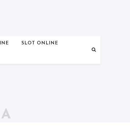
INE
SLOT ONLINE
IA