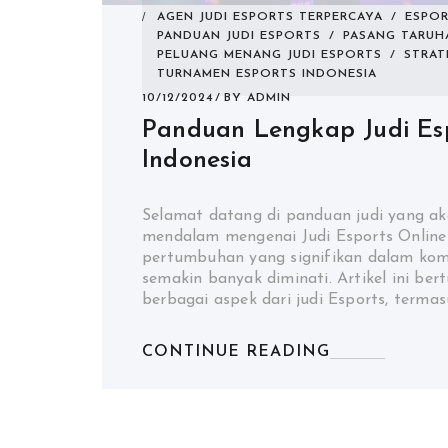
AGEN JUDI ESPORTS TERPERCAYA
/
ESPOR
PANDUAN JUDI ESPORTS
/
PASANG TARUH
PELUANG MENANG JUDI ESPORTS
/
STRAT
TURNAMEN ESPORTS INDONESIA
10/12/2024
BY
ADMIN
Panduan Lengkap Judi Esp
Indonesia
Selamat datang di panduan judi yang 
mendalam mengenai Judi Esports Online 
pertumbuhan yang signifikan dalam kom
semakin banyak diminati. Artikel ini be
berbagai aspek dari judi Esports, terma
CONTINUE READING