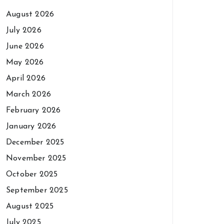
August 2026
July 2026
June 2026
May 2026
April 2026
March 2026
February 2026
January 2026
December 2025
November 2025
October 2025
September 2025
August 2025
July 2025