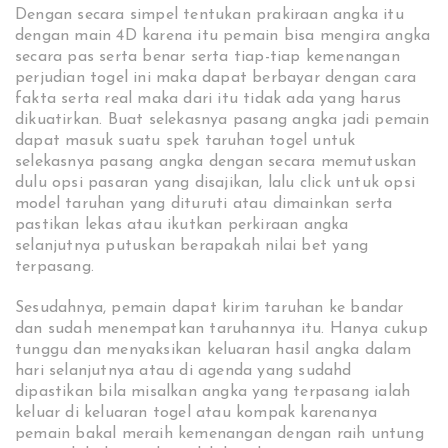
Dengan secara simpel tentukan prakiraan angka itu
dengan main 4D karena itu pemain bisa mengira angka
secara pas serta benar serta tiap-tiap kemenangan
perjudian togel ini maka dapat berbayar dengan cara
fakta serta real maka dari itu tidak ada yang harus
dikuatirkan. Buat selekasnya pasang angka jadi pemain
dapat masuk suatu spek taruhan togel untuk
selekasnya pasang angka dengan secara memutuskan
dulu opsi pasaran yang disajikan, lalu click untuk opsi
model taruhan yang dituruti atau dimainkan serta
pastikan lekas atau ikutkan perkiraan angka
selanjutnya putuskan berapakah nilai bet yang
terpasang.
Sesudahnya, pemain dapat kirim taruhan ke bandar
dan sudah menempatkan taruhannya itu. Hanya cukup
tunggu dan menyaksikan keluaran hasil angka dalam
hari selanjutnya atau di agenda yang sudahd
dipastikan bila misalkan angka yang terpasang ialah
keluar di keluaran togel atau kompak karenanya
pemain bakal meraih kemenangan dengan raih untung