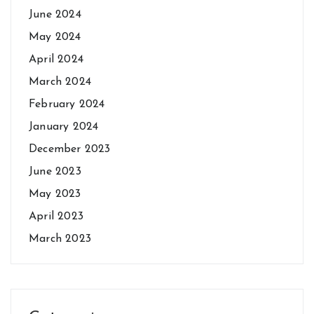
June 2024
May 2024
April 2024
March 2024
February 2024
January 2024
December 2023
June 2023
May 2023
April 2023
March 2023