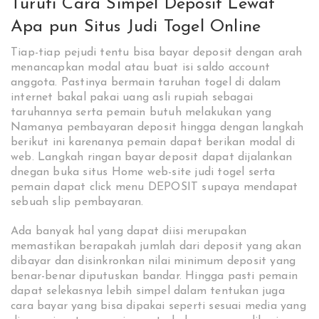
Turuti Cara Simpel Deposit Lewat
Apa pun Situs Judi Togel Online
Tiap-tiap pejudi tentu bisa bayar deposit dengan arah
menancapkan modal atau buat isi saldo account
anggota. Pastinya bermain taruhan togel di dalam
internet bakal pakai uang asli rupiah sebagai
taruhannya serta pemain butuh melakukan yang
Namanya pembayaran deposit hingga dengan langkah
berikut ini karenanya pemain dapat berikan modal di
web. Langkah ringan bayar deposit dapat dijalankan
dnegan buka situs Home web-site judi togel serta
pemain dapat click menu DEPOSIT supaya mendapat
sebuah slip pembayaran.
Ada banyak hal yang dapat diisi merupakan
memastikan berapakah jumlah dari deposit yang akan
dibayar dan disinkronkan nilai minimum deposit yang
benar-benar diputuskan bandar. Hingga pasti pemain
dapat selekasnya lebih simpel dalam tentukan juga
cara bayar yang bisa dipakai seperti sesuai media yang