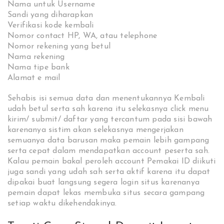
Nama untuk Username
Sandi yang diharapkan
Verifikasi kode kembali
Nomor contact HP, WA, atau telephone
Nomor rekening yang betul
Nama rekening
Nama tipe bank
Alamat e mail
Sehabis isi semua data dan menentukannya Kembali
udah betul serta sah karena itu selekasnya click menu
kirim/ submit/ daftar yang tercantum pada sisi bawah
karenanya sistim akan selekasnya mengerjakan
semuanya data barusan maka pemain lebih gampang
serta cepat dalam mendapatkan account peserta sah.
Kalau pemain bakal peroleh account Pemakai ID diikuti
juga sandi yang udah sah serta aktif karena itu dapat
dipakai buat langsung segera login situs karenanya
pemain dapat lekas membuka situs secara gampang
setiap waktu dikehendakinya.