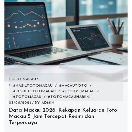
TOTO MACAU
#HASILTOTOMACAU
/
#MACAUTOTO
/
#RESULTTOTOMACAU
/
#TOTO\_MACAU
/
#TOTOMACAU
/
#TOTOMACAUHARIINI
03/08/2026
BY
ADMIN
Data Macau 2026: Rekapan Keluaran Toto
Macau 5 Jam Tercepat Resmi dan
Terpercaya