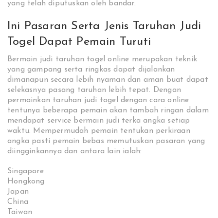
yang telah diputuskan oleh bandar.
Ini Pasaran Serta Jenis Taruhan Judi
Togel Dapat Pemain Turuti
Bermain judi taruhan togel online merupakan teknik
yang gampang serta ringkas dapat dijalankan
dimanapun secara lebih nyaman dan aman buat dapat
selekasnya pasang taruhan lebih tepat. Dengan
permainkan taruhan judi togel dengan cara online
tentunya beberapa pemain akan tambah ringan dalam
mendapat service bermain judi terka angka setiap
waktu. Mempermudah pemain tentukan perkiraan
angka pasti pemain bebas memutuskan pasaran yang
diingginkannya dan antara lain ialah:
Singapore
Hongkong
Japan
China
Taiwan