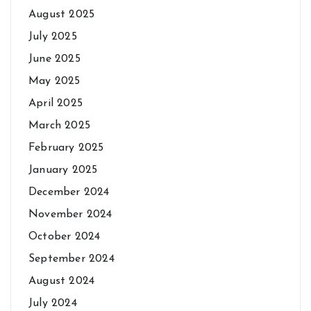
August 2025
July 2025
June 2025
May 2025
April 2025
March 2025
February 2025
January 2025
December 2024
November 2024
October 2024
September 2024
August 2024
July 2024