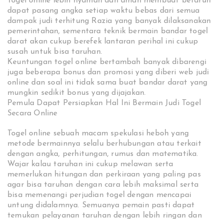
Togel online lebih nyaman dan aman membuat betaruh
dapat pasang angka setiap waktu bebas dari semua
dampak judi terhitung Razia yang banyak dilaksanakan
pemerintahan, sementara teknik bermain bandar togel
darat akan cukup berefek lantaran perihal ini cukup
susah untuk bisa taruhan.
Keuntungan togel online bertambah banyak dibarengi
juga beberapa bonus dan promosi yang diberi web judi
online dan soal ini tidak sama buat bandar darat yang
mungkin sedikit bonus yang dijajakan.
Pemula Dapat Persiapkan Hal Ini Bermain Judi Togel
Secara Online
Togel online sebuah macam spekulasi heboh yang
metode bermainnya selalu berhubungan atau terkait
dengan angka, perhitungan, rumus dan matematika.
Wajar kalau taruhan ini cukup melawan serta
memerlukan hitungan dan perkiraan yang paling pas
agar bisa taruhan dengan cara lebih maksimal serta
bisa memenangi perjudian togel dengan mencapai
untung didalamnya. Semuanya pemain pasti dapat
temukan pelayanan taruhan dengan lebih ringan dan