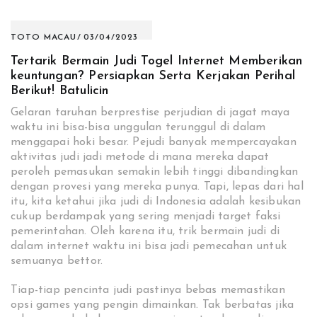
TOTO MACAU
03/04/2023
Tertarik Bermain Judi Togel Internet Memberikan
keuntungan? Persiapkan Serta Kerjakan Perihal
Berikut! Batulicin
Gelaran taruhan berprestise perjudian di jagat maya
waktu ini bisa-bisa unggulan terunggul di dalam
menggapai hoki besar. Pejudi banyak mempercayakan
aktivitas judi jadi metode di mana mereka dapat
peroleh pemasukan semakin lebih tinggi dibandingkan
dengan provesi yang mereka punya. Tapi, lepas dari hal
itu, kita ketahui jika judi di Indonesia adalah kesibukan
cukup berdampak yang sering menjadi target faksi
pemerintahan. Oleh karena itu, trik bermain judi di
dalam internet waktu ini bisa jadi pemecahan untuk
semuanya bettor.
Tiap-tiap pencinta judi pastinya bebas memastikan
opsi games yang pengin dimainkan. Tak berbatas jika