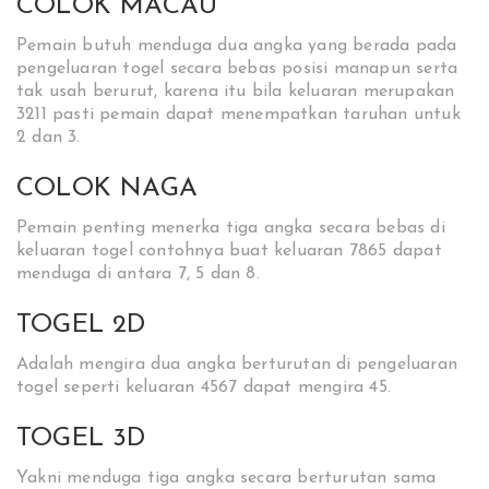
COLOK MACAU
Pemain butuh menduga dua angka yang berada pada
pengeluaran togel secara bebas posisi manapun serta
tak usah berurut, karena itu bila keluaran merupakan
3211 pasti pemain dapat menempatkan taruhan untuk
2 dan 3.
COLOK NAGA
Pemain penting menerka tiga angka secara bebas di
keluaran togel contohnya buat keluaran 7865 dapat
menduga di antara 7, 5 dan 8.
TOGEL 2D
Adalah mengira dua angka berturutan di pengeluaran
togel seperti keluaran 4567 dapat mengira 45.
TOGEL 3D
Yakni menduga tiga angka secara berturutan sama