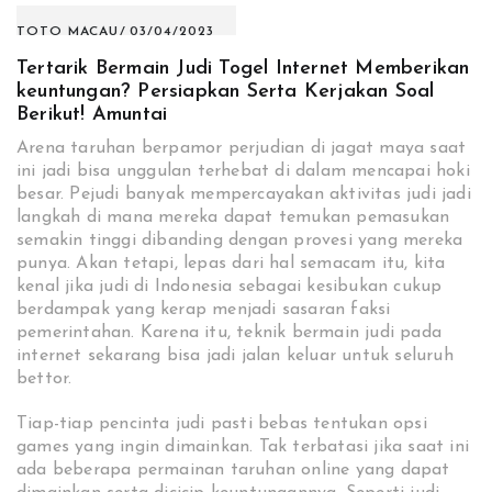
TOTO MACAU
03/04/2023
Tertarik Bermain Judi Togel Internet Memberikan
keuntungan? Persiapkan Serta Kerjakan Soal
Berikut! Amuntai
Arena taruhan berpamor perjudian di jagat maya saat
ini jadi bisa unggulan terhebat di dalam mencapai hoki
besar. Pejudi banyak mempercayakan aktivitas judi jadi
langkah di mana mereka dapat temukan pemasukan
semakin tinggi dibanding dengan provesi yang mereka
punya. Akan tetapi, lepas dari hal semacam itu, kita
kenal jika judi di Indonesia sebagai kesibukan cukup
berdampak yang kerap menjadi sasaran faksi
pemerintahan. Karena itu, teknik bermain judi pada
internet sekarang bisa jadi jalan keluar untuk seluruh
bettor.
Tiap-tiap pencinta judi pasti bebas tentukan opsi
games yang ingin dimainkan. Tak terbatasi jika saat ini
ada beberapa permainan taruhan online yang dapat