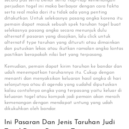
secara pas serta benar serta tiap-tiap kemenangan
perjudian togel ini maka berbayar dengan cara fakta
serta real maka dari itu tidak ada yang penting
ditakutkan. Untuk selekasnya pasang angka karena itu
pemain dapat masuk sebuah spek taruhan togel buat
selekasnya pasang angka secara menunjuk dulu
alternatif pasaran yang disajikan, lalu click untuk
alternatif type taruhan yang dituruti atau dimainkan
dan putuskan lekas atau ikutkan ramalan angka lantas
pastikan berapakah nilai bet yang terpasang.
Kemudian, pemain dapat kirim taruhan ke bandar dan
udah menempatkan taruhannya itu. Cukup dengan
menanti dan menyaksikan keluaran hasil angka di hari
selanjutnya atau di agenda yang sudahd diputuskan
kalau contohnya angka yang terpasang yaitu keluar di
keluaran togel atau kompak jadi pemain akan meraih
kemenangan dengan mendapat untung yang udah
dikukuhkan oleh bandar.
Ini Pasaran Dan Jenis Taruhan Judi