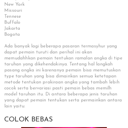
New York
Missouri
Tennese
Buffalo
Jakarta
Bogota
Ada banyak lagi beberapa pasaran termasyhur yang
dapat pemain turuti dan perihal ini akan
memudahhkan pemain tentukan ramalan angka di tipe
taruhan yang dikehendakinya. Tentang hal langkah
pasang angka ini karenanya pemain bisa memutuskan
type taruhan yang bisa dimainkan semua ketetapan
metode tentukan prakiraan angka yang tambah lebih
cocok serta bervariasi pasti pemain bebas memilh
model taruhan itu. Di antara beberapa jenis taruhan
yang dapat pemain tentukan serta permainkan antara
lain yaitu:
COLOK BEBAS