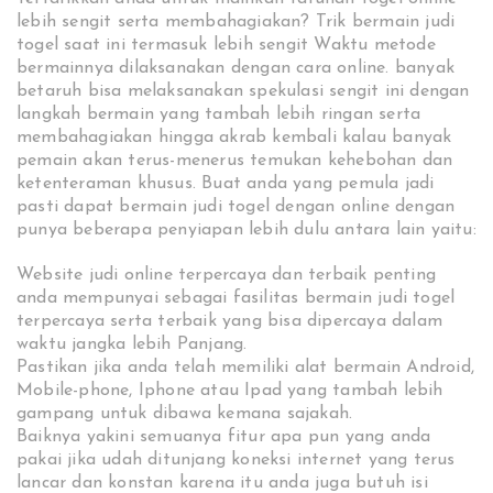
lebih sengit serta membahagiakan? Trik bermain judi
togel saat ini termasuk lebih sengit Waktu metode
bermainnya dilaksanakan dengan cara online. banyak
betaruh bisa melaksanakan spekulasi sengit ini dengan
langkah bermain yang tambah lebih ringan serta
membahagiakan hingga akrab kembali kalau banyak
pemain akan terus-menerus temukan kehebohan dan
ketenteraman khusus. Buat anda yang pemula jadi
pasti dapat bermain judi togel dengan online dengan
punya beberapa penyiapan lebih dulu antara lain yaitu:
Website judi online terpercaya dan terbaik penting
anda mempunyai sebagai fasilitas bermain judi togel
terpercaya serta terbaik yang bisa dipercaya dalam
waktu jangka lebih Panjang.
Pastikan jika anda telah memiliki alat bermain Android,
Mobile-phone, Iphone atau Ipad yang tambah lebih
gampang untuk dibawa kemana sajakah.
Baiknya yakini semuanya fitur apa pun yang anda
pakai jika udah ditunjang koneksi internet yang terus
lancar dan konstan karena itu anda juga butuh isi