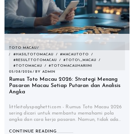
TOTO MACAU
#HASILTOTOMACAU
/
#MACAUTOTO
/
#RESULTTOTOMACAU
/
#TOTO\_MACAU
/
#TOTOMACAU
/
#TOTOMACAUHARIINI
05/08/2026
BY
ADMIN
Rumus Toto Macau 2026: Strategi Menang
Pasaran Macau Setiap Putaran dan Analisis
Angka
littleitalyspaghetti.com - Rumus Toto Macau 2026
sering dicari untuk membantu memahami pola
angka dan cara kerja pasaran. Namun, tidak ada…
CONTINUE READING