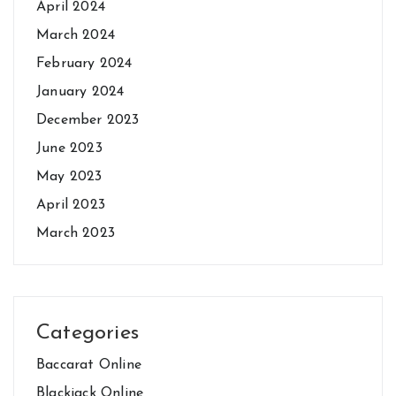
April 2024
March 2024
February 2024
January 2024
December 2023
June 2023
May 2023
April 2023
March 2023
Categories
Baccarat Online
Blackjack Online