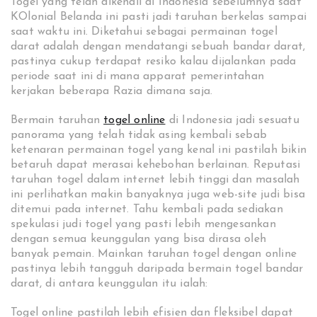
Togel yang telah dikenali di Indonesia sebelumnya saat
KOlonial Belanda ini pasti jadi taruhan berkelas sampai
saat waktu ini. Diketahui sebagai permainan togel
darat adalah dengan mendatangi sebuah bandar darat,
pastinya cukup terdapat resiko kalau dijalankan pada
periode saat ini di mana apparat pemerintahan
kerjakan beberapa Razia dimana saja.
Bermain taruhan
togel online
di Indonesia jadi sesuatu
panorama yang telah tidak asing kembali sebab
ketenaran permainan togel yang kenal ini pastilah bikin
betaruh dapat merasai kehebohan berlainan. Reputasi
taruhan togel dalam internet lebih tinggi dan masalah
ini perlihatkan makin banyaknya juga web-site judi bisa
ditemui pada internet. Tahu kembali pada sediakan
spekulasi judi togel yang pasti lebih mengesankan
dengan semua keunggulan yang bisa dirasa oleh
banyak pemain. Mainkan taruhan togel dengan online
pastinya lebih tangguh daripada bermain togel bandar
darat, di antara keunggulan itu ialah:
Togel online pastilah lebih efisien dan fleksibel dapat