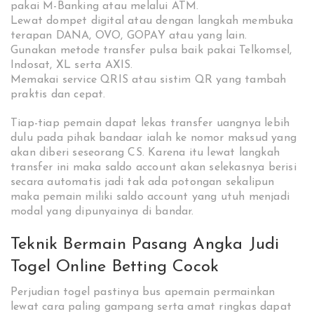
pakai M-Banking atau melalui ATM.
Lewat dompet digital atau dengan langkah membuka
terapan DANA, OVO, GOPAY atau yang lain.
Gunakan metode transfer pulsa baik pakai Telkomsel,
Indosat, XL serta AXIS.
Memakai service QRIS atau sistim QR yang tambah
praktis dan cepat.
Tiap-tiap pemain dapat lekas transfer uangnya lebih
dulu pada pihak bandaar ialah ke nomor maksud yang
akan diberi seseorang CS. Karena itu lewat langkah
transfer ini maka saldo account akan selekasnya berisi
secara automatis jadi tak ada potongan sekalipun
maka pemain miliki saldo account yang utuh menjadi
modal yang dipunyainya di bandar.
Teknik Bermain Pasang Angka Judi
Togel Online Betting Cocok
Perjudian togel pastinya bus apemain permainkan
lewat cara paling gampang serta amat ringkas dapat