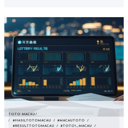
TOTO MACAU
#HASILTOTOMACAU
/
#MACAUTOTO
/
#RESULTTOTOMACAU
/
#TOTO\_MACAU
/