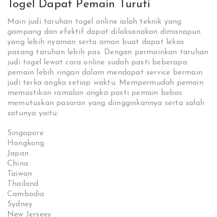
Togel Dapat Pemain Turuti
Main judi taruhan togel online ialah teknik yang
gampang dan efektif dapat dilaksanakan dimanapun
yang lebih nyaman serta aman buat dapat lekas
pasang taruhan lebih pas. Dengan permainkan taruhan
judi togel lewat cara online sudah pasti beberapa
pemain lebih ringan dalam mendapat service bermain
judi terka angka setiap waktu. Mempermudah pemain
memastikan ramalan angka pasti pemain bebas
memutuskan pasaran yang diingginkannya serta salah
satunya yaitu:
Singapore
Hongkong
Japan
China
Taiwan
Thailand
Cambodia
Sydney
New Jerseey