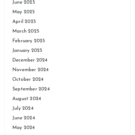
June 2025
May 2025
April 2025
March 2025
February 2025
January 2025
December 2024
November 2024
October 2024
September 2024
August 2024
July 2024
June 2024
May 2024