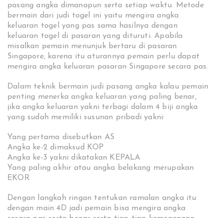
pasang angka dimanapun serta setiap waktu. Metode
bermain dari judi togel ini yaitu mengira angka
keluaran togel yang pas sama hasilnya dengan
keluaran togel di pasaran yang dituruti. Apabila
misalkan pemain menunjuk bertaru di pasaran
Singapore, karena itu aturannya pemain perlu dapat
mengira angka keluaran pasaran Singapore secara pas.
Dalam teknik bermain judi pasang angka kalau pemain
penting menerka angka keluaran yang paling benar,
jika angka keluaran yakni terbagi dalam 4 biji angka
yang sudah memiliki susunan pribadi yakni:
Yang pertama disebutkan AS
Angka ke-2 dimaksud KOP
Angka ke-3 yakni dikatakan KEPALA
Yang paling akhir atau angka belakang merupakan
EKOR
Dengan langkah ringan tentukan ramalan angka itu
dengan main 4D jadi pemain bisa mengira angka