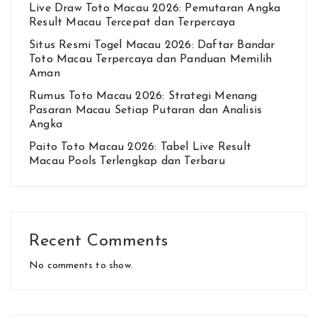
Live Draw Toto Macau 2026: Pemutaran Angka
Result Macau Tercepat dan Terpercaya
Situs Resmi Togel Macau 2026: Daftar Bandar
Toto Macau Terpercaya dan Panduan Memilih
Aman
Rumus Toto Macau 2026: Strategi Menang
Pasaran Macau Setiap Putaran dan Analisis
Angka
Paito Toto Macau 2026: Tabel Live Result
Macau Pools Terlengkap dan Terbaru
Recent Comments
No comments to show.