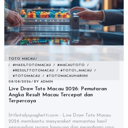
TOTO MACAU
#HASILTOTOMACAU
/
#MACAUTOTO
/
#RESULTTOTOMACAU
/
#TOTO\_MACAU
/
#TOTOMACAU
/
#TOTOMACAUHARIINI
08/08/2026
BY
ADMIN
Live Draw Toto Macau 2026: Pemutaran
Angka Result Macau Tercepat dan
Terpercaya
littleitalyspaghetti.com - Live Draw Toto Macau
2026 membantu masyarakat memantau hasil
pengundian secara langsung dan memahami cara