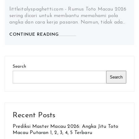
littleitalyspaghetti.com - Rumus Toto Macau 2026
sering dicari untuk membantu memahami pola
angka dan cara kerja pasaran. Namun, tidak ada…
CONTINUE READING
Search
Search
Recent Posts
Prediksi Master Macau 2026: Angka Jitu Toto
Macau Putaran 1, 2, 3, 4, 5 Terbaru