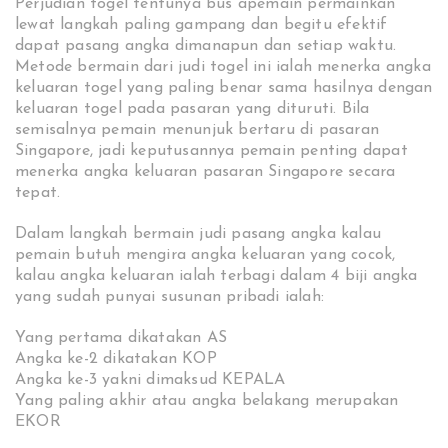
Perjudian togel tentunya bus apemain permainkan
lewat langkah paling gampang dan begitu efektif
dapat pasang angka dimanapun dan setiap waktu.
Metode bermain dari judi togel ini ialah menerka angka
keluaran togel yang paling benar sama hasilnya dengan
keluaran togel pada pasaran yang dituruti. Bila
semisalnya pemain menunjuk bertaru di pasaran
Singapore, jadi keputusannya pemain penting dapat
menerka angka keluaran pasaran Singapore secara
tepat.
Dalam langkah bermain judi pasang angka kalau
pemain butuh mengira angka keluaran yang cocok,
kalau angka keluaran ialah terbagi dalam 4 biji angka
yang sudah punyai susunan pribadi ialah:
Yang pertama dikatakan AS
Angka ke-2 dikatakan KOP
Angka ke-3 yakni dimaksud KEPALA
Yang paling akhir atau angka belakang merupakan
EKOR