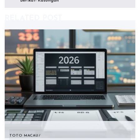
Berikut! Kasongan
RELATED POST
TOTO MACAU