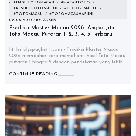
#HASILTOTOMACAU
/
#MACAUTOTO
/
#RESULTTOTOMACAU
/
#TOTO\_MACAU
/
#TOTOMACAU
/
#TOTOMACAUHARIINI
09/08/2026
BY
ADMIN
Prediksi Master Macau 2026: Angka Jitu
Toto Macau Putaran 1, 2, 3, 4, 5 Terbaru
littleitalyspaghetti.com - Prediksi Master Macau
2026 membahas cara memahami hasil Toto Macau
putaran 1 hingga 5 dengan pendekatan yang lebih…
CONTINUE READING