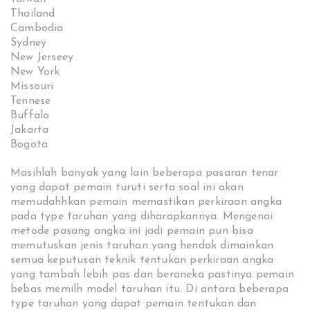
Thailand
Cambodia
Sydney
New Jerseey
New York
Missouri
Tennese
Buffalo
Jakarta
Bogota
Masihlah banyak yang lain beberapa pasaran tenar
yang dapat pemain turuti serta soal ini akan
memudahhkan pemain memastikan perkiraan angka
pada type taruhan yang diharapkannya. Mengenai
metode pasang angka ini jadi pemain pun bisa
memutuskan jenis taruhan yang hendak dimainkan
semua keputusan teknik tentukan perkiraan angka
yang tambah lebih pas dan beraneka pastinya pemain
bebas memilh model taruhan itu. Di antara beberapa
type taruhan yang dapat pemain tentukan dan