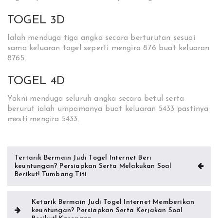
TOGEL 3D
Ialah menduga tiga angka secara berturutan sesuai
sama keluaran togel seperti mengira 876 buat keluaran
8765.
TOGEL 4D
Yakni menduga seluruh angka secara betul serta
berurut ialah umpamanya buat keluaran 5433 pastinya
mesti mengira 5433.
Post
Tertarik Bermain Judi Togel Internet Beri
keuntungan? Persiapkan Serta Melakukan Soal
navigation
Berikut! Tumbang Titi
Ketarik Bermain Judi Togel Internet Memberikan
keuntungan? Persiapkan Serta Kerjakan Soal