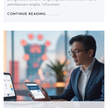
pembaruan angka. Informasi…
CONTINUE READING