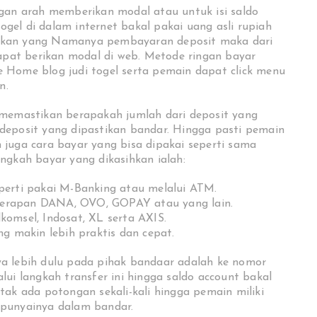
ngan arah memberikan modal atau untuk isi saldo
gel di dalam internet bakal pakai uang asli rupiah
jakan yang Namanya pembayaran deposit maka dari
 dapat berikan modal di web. Metode ringan bayar
e Home blog judi togel serta pemain dapat click menu
n.
i memastikan berapakah jumlah dari deposit yang
 deposit yang dipastikan bandar. Hingga pasti pemain
 juga cara bayar yang bisa dipakai seperti sama
angkah bayar yang dikasihkan ialah:
perti pakai M-Banking atau melalui ATM.
terapan DANA, OVO, GOPAY atau yang lain.
komsel, Indosat, XL serta AXIS.
 makin lebih praktis dan cepat.
ya lebih dulu pada pihak bandaar adalah ke nomor
lui langkah transfer ini hingga saldo account bakal
tak ada potongan sekali-kali hingga pemain miliki
ipunyainya dalam bandar.