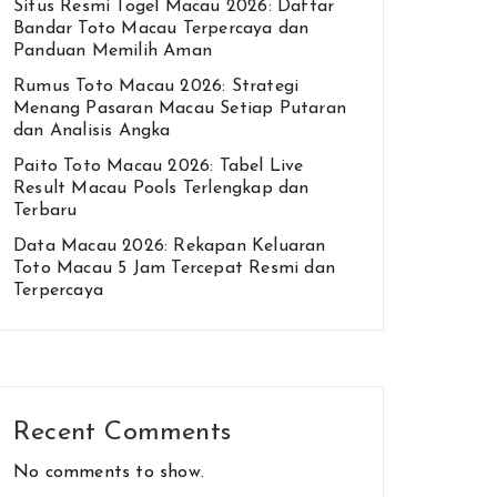
Situs Resmi Togel Macau 2026: Daftar
Bandar Toto Macau Terpercaya dan
Panduan Memilih Aman
Rumus Toto Macau 2026: Strategi
Menang Pasaran Macau Setiap Putaran
dan Analisis Angka
Paito Toto Macau 2026: Tabel Live
Result Macau Pools Terlengkap dan
Terbaru
Data Macau 2026: Rekapan Keluaran
Toto Macau 5 Jam Tercepat Resmi dan
Terpercaya
Recent Comments
No comments to show.