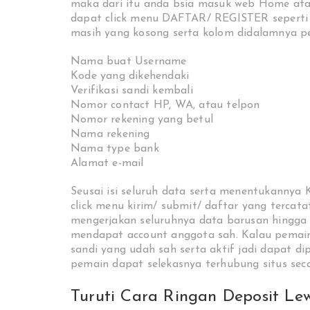
maka dari itu anda bsia masuk web Home ata
dapat click menu DAFTAR/ REGISTER seperti t
masih yang kosong serta kolom didalamnya p
Nama buat Username
Kode yang dikehendaki
Verifikasi sandi kembali
Nomor contact HP, WA, atau telpon
Nomor rekening yang betul
Nama rekening
Nama type bank
Alamat e-mail
Seusai isi seluruh data serta menentukannya
click menu kirim/ submit/ daftar yang tercata
mengerjakan seluruhnya data barusan hingg
mendapat account anggota sah. Kalau pemain
sandi yang udah sah serta aktif jadi dapat di
pemain dapat selekasnya terhubung situs se
Turuti Cara Ringan Deposit Lew