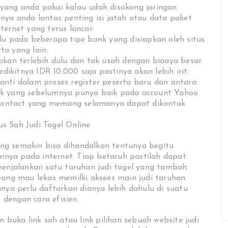
 yang anda pakai kalau udah disokong jaringan
anya anda lantas penting isi jatah atau data paket
rnet yang terus lancar.
ulu pada beberapa tipe bank yang disiapkan oleh situs
ta yang lain.
apkan terlebih dulu dan tak usah dengan biaaya besar
ikitnya IDR 10,000 saja pastinya akan lebih irit.
anti dalam proses register peserta baru dan antara
tuk yang sebelumnya punya baik pada account Yahoo
contact yang memang selamanya dapat dikontak
s Sah Judi Togel Online
ng semakin bisa dihandalkan tentunya begitu
nya pada internet. Tiap betaruh pastilah dapat
njalankan satu taruhan judi togel yang tambah
 yang mau lekas memilki aksees main judi taruhan
anya perlu daftarkan dianya lebih dahulu di suatu
h dengan cara efisien.
uka link sah atau link pilihan sebuah website judi