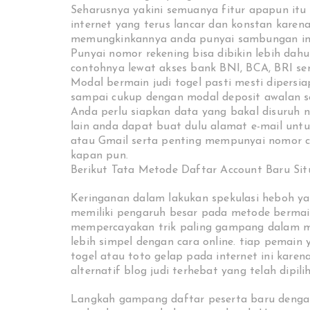
Seharusnya yakini semuanya fitur apapun itu
internet yang terus lancar dan konstan karen
memungkinkannya anda punyai sambungan inte
Punyai nomor rekening bisa dibikin lebih dah
contohnya lewat akses bank BNI, BCA, BRI ser
Modal bermain judi togel pasti mesti dipersi
sampai cukup dengan modal deposit awalan sed
Anda perlu siapkan data yang bakal disuruh n
lain anda dapat buat dulu alamat e-mail un
atau Gmail serta penting mempunyai nomor 
kapan pun.
Berikut Tata Metode Daftar Account Baru Situ
Keringanan dalam lakukan spekulasi heboh ya
memiliki pengaruh besar pada metode bermain
mempercayakan trik paling gampang dalam me
lebih simpel dengan cara online. tiap pemain
togel atau toto gelap pada internet ini karen
alternatif blog judi terhebat yang telah dipili
Langkah gampang daftar peserta baru dengan b