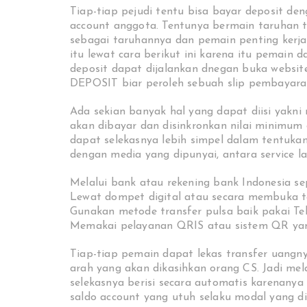
Tiap-tiap pejudi tentu bisa bayar deposit de
account anggota. Tentunya bermain taruhan to
sebagai taruhannya dan pemain penting ker
itu lewat cara berikut ini karena itu pemain
deposit dapat dijalankan dnegan buka websit
DEPOSIT biar peroleh sebuah slip pembayara
Ada sekian banyak hal yang dapat diisi yakn
akan dibayar dan disinkronkan nilai minimum
dapat selekasnya lebih simpel dalam tentukan
dengan media yang dipunyai, antara service l
Melalui bank atau rekening bank Indonesia se
Lewat dompet digital atau secara membuka 
Gunakan metode transfer pulsa baik pakai Tel
Memakai pelayanan QRIS atau sistem QR yang
Tiap-tiap pemain dapat lekas transfer uangn
arah yang akan dikasihkan orang CS. Jadi mela
selekasnya berisi secara automatis karenanya 
saldo account yang utuh selaku modal yang d