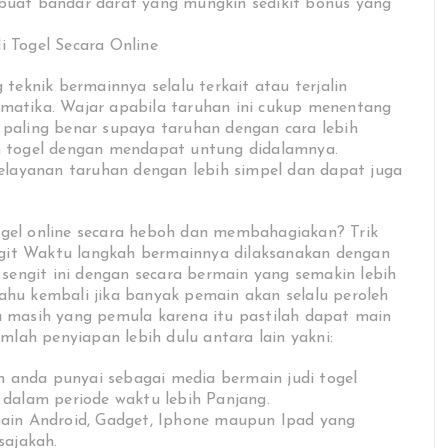
pa buat bandar darat yang mungkin sedikit bonus yang
i Togel Secara Online
 teknik bermainnya selalu terkait atau terjalin
matika. Wajar apabila taruhan ini cukup menentang
 paling benar supaya taruhan dengan cara lebih
an togel dengan mendapat untung didalamnya.
ayanan taruhan dengan lebih simpel dan dapat juga
gel online secara heboh dan membahagiakan? Trik
engit Waktu langkah bermainnya dilaksanakan dengan
 sengit ini dengan secara bermain yang semakin lebih
ahu kembali jika banyak pemain akan selalu peroleh
a masih yang pemula karena itu pastilah dapat main
umlah penyiapan lebih dulu antara lain yakni:
uh anda punyai sebagai media bermain judi togel
 dalam periode waktu lebih Panjang.
main Android, Gadget, Iphone maupun Ipad yang
ajakah.