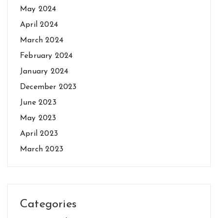
May 2024
April 2024
March 2024
February 2024
January 2024
December 2023
June 2023
May 2023
April 2023
March 2023
Categories