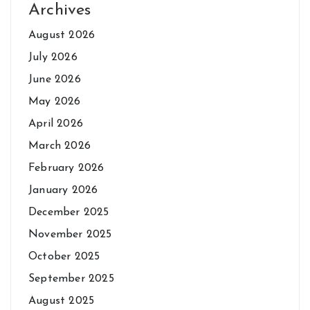
Archives
August 2026
July 2026
June 2026
May 2026
April 2026
March 2026
February 2026
January 2026
December 2025
November 2025
October 2025
September 2025
August 2025