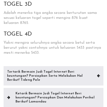
TOGEL 3D
Adalah menerka tiga angka secara berturutan sama
sesuai keluaran togel seperti mengira 876 buat
keluaran 8765.
TOGEL 4D
Yakni mengira seluruhnya angka secara betul serta
berurut yakni contohnya untuk keluaran 5433 pastinya
mesti menerka 5433.
Post
Tertarik Bermain Judi Togel Internet Beri
keuntungan? Persiapkan Serta Melakukan Hal
navigation
Berikut! Tideng Pale
Ketarik Bermain Judi Togel Internet Beri
keuntungan? Persiapkan Dan Melakukan Perihal
Berikut! Lamandau