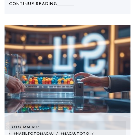
CONTINUE READING
TOTO MACAU
#HASILTOTOMACAU
/
#MACAUTOTO
/