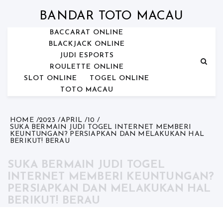
Skip
to
BANDAR TOTO MACAU
content
BACCARAT ONLINE
BLACKJACK ONLINE
JUDI ESPORTS
ROULETTE ONLINE
SLOT ONLINE
TOGEL ONLINE
TOTO MACAU
HOME
2023
APRIL
10
SUKA BERMAIN JUDI TOGEL INTERNET MEMBERI
KEUNTUNGAN? PERSIAPKAN DAN MELAKUKAN HAL
BERIKUT! BERAU
SUKA BERMAIN JUDI TOGEL
INTERNET MEMBERI KEUNTUNGAN?
PERSIAPKAN DAN MELAKUKAN HAL
BERIKUT! BERAU