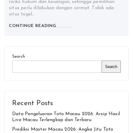
risiko hukum dan keuangan, sehingga pemilihan
situs perlu dilakukan dengan cermat. Tidak ada
situs togel…
CONTINUE READING
Search
Search
Recent Posts
Data Pengeluaran Toto Macau 2026: Arsip Hasil
Live Macau Terlengkap dan Terbaru
Prediksi Master Macau 2026: Angka Jitu Toto