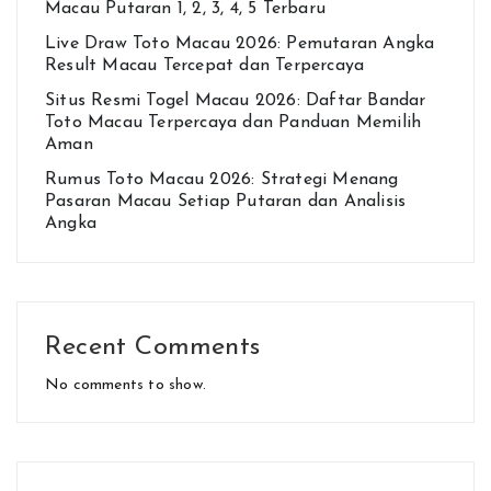
Macau Putaran 1, 2, 3, 4, 5 Terbaru
Live Draw Toto Macau 2026: Pemutaran Angka
Result Macau Tercepat dan Terpercaya
Situs Resmi Togel Macau 2026: Daftar Bandar
Toto Macau Terpercaya dan Panduan Memilih
Aman
Rumus Toto Macau 2026: Strategi Menang
Pasaran Macau Setiap Putaran dan Analisis
Angka
Recent Comments
No comments to show.