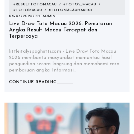
#RESULTTOTOMACAU
/
#TOTO\_MACAU
/
#TOTOMACAU
/
#TOTOMACAUHARIINI
08/08/2026
BY
ADMIN
Live Draw Toto Macau 2026: Pemutaran
Angka Result Macau Tercepat dan
Terpercaya
littleitalyspaghetti.com - Live Draw Toto Macau
2026 membantu masyarakat memantau hasil
pengundian secara langsung dan memahami cara
pembaruan angka. Informasi…
CONTINUE READING