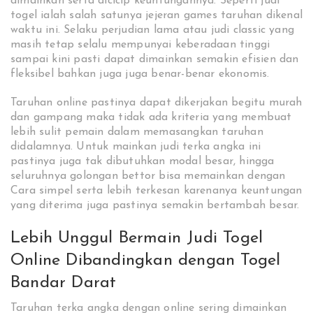
dimainkan serta dicicip keuntungannya. Seperti judi
togel ialah salah satunya jejeran games taruhan dikenal
waktu ini. Selaku perjudian lama atau judi classic yang
masih tetap selalu mempunyai keberadaan tinggi
sampai kini pasti dapat dimainkan semakin efisien dan
fleksibel bahkan juga juga benar-benar ekonomis.
Taruhan online pastinya dapat dikerjakan begitu murah
dan gampang maka tidak ada kriteria yang membuat
lebih sulit pemain dalam memasangkan taruhan
didalamnya. Untuk mainkan judi terka angka ini
pastinya juga tak dibutuhkan modal besar, hingga
seluruhnya golongan bettor bisa memainkan dengan
Cara simpel serta lebih terkesan karenanya keuntungan
yang diterima juga pastinya semakin bertambah besar.
Lebih Unggul Bermain Judi Togel
Online Dibandingkan dengan Togel
Bandar Darat
Taruhan terka angka dengan online sering dimainkan