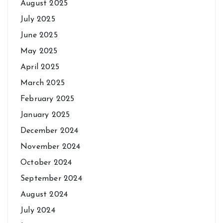
August 2025
July 2025
June 2025
May 2025
April 2025
March 2025
February 2025
January 2025
December 2024
November 2024
October 2024
September 2024
August 2024
July 2024