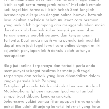
lebih sengit serta menggembirakan? Metode bermain
judi togel kini termasuk lebih heboh Saat langkah
bermainnya dikerjakan dengan online. banyak betaruh
bisa lakukan spekulasi heboh ini lewat cara bermain
yang makin lebih gampang dan menggembirakan maka
dari itu akrab kembali kalau banyak pemain akan
terus-menerus peroleh serunya dan kenyamanan
tertentu. Buat anda masih yang pemula jadi pastilah
dapat main judi togel lewat cara online dengan miliki
sejumlah penyiapan lebih dahulu salah satunya
merupakan:
Blog judi online terpercaya dan terbaik perlu anda
mempunyai sebagai fasilitas bermain judi togel
terpercaya dan terbaik yang bisa dihandalkan dalam
jangka periode lebih Panjang.
Tetapkan jika anda telah miliki alat bermain Android,
Mobile-phone, Iphone maupun Ipad yang tambah
simpel buat dibawa kemana sajakah.
Seharusnya yakini semua fitur apapun itu yang anda
pakai jika udah ditunjang koneksi internet yang terus