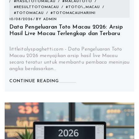
#HASILTOTOMACAU
/
#MACAUTOTO
/
#RESULTTOTOMACAU
/
#TOTO\_MACAU
/
#TOTOMACAU
/
#TOTOMACAUHARIINI
10/08/2026
BY
ADMIN
Data Pengeluaran Toto Macau 2026: Arsip
Hasil Live Macau Terlengkap dan Terbaru
littleitalyspaghetti.com - Data Pengeluaran Toto
Macau 2026 menyajikan arsip hasil live Macau
secara teratur untuk membantu pembaca meninjau
angka berdasarkan…
CONTINUE READING