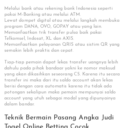
Melalui bank atau rekening bank Indonesia seperti
pakai M-Banking atau melalui ATM.
Lewat dompet digital atau melalui langkah membuka
program DANA, OVO, GOPAY atau yang lain.
Memanfaatkan trik transfer pulsa baik pakai
Telkomsel, Indosat, XL dan AXIS.
Memanfaatkan pelayanan QRIS atau sistim QR yang
semakin lebih praktis dan cepat.
Tiap-tiap pemain dapat lekas transfer uangnya lebih
dahulu pada pihak bandaar yakni ke nomor maksud
yang akan dikasihkan seseorang CS. Karena itu secara
transfer ini maka dari itu saldo account akan lekas
berisi dengan cara automatis karena itu tidak ada
potongan sekalipun maka pemain mempunyai saldo
account yang utuh sebagai modal yang dipunyainya
dalam bandar.
Teknik Bermain Pasang Angka Judi
Togel Online Betting Cocok