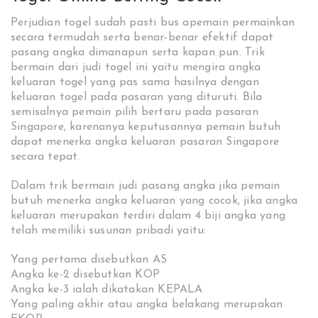
Perjudian togel sudah pasti bus apemain permainkan
secara termudah serta benar-benar efektif dapat
pasang angka dimanapun serta kapan pun. Trik
bermain dari judi togel ini yaitu mengira angka
keluaran togel yang pas sama hasilnya dengan
keluaran togel pada pasaran yang dituruti. Bila
semisalnya pemain pilih bertaru pada pasaran
Singapore, karenanya keputusannya pemain butuh
dapat menerka angka keluaran pasaran Singapore
secara tepat.
Dalam trik bermain judi pasang angka jika pemain
butuh menerka angka keluaran yang cocok, jika angka
keluaran merupakan terdiri dalam 4 biji angka yang
telah memiliki susunan pribadi yaitu:
Yang pertama disebutkan AS
Angka ke-2 disebutkan KOP
Angka ke-3 ialah dikatakan KEPALA
Yang paling akhir atau angka belakang merupakan