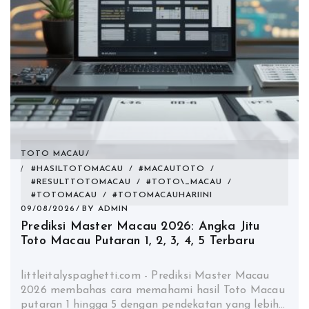
TOTO MACAU
#HASILTOTOMACAU
/
#MACAUTOTO
/
#RESULTTOTOMACAU
/
#TOTO\_MACAU
/
#TOTOMACAU
/
#TOTOMACAUHARIINI
09/08/2026
BY
ADMIN
Prediksi Master Macau 2026: Angka Jitu
Toto Macau Putaran 1, 2, 3, 4, 5 Terbaru
littleitalyspaghetti.com - Prediksi Master Macau
2026 membahas cara memahami hasil Toto Macau
putaran 1 hingga 5 dengan pendekatan yang lebih…