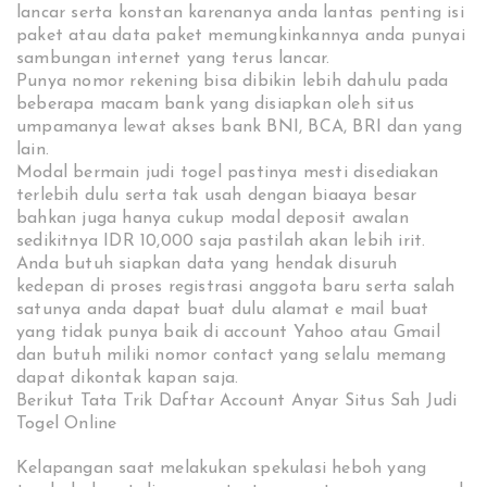
lancar serta konstan karenanya anda lantas penting isi
paket atau data paket memungkinkannya anda punyai
sambungan internet yang terus lancar.
Punya nomor rekening bisa dibikin lebih dahulu pada
beberapa macam bank yang disiapkan oleh situs
umpamanya lewat akses bank BNI, BCA, BRI dan yang
lain.
Modal bermain judi togel pastinya mesti disediakan
terlebih dulu serta tak usah dengan biaaya besar
bahkan juga hanya cukup modal deposit awalan
sedikitnya IDR 10,000 saja pastilah akan lebih irit.
Anda butuh siapkan data yang hendak disuruh
kedepan di proses registrasi anggota baru serta salah
satunya anda dapat buat dulu alamat e mail buat
yang tidak punya baik di account Yahoo atau Gmail
dan butuh miliki nomor contact yang selalu memang
dapat dikontak kapan saja.
Berikut Tata Trik Daftar Account Anyar Situs Sah Judi
Togel Online
Kelapangan saat melakukan spekulasi heboh yang