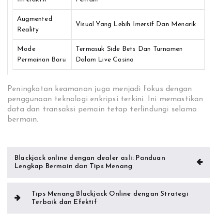
Augmented
Visual Yang Lebih Imersif Dan Menarik
Reality
Mode
Termasuk Side Bets Dan Turnamen
Permainan Baru
Dalam Live Casino
Peningkatan keamanan juga menjadi fokus dengan
penggunaan teknologi enkripsi terkini. Ini memastikan
data dan transaksi pemain tetap terlindungi selama
bermain.
Post
Blackjack online dengan dealer asli: Panduan
Lengkap Bermain dan Tips Menang
navigation
Tips Menang Blackjack Online dengan Strategi
Terbaik dan Efektif