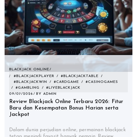
BLACKJACK ONLINE
#BLACKJACKPLAYER
/
#BLACKJACKTABLE
/
#BLACKJACKWIN
/
#CARDGAME
/
#CASINOGAMES
/
#GAMBLING
/
#LIVEBLACKJACK
09/07/2026
BY
ADMIN
Review Blackjack Online Terbaru 2026: Fitur
Baru dan Kesempatan Bonus Harian serta
Jackpot
Dalam dunia perjudian online, permainan blackjack
tetap menjadi favorit banyak pemain. Review