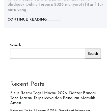
Blackjack Online Terbaru 2026 menyoroti fitur-fitur
baru yang…
CONTINUE READING
Search
Search
Recent Posts
Situs Resmi Togel Macau 2026: Daftar Bandar
Toto Macau Terpercaya dan Panduan Memilih
Aman