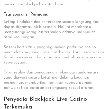
permainan blackjack digital biasa.
Transparansi Permainan
Setiap tindakan dealer terekam secara langsung dan
dapat dipantau oleh pemain. Hal ini membantu
mengurangi keraguan terhadap adanya manipulasi
atau kecurangan.
Sistem kartu fisik yang digunakan pada live casino
memudahkan pemain melihat kondisi kartu secara jelas.
Kombinasi visual dan suara menambah kejelasan dan
kepercayaan.
Fitur replay dan penggunaan teknologi randomisasi
yang diawasi secara ketat mendukung keadilan
permainan, memberikan jaminan kepada pemain
bahwa setiap putaran berlangsung sesuai aturan.
Penyedia Blackjack Live Casino
Terkemuka