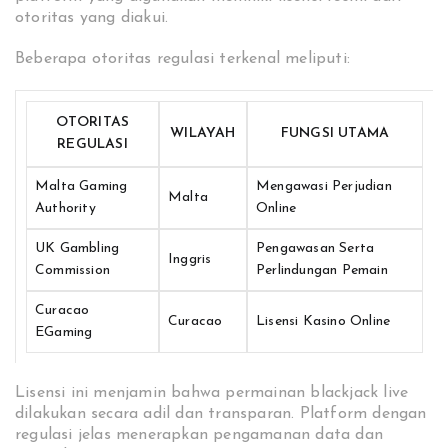
otoritas yang diakui.
Beberapa otoritas regulasi terkenal meliputi:
OTORITAS
WILAYAH
FUNGSI UTAMA
REGULASI
Malta Gaming
Mengawasi Perjudian
Malta
Authority
Online
UK Gambling
Pengawasan Serta
Inggris
Commission
Perlindungan Pemain
Curacao
Curacao
Lisensi Kasino Online
EGaming
Lisensi ini menjamin bahwa permainan blackjack live
dilakukan secara adil dan transparan. Platform dengan
regulasi jelas menerapkan pengamanan data dan