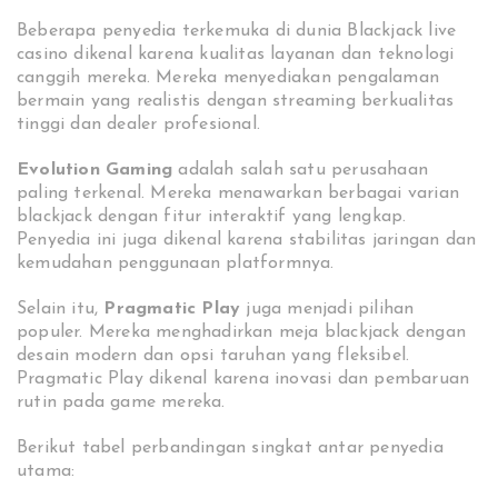
Beberapa penyedia terkemuka di dunia Blackjack live
casino dikenal karena kualitas layanan dan teknologi
canggih mereka. Mereka menyediakan pengalaman
bermain yang realistis dengan streaming berkualitas
tinggi dan dealer profesional.
Evolution Gaming
adalah salah satu perusahaan
paling terkenal. Mereka menawarkan berbagai varian
blackjack dengan fitur interaktif yang lengkap.
Penyedia ini juga dikenal karena stabilitas jaringan dan
kemudahan penggunaan platformnya.
Selain itu,
Pragmatic Play
juga menjadi pilihan
populer. Mereka menghadirkan meja blackjack dengan
desain modern dan opsi taruhan yang fleksibel.
Pragmatic Play dikenal karena inovasi dan pembaruan
rutin pada game mereka.
Berikut tabel perbandingan singkat antar penyedia
utama: