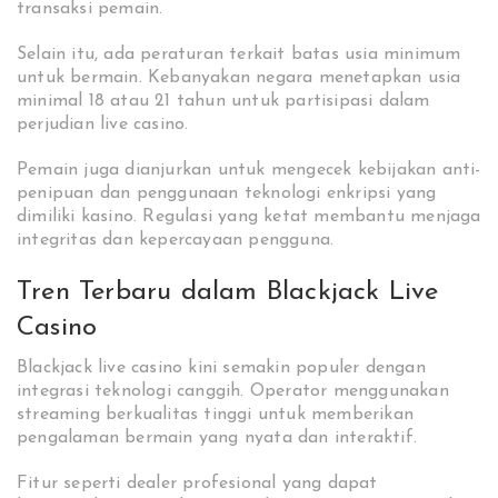
transaksi pemain.
Selain itu, ada peraturan terkait batas usia minimum
untuk bermain. Kebanyakan negara menetapkan usia
minimal 18 atau 21 tahun untuk partisipasi dalam
perjudian live casino.
Pemain juga dianjurkan untuk mengecek kebijakan anti-
penipuan dan penggunaan teknologi enkripsi yang
dimiliki kasino. Regulasi yang ketat membantu menjaga
integritas dan kepercayaan pengguna.
Tren Terbaru dalam Blackjack Live
Casino
Blackjack live casino kini semakin populer dengan
integrasi teknologi canggih. Operator menggunakan
streaming berkualitas tinggi untuk memberikan
pengalaman bermain yang nyata dan interaktif.
Fitur seperti dealer profesional yang dapat