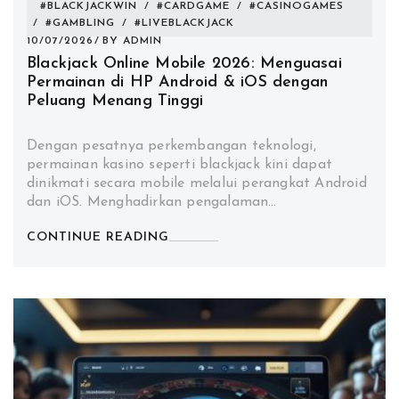
#BLACKJACKWIN
/
#CARDGAME
/
#CASINOGAMES
/
#GAMBLING
/
#LIVEBLACKJACK
10/07/2026
BY
ADMIN
Blackjack Online Mobile 2026: Menguasai
Permainan di HP Android & iOS dengan
Peluang Menang Tinggi
Dengan pesatnya perkembangan teknologi,
permainan kasino seperti blackjack kini dapat
dinikmati secara mobile melalui perangkat Android
dan iOS. Menghadirkan pengalaman…
CONTINUE READING