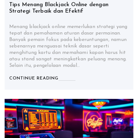
Tips Menang Blackjack Online dengan
Strategi Terbaik dan Efektif
Menang blackjack online memerlukan strategi yang
tepat dan pemahaman aturan dasar permainan.
Banyak pemain fokus pada keberuntungan, namun
sebenarnya menguasai teknik dasar seperti
menghitung kartu dan memahami kapan harus hit
atau stand sangat meningkatkan peluang menang.
Selain itu, pengelolaan modal…
CONTINUE READING