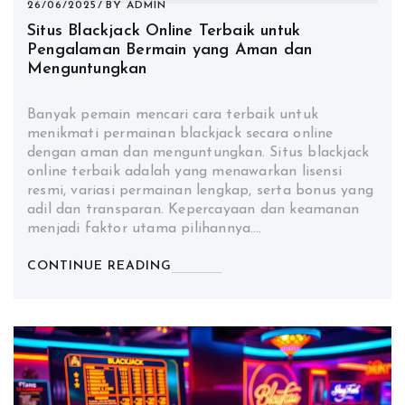
26/06/2025
BY
ADMIN
Situs Blackjack Online Terbaik untuk
Pengalaman Bermain yang Aman dan
Menguntungkan
Banyak pemain mencari cara terbaik untuk
menikmati permainan blackjack secara online
dengan aman dan menguntungkan. Situs blackjack
online terbaik adalah yang menawarkan lisensi
resmi, variasi permainan lengkap, serta bonus yang
adil dan transparan. Kepercayaan dan keamanan
menjadi faktor utama pilihannya.…
CONTINUE READING