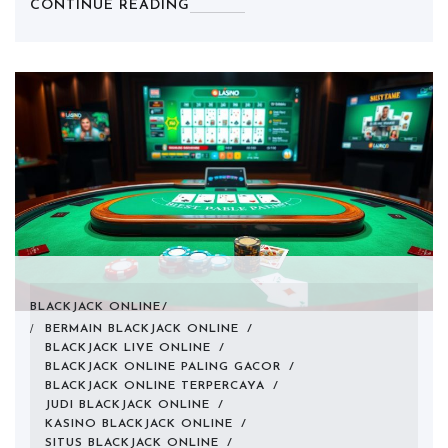
CONTINUE READING
BLACKJACK ONLINE
BERMAIN BLACKJACK ONLINE
/
BLACKJACK LIVE ONLINE
/
BLACKJACK ONLINE PALING GACOR
/
BLACKJACK ONLINE TERPERCAYA
/
JUDI BLACKJACK ONLINE
/
KASINO BLACKJACK ONLINE
/
SITUS BLACKJACK ONLINE
/