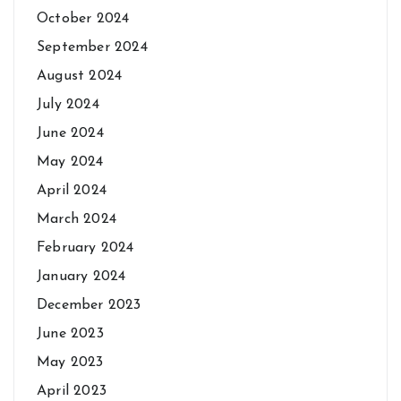
October 2024
September 2024
August 2024
July 2024
June 2024
May 2024
April 2024
March 2024
February 2024
January 2024
December 2023
June 2023
May 2023
April 2023