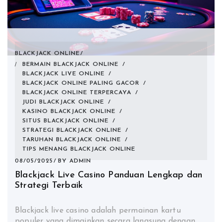
BLACKJACK ONLINE
BERMAIN BLACKJACK ONLINE
/
BLACKJACK LIVE ONLINE
/
BLACKJACK ONLINE PALING GACOR
/
BLACKJACK ONLINE TERPERCAYA
/
JUDI BLACKJACK ONLINE
/
KASINO BLACKJACK ONLINE
/
SITUS BLACKJACK ONLINE
/
STRATEGI BLACKJACK ONLINE
/
TARUHAN BLACKJACK ONLINE
/
TIPS MENANG BLACKJACK ONLINE
08/05/2025
BY
ADMIN
Blackjack Live Casino Panduan Lengkap dan
Strategi Terbaik
Blackjack live casino adalah permainan kartu
populer yang dimainkan secara langsung dengan