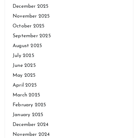
December 2025
November 2025
October 2025
September 2025
August 2025
July 2025
June 2025
May 2025
April 2025
March 2025
February 2025
January 2025
December 2024
November 2024