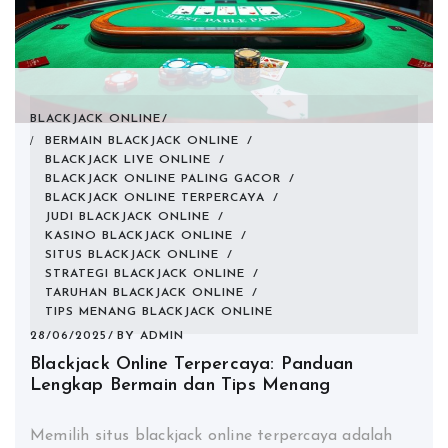
BLACKJACK ONLINE
BERMAIN BLACKJACK ONLINE
/
BLACKJACK LIVE ONLINE
/
BLACKJACK ONLINE PALING GACOR
/
BLACKJACK ONLINE TERPERCAYA
/
JUDI BLACKJACK ONLINE
/
KASINO BLACKJACK ONLINE
/
SITUS BLACKJACK ONLINE
/
STRATEGI BLACKJACK ONLINE
/
TARUHAN BLACKJACK ONLINE
/
TIPS MENANG BLACKJACK ONLINE
28/06/2025
BY
ADMIN
Blackjack Online Terpercaya: Panduan
Lengkap Bermain dan Tips Menang
Memilih situs blackjack online terpercaya adalah