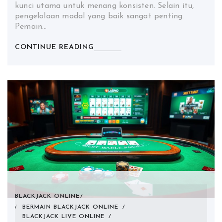
kunci utama untuk menang konsisten. Selain itu,
pengelolaan modal yang baik sangat penting.
Pemain…
CONTINUE READING
BLACKJACK ONLINE
BERMAIN BLACKJACK ONLINE
/
BLACKJACK LIVE ONLINE
/