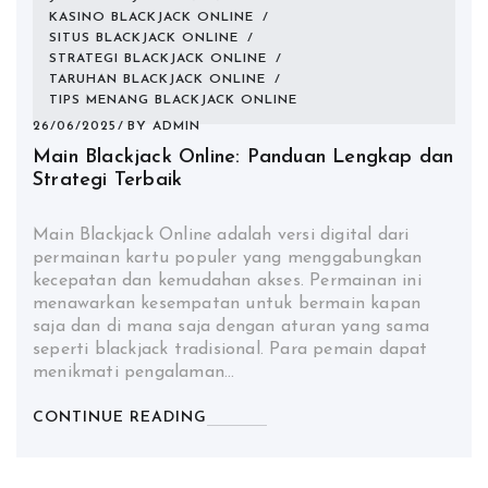
KASINO BLACKJACK ONLINE
/
SITUS BLACKJACK ONLINE
/
STRATEGI BLACKJACK ONLINE
/
TARUHAN BLACKJACK ONLINE
/
TIPS MENANG BLACKJACK ONLINE
26/06/2025
BY
ADMIN
Main Blackjack Online: Panduan Lengkap dan
Strategi Terbaik
Main Blackjack Online adalah versi digital dari
permainan kartu populer yang menggabungkan
kecepatan dan kemudahan akses. Permainan ini
menawarkan kesempatan untuk bermain kapan
saja dan di mana saja dengan aturan yang sama
seperti blackjack tradisional. Para pemain dapat
menikmati pengalaman…
CONTINUE READING