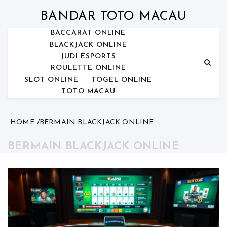
Skip
to
BANDAR TOTO MACAU
content
BACCARAT ONLINE
BLACKJACK ONLINE
JUDI ESPORTS
ROULETTE ONLINE
SLOT ONLINE
TOGEL ONLINE
TOTO MACAU
HOME
BERMAIN BLACKJACK ONLINE
BERMAIN BLACKJACK ONLINE