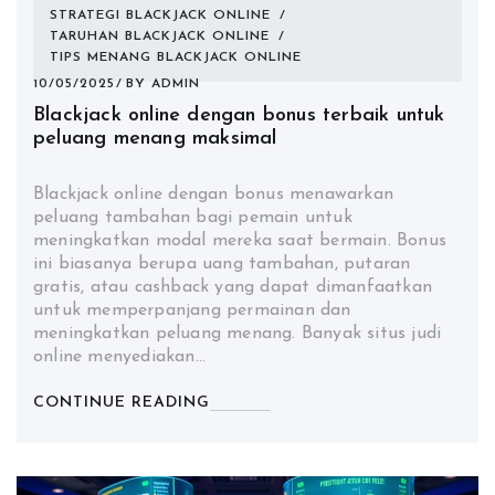
STRATEGI BLACKJACK ONLINE
/
TARUHAN BLACKJACK ONLINE
/
TIPS MENANG BLACKJACK ONLINE
10/05/2025
BY
ADMIN
Blackjack online dengan bonus terbaik untuk
peluang menang maksimal
Blackjack online dengan bonus menawarkan
peluang tambahan bagi pemain untuk
meningkatkan modal mereka saat bermain. Bonus
ini biasanya berupa uang tambahan, putaran
gratis, atau cashback yang dapat dimanfaatkan
untuk memperpanjang permainan dan
meningkatkan peluang menang. Banyak situs judi
online menyediakan…
CONTINUE READING