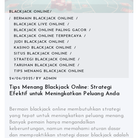
BLACKJACK ONLINE
BERMAIN BLACKJACK ONLINE
/
BLACKJACK LIVE ONLINE
/
BLACKJACK ONLINE PALING GACOR
/
BLACKJACK ONLINE TERPERCAYA
/
JUDI BLACKJACK ONLINE
/
KASINO BLACKJACK ONLINE
/
SITUS BLACKJACK ONLINE
/
STRATEGI BLACKJACK ONLINE
/
TARUHAN BLACKJACK ONLINE
/
TIPS MENANG BLACKJACK ONLINE
24/06/2025
BY
ADMIN
Tips Menang Blackjack Online: Strategi
Efektif untuk Meningkatkan Peluang Anda
Bermain blackjack online membutuhkan strategi
yang tepat untuk meningkatkan peluang menang.
Banyak pemain hanya mengandalkan
keberuntungan, namun memahami aturan dasar
dan mempraktikkan strategi dasar blackjack adalah