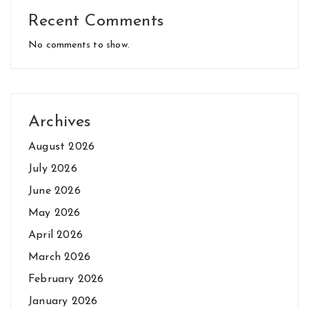
Recent Comments
No comments to show.
Archives
August 2026
July 2026
June 2026
May 2026
April 2026
March 2026
February 2026
January 2026