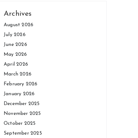
Archives
August 2026
July 2026
June 2026
May 2026
April 2026
March 2026
February 2026
January 2026
December 2025
November 2025
October 2025
September 2025