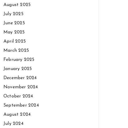
August 2025
July 2025
June 2025
May 2025
April 2025
March 2025
February 2025
January 2025
December 2024
November 2024
October 2024
September 2024
August 2024
July 2024