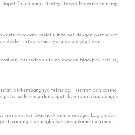
 dapat fokus pada strategi tanpa khawatir tentang
n kartu blackjack melalui internet dengan perangkat
ngan dealer virtual atau nyata dalam platform
rmainan, perbedaan utama dengan blackjack offline,
setelah berkembangnya teknologi internet dan casino
 komputer sederhana dan cepat disempurnakan dengan
 menawarkan blackjack online sebagai bagian dari
logi streaming memungkinkan pengalaman bermain