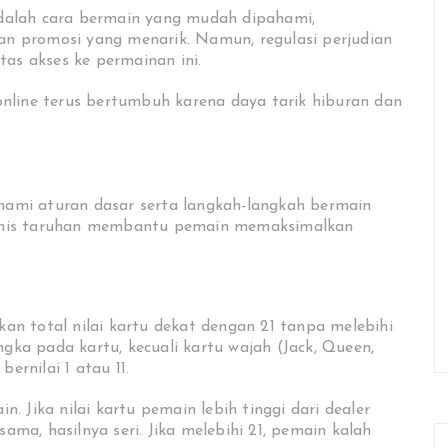
dalah cara bermain yang mudah dipahami,
 dan promosi yang menarik. Namun, regulasi perjudian
tas akses ke permainan ini.
online terus bertumbuh karena daya tarik hiburan dan
ami aturan dasar serta langkah-langkah bermain
i jenis taruhan membantu pemain memaksimalkan
n total nilai kartu dekat dengan 21 tanpa melebihi
ngka pada kartu, kecuali kartu wajah (Jack, Queen,
ernilai 1 atau 11.
. Jika nilai kartu pemain lebih tinggi dari dealer
sama, hasilnya seri. Jika melebihi 21, pemain kalah