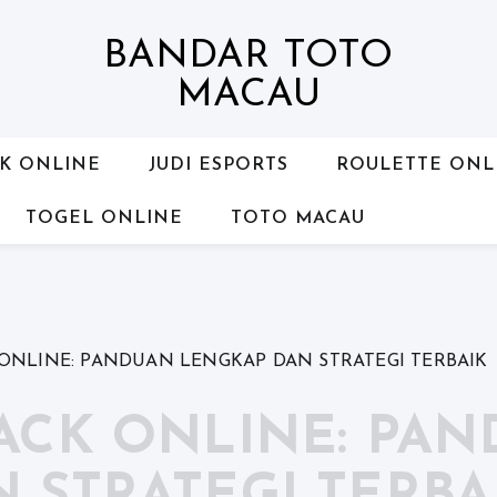
BANDAR TOTO
MACAU
CK ONLINE
JUDI ESPORTS
ROULETTE ONL
TOGEL ONLINE
TOTO MACAU
ONLINE: PANDUAN LENGKAP DAN STRATEGI TERBAIK
ACK ONLINE: PA