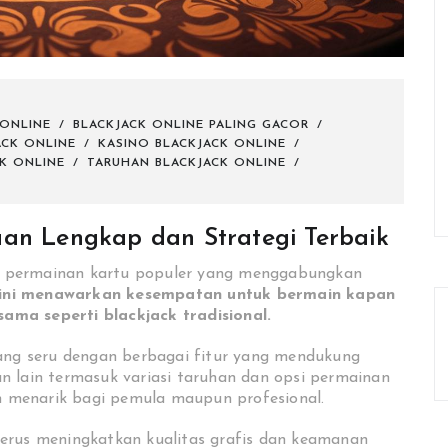
 ONLINE
/
BLACKJACK ONLINE PALING GACOR
/
ACK ONLINE
/
KASINO BLACKJACK ONLINE
/
CK ONLINE
/
TARUHAN BLACKJACK ONLINE
/
uan Lengkap dan Strategi Terbaik
dari permainan kartu populer yang menggabungkan
ini menawarkan kesempatan untuk bermain kapan
ama seperti blackjack tradisional.
ng seru dengan berbagai fitur yang mendukung
ihan lain termasuk variasi taruhan dan opsi permainan
 menarik bagi pemula maupun profesional.
terus meningkatkan kualitas grafis dan keamanan