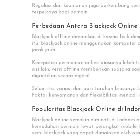
Regulasi dan keamanan juga berkembang seirin
terpercaya bagi pemain.
Perbedaan Antara Blackjack Online 
Blackjack offline dimainkan di kasino fisik d
itu, blackjack online menggunakan komputer 
jarak jauh.
Kecepatan permainan online biasanya lebih ti
sisi lain, versi offline memberikan suasana so
digantikan secara digital.
Selain itu, variasi dan opsi taruhan biasanya 
Faktor kenyamanan dan fleksibilitas menjadi 
Popularitas Blackjack Online di Indo
Blackjack online semakin diminati di Indonesi
kemudahan bermain lewat perangkat mobile. 
versi blackjack yang dapat dimainkan oleh ora