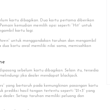
um kartu dibagikan. Dua kartu pertama diberikan
 Pemain kemudian memilih opsi seperti “Hit” untuk
gambil kartu lagi.
le Down” untuk menggandakan taruhan dan mengambil
ka dua kartu awal memiliki nilai sama, memisahkan
ine
pasang sebelum kartu dibagikan. Selain itu, tersedia
melindungi jika dealer mendapat blackjack.
irs” yang bertaruh pada kemungkinan pasangan kartu
 prediksi hasil tangan tertentu seperti “21+3” yang
dealer. Setiap taruhan memiliki peluang dan