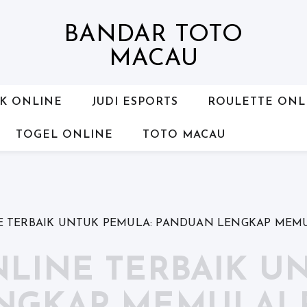
BANDAR TOTO
MACAU
CK ONLINE
JUDI ESPORTS
ROULETTE ONL
TOGEL ONLINE
TOTO MACAU
E TERBAIK UNTUK PEMULA: PANDUAN LENGKAP MEM
LINE TERBAIK U