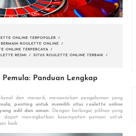
ETTE ONLINE TERPOPULER
/
 BERMAIN ROULETTE ONLINE
/
TE ONLINE TERPERCAYA
/
ULETTE RESMI
/
SITUS ROULETTE ONLINE TERBAIK
/
uk Pemula: Panduan Lengkap
erkenal dan menarik, menawarkan pengalaman yang
ula, penting untuk memilih situs roulette online
yang adil dan aman.
Dengan berbagai pilihan yang
at dapat meningkatkan kesempatan pemain untuk
an baik.