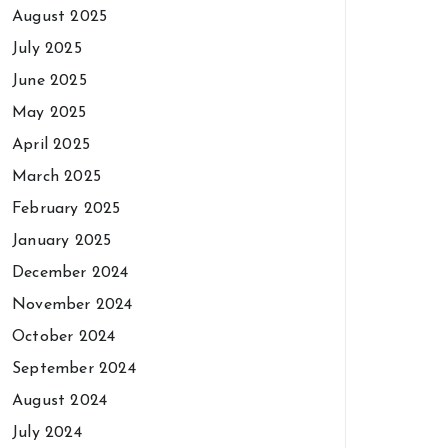
August 2025
July 2025
June 2025
May 2025
April 2025
March 2025
February 2025
January 2025
December 2024
November 2024
October 2024
September 2024
August 2024
July 2024