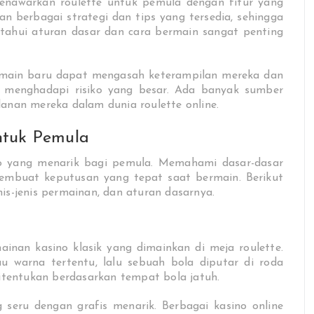
 menawarkan roulette untuk pemula dengan fitur yang
berbagai strategi dan tips yang tersedia, sehingga
tahui aturan dasar dan cara bermain sangat penting
emain baru dapat mengasah keterampilan mereka dan
 menghadapi risiko yang besar. Ada banyak sumber
nan mereka dalam dunia roulette online.
ntuk Pemula
o yang menarik bagi pemula. Memahami dasar-dasar
embuat keputusan yang tepat saat bermain. Berikut
nis-jenis permainan, dan aturan dasarnya.
mainan kasino klasik yang dimainkan di meja roulette.
warna tertentu, lalu sebuah bola diputar di roda
 ditentukan berdasarkan tempat bola jatuh.
seru dengan grafis menarik. Berbagai kasino online