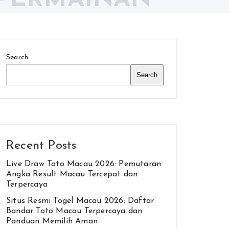
PERMAINAN
Search
Search
Recent Posts
Live Draw Toto Macau 2026: Pemutaran
Angka Result Macau Tercepat dan
Terpercaya
Situs Resmi Togel Macau 2026: Daftar
Bandar Toto Macau Terpercaya dan
Panduan Memilih Aman