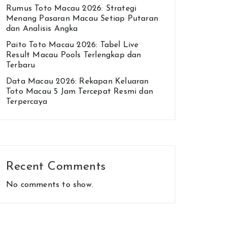
Rumus Toto Macau 2026: Strategi
Menang Pasaran Macau Setiap Putaran
dan Analisis Angka
Paito Toto Macau 2026: Tabel Live
Result Macau Pools Terlengkap dan
Terbaru
Data Macau 2026: Rekapan Keluaran
Toto Macau 5 Jam Tercepat Resmi dan
Terpercaya
Recent Comments
No comments to show.