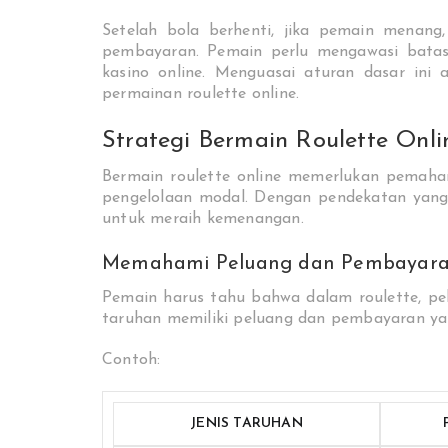
Setelah bola berhenti, jika pemain menang
pembayaran. Pemain perlu mengawasi bata
kasino online. Menguasai aturan dasar ini
permainan roulette online.
Strategi Bermain Roulette Onli
Bermain roulette online memerlukan pemaha
pengelolaan modal. Dengan pendekatan yang
untuk meraih kemenangan.
Memahami Peluang dan Pembayar
Pemain harus tahu bahwa dalam roulette, pel
taruhan memiliki peluang dan pembayaran ya
Contoh:
JENIS TARUHAN