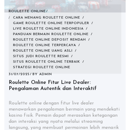
ROULETTE ONLINE
CARA MENANG ROULETTE ONLINE
/
GAME ROULETTE ONLINE TERPOPULER
/
LIVE ROULETTE ONLINE INDONESIA
/
PANDUAN BERMAIN ROULETTE ONLINE
/
ROULETTE ONLINE DEPOSIT RENDAH
/
ROULETTE ONLINE TERPERCAYA
/
ROULETTE ONLINE UANG ASLI
/
SITUS JUDI ROULETTE RESMI
/
SITUS ROULETTE ONLINE TERBAIK
/
STRATEGI ROULETTE ONLINE
31/07/2025
BY
ADMIN
Roulette Online Fitur Live Dealer:
Pengalaman Autentik dan Interaktif
Roulette online dengan fitur live dealer
menawarkan pengalaman bermain yang mendekati
kasino fisik. Pemain dapat merasakan ketegangan
dan interaksi yang nyata melalui streaming
langsung, yang membuat permainan lebih menarik