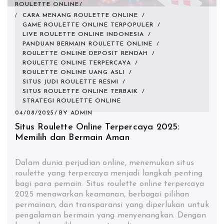
ROULETTE ONLINE
CARA MENANG ROULETTE ONLINE
/
GAME ROULETTE ONLINE TERPOPULER
/
LIVE ROULETTE ONLINE INDONESIA
/
PANDUAN BERMAIN ROULETTE ONLINE
/
ROULETTE ONLINE DEPOSIT RENDAH
/
ROULETTE ONLINE TERPERCAYA
/
ROULETTE ONLINE UANG ASLI
/
SITUS JUDI ROULETTE RESMI
/
SITUS ROULETTE ONLINE TERBAIK
/
STRATEGI ROULETTE ONLINE
04/08/2025
BY
ADMIN
Situs Roulette Online Terpercaya 2025:
Memilih dan Bermain Aman
Dalam dunia perjudian online, menemukan situs
roulette yang terpercaya menjadi langkah penting
bagi para pemain. Situs roulette online terpercaya
2025 menawarkan keamanan, berbagai pilihan
permainan, dan transparansi yang diperlukan untuk
pengalaman bermain yang menyenangkan. Dengan