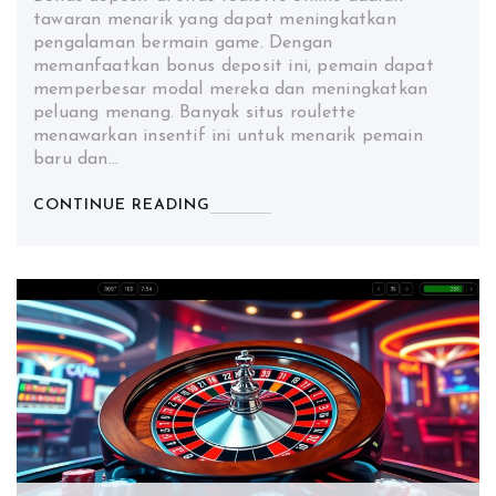
tawaran menarik yang dapat meningkatkan
pengalaman bermain game. Dengan
memanfaatkan bonus deposit ini, pemain dapat
memperbesar modal mereka dan meningkatkan
peluang menang. Banyak situs roulette
menawarkan insentif ini untuk menarik pemain
baru dan…
CONTINUE READING