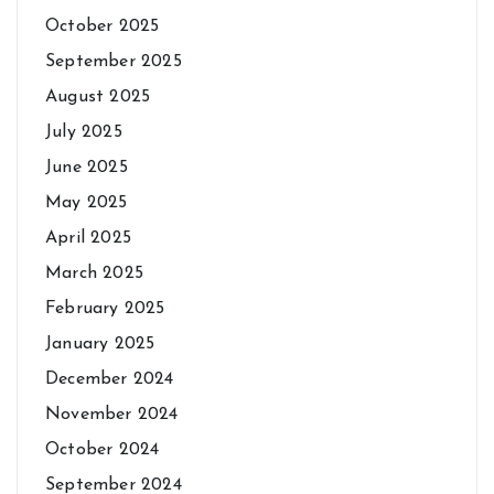
October 2025
September 2025
August 2025
July 2025
June 2025
May 2025
April 2025
March 2025
February 2025
January 2025
December 2024
November 2024
October 2024
September 2024