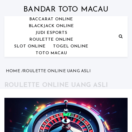
Skip
to
BANDAR TOTO MACAU
content
BACCARAT ONLINE
BLACKJACK ONLINE
JUDI ESPORTS
ROULETTE ONLINE
SLOT ONLINE
TOGEL ONLINE
TOTO MACAU
HOME
ROULETTE ONLINE UANG ASLI
ROULETTE ONLINE UANG ASLI