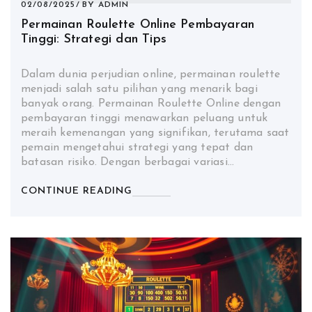
02/08/2025
BY
ADMIN
Permainan Roulette Online Pembayaran
Tinggi: Strategi dan Tips
Dalam dunia perjudian online, permainan roulette
menjadi salah satu pilihan yang menarik bagi
banyak orang. Permainan Roulette Online dengan
pembayaran tinggi menawarkan peluang untuk
meraih kemenangan yang signifikan, terutama saat
pemain mengetahui strategi yang tepat dan
batasan risiko. Dengan berbagai variasi…
CONTINUE READING