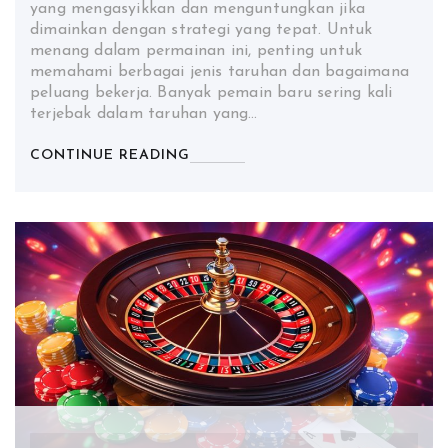
yang mengasyikkan dan menguntungkan jika
dimainkan dengan strategi yang tepat. Untuk
menang dalam permainan ini, penting untuk
memahami berbagai jenis taruhan dan bagaimana
peluang bekerja. Banyak pemain baru sering kali
terjebak dalam taruhan yang…
CONTINUE READING