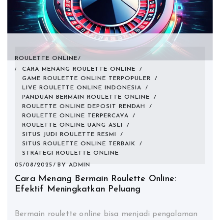
ROULETTE ONLINE
CARA MENANG ROULETTE ONLINE
/
GAME ROULETTE ONLINE TERPOPULER
/
LIVE ROULETTE ONLINE INDONESIA
/
PANDUAN BERMAIN ROULETTE ONLINE
/
ROULETTE ONLINE DEPOSIT RENDAH
/
ROULETTE ONLINE TERPERCAYA
/
ROULETTE ONLINE UANG ASLI
/
SITUS JUDI ROULETTE RESMI
/
SITUS ROULETTE ONLINE TERBAIK
/
STRATEGI ROULETTE ONLINE
05/08/2025
BY
ADMIN
Cara Menang Bermain Roulette Online:
Efektif Meningkatkan Peluang
Bermain roulette online bisa menjadi pengalaman