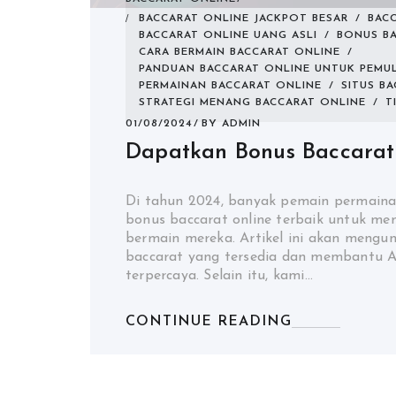
BACCARAT ONLINE JACKPOT BESAR
/
BACC
BACCARAT ONLINE UANG ASLI
/
BONUS B
CARA BERMAIN BACCARAT ONLINE
/
PANDUAN BACCARAT ONLINE UNTUK PEMU
PERMAINAN BACCARAT ONLINE
/
SITUS B
STRATEGI MENANG BACCARAT ONLINE
/
T
01/08/2024
BY
ADMIN
Dapatkan Bonus Baccarat
Di tahun 2024, banyak pemain permaina
bonus baccarat online terbaik untuk m
bermain mereka. Artikel ini akan mengu
baccarat yang tersedia dan membantu An
terpercaya. Selain itu, kami…
CONTINUE READING