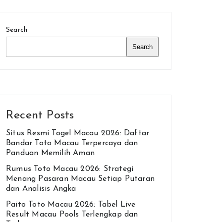
Search
Search
Recent Posts
Situs Resmi Togel Macau 2026: Daftar
Bandar Toto Macau Terpercaya dan
Panduan Memilih Aman
Rumus Toto Macau 2026: Strategi
Menang Pasaran Macau Setiap Putaran
dan Analisis Angka
Paito Toto Macau 2026: Tabel Live
Result Macau Pools Terlengkap dan