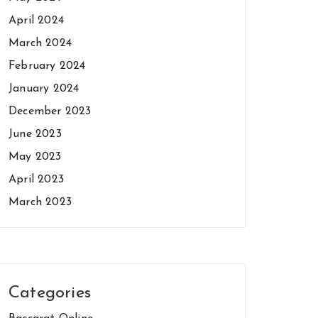
April 2024
March 2024
February 2024
January 2024
December 2023
June 2023
May 2023
April 2023
March 2023
Categories