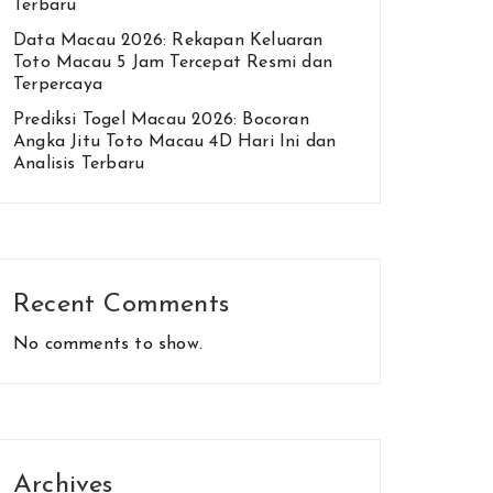
Terbaru
Data Macau 2026: Rekapan Keluaran
Toto Macau 5 Jam Tercepat Resmi dan
Terpercaya
Prediksi Togel Macau 2026: Bocoran
Angka Jitu Toto Macau 4D Hari Ini dan
Analisis Terbaru
Recent Comments
No comments to show.
Archives