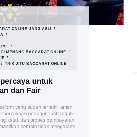
RAT ONLINE UANG ASLI
/
LA
/
LINE
/
EGI MENANG BACCARAT ONLINE
/
IF
/
/
TRIK JITU BACCARAT ONLINE
rpercaya untuk
n dan Fair
latform yang sudah terbukti aman
 Kepercayaan pengguna dibangun
ang ketat, dan proses pembayaran
memastikan pemain tidak mengalami