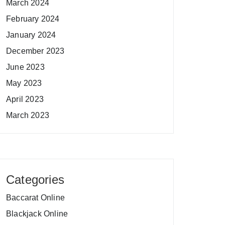
March 2024
February 2024
January 2024
December 2023
June 2023
May 2023
April 2023
March 2023
Categories
Baccarat Online
Blackjack Online