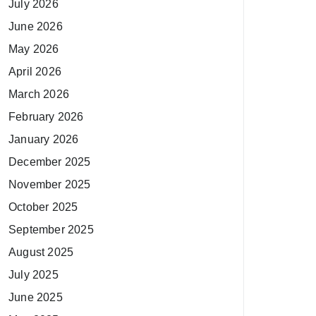
July 2026
June 2026
May 2026
April 2026
March 2026
February 2026
January 2026
December 2025
November 2025
October 2025
September 2025
August 2025
July 2025
June 2025