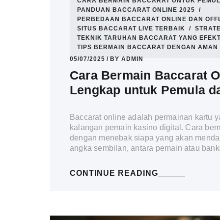
CARA BERMAIN BACCARAT UNTUK PEMU
PANDUAN BACCARAT ONLINE 2025
/
PERBEDAAN BACCARAT ONLINE DAN OFF
SITUS BACCARAT LIVE TERBAIK
/
STRAT
TEKNIK TARUHAN BACCARAT YANG EFEKT
TIPS BERMAIN BACCARAT DENGAN AMAN
05/07/2025
BY
ADMIN
Cara Bermain Baccarat O
Lengkap untuk Pemula da
Baccarat online adalah permainan kartu 
kalangan pemain kasino digital. Cara ber
dengan menebak siapa yang akan mendapat
angka sembilan, antara pemain atau bank
CONTINUE READING