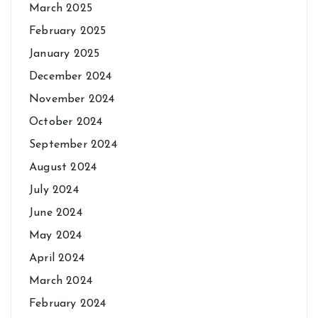
March 2025
February 2025
January 2025
December 2024
November 2024
October 2024
September 2024
August 2024
July 2024
June 2024
May 2024
April 2024
March 2024
February 2024