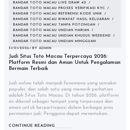
BANDAR TOTO MACAU LIVE DRAW 4D
/
BANDAR TOTO MACAU PROSES VERIFIKASI KYC
/
BANDAR TOTO MACAU REFERENSI KODE UNIK
/
BANDAR TOTO MACAU RIWAYAT HASIL KELUARAN
/
BANDAR TOTO MACAU TANPA POTONGAN
/
BANDAR TOTO MACAU UNDIAN HARIAN
/
BANDAR TOTO MACAU UNDIAN KHUSUS WEEKEND
/
BANDAR TOTO MACAU UNDIAN MINGGUAN
31/01/2026
BY
ADMIN
Judi Situs Toto Macau Terpercaya 2026:
Platform Resmi dan Aman Untuk Pengalaman
Bermain Terbaik
Judi online telah menjadi fenomena yang semakin
populer, dan salah satu yang menarik perhatian
adalah Situs Toto Macau. Di tahun 2026, platform
ini dikenal sebagai tempat yang terpercaya dan
aman untuk berpartisipasi dalam berbagai jenis
permainan judi. Pengguna dapat menemukan…
CONTINUE READING