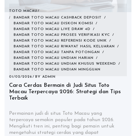
TOTO MACAU
BANDAR TOTO MACAU CASHBACK DEPOSIT
/
BANDAR TOTO MACAU DISKON KOMISI
/
BANDAR TOTO MACAU LIVE DRAW 4D
/
BANDAR TOTO MACAU PROSES VERIFIKASI KYC
/
BANDAR TOTO MACAU REFERENSI KODE UNIK
/
BANDAR TOTO MACAU RIWAYAT HASIL KELUARAN
/
BANDAR TOTO MACAU TANPA POTONGAN
/
BANDAR TOTO MACAU UNDIAN HARIAN
/
BANDAR TOTO MACAU UNDIAN KHUSUS WEEKEND
/
BANDAR TOTO MACAU UNDIAN MINGGUAN
01/02/2026
BY
ADMIN
Cara Cerdas Bermain di Judi Situs Toto
Macau Terpercaya 2026: Strategi dan Tips
Terbaik
Permainan judi di situs Toto Macau yang
terpercaya semakin populer pada tahun 2026.
Mengikuti tren ini, penting bagi pemain untuk
mengetahui strategi cerdas yang dapat