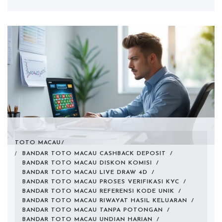
TOTO MACAU
BANDAR TOTO MACAU CASHBACK DEPOSIT
/
BANDAR TOTO MACAU DISKON KOMISI
/
BANDAR TOTO MACAU LIVE DRAW 4D
/
BANDAR TOTO MACAU PROSES VERIFIKASI KYC
/
BANDAR TOTO MACAU REFERENSI KODE UNIK
/
BANDAR TOTO MACAU RIWAYAT HASIL KELUARAN
/
BANDAR TOTO MACAU TANPA POTONGAN
/
BANDAR TOTO MACAU UNDIAN HARIAN
/