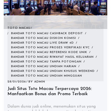
TOTO MACAU
BANDAR TOTO MACAU CASHBACK DEPOSIT
/
BANDAR TOTO MACAU DISKON KOMISI
/
BANDAR TOTO MACAU LIVE DRAW 4D
/
BANDAR TOTO MACAU PROSES VERIFIKASI KYC
/
BANDAR TOTO MACAU REFERENSI KODE UNIK
/
BANDAR TOTO MACAU RIWAYAT HASIL KELUARAN
/
BANDAR TOTO MACAU TANPA POTONGAN
/
BANDAR TOTO MACAU UNDIAN HARIAN
/
BANDAR TOTO MACAU UNDIAN KHUSUS WEEKEND
/
BANDAR TOTO MACAU UNDIAN MINGGUAN
28/01/2026
BY
ADMIN
Judi Situs Toto Macau Terpercaya 2026:
Manfaatkan Bonus dan Promo Terbaik
Dalam dunia judi online, menemukan situs yang