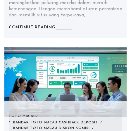
meningkatkan peluang mereka dalam meraih
kemenangan. Dengan memahami aturan permainan
dan memilih situs yang terpercaya,…
CONTINUE READING
TOTO MACAU
BANDAR TOTO MACAU CASHBACK DEPOSIT
/
BANDAR TOTO MACAU DISKON KOMISI
/