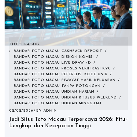
TOTO MACAU
BANDAR TOTO MACAU CASHBACK DEPOSIT
/
BANDAR TOTO MACAU DISKON KOMISI
/
BANDAR TOTO MACAU LIVE DRAW 4D
/
BANDAR TOTO MACAU PROSES VERIFIKASI KYC
/
BANDAR TOTO MACAU REFERENSI KODE UNIK
/
BANDAR TOTO MACAU RIWAYAT HASIL KELUARAN
/
BANDAR TOTO MACAU TANPA POTONGAN
/
BANDAR TOTO MACAU UNDIAN HARIAN
/
BANDAR TOTO MACAU UNDIAN KHUSUS WEEKEND
/
BANDAR TOTO MACAU UNDIAN MINGGUAN
02/02/2026
BY
ADMIN
Judi Situs Toto Macau Terpercaya 2026: Fitur
Lengkap dan Kecepatan Tinggi