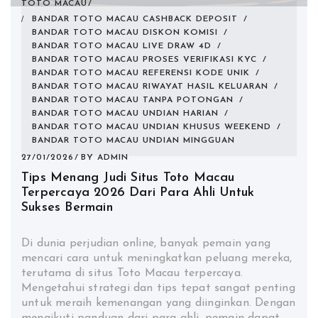
TOTO MACAU
BANDAR TOTO MACAU CASHBACK DEPOSIT
/
BANDAR TOTO MACAU DISKON KOMISI
/
BANDAR TOTO MACAU LIVE DRAW 4D
/
BANDAR TOTO MACAU PROSES VERIFIKASI KYC
/
BANDAR TOTO MACAU REFERENSI KODE UNIK
/
BANDAR TOTO MACAU RIWAYAT HASIL KELUARAN
/
BANDAR TOTO MACAU TANPA POTONGAN
/
BANDAR TOTO MACAU UNDIAN HARIAN
/
BANDAR TOTO MACAU UNDIAN KHUSUS WEEKEND
/
BANDAR TOTO MACAU UNDIAN MINGGUAN
27/01/2026
BY
ADMIN
Tips Menang Judi Situs Toto Macau
Terpercaya 2026 Dari Para Ahli Untuk
Sukses Bermain
Di dunia perjudian online, banyak pemain yang
mencari cara untuk meningkatkan peluang mereka,
terutama di situs Toto Macau terpercaya.
Mengetahui strategi dan tips tepat sangat penting
untuk meraih kemenangan yang diinginkan. Dengan
mengikuti panduan dari para ahli, pemain dapat