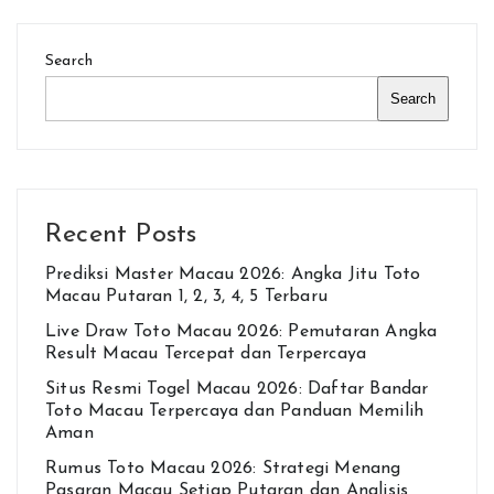
Search
Search
Recent Posts
Prediksi Master Macau 2026: Angka Jitu Toto
Macau Putaran 1, 2, 3, 4, 5 Terbaru
Live Draw Toto Macau 2026: Pemutaran Angka
Result Macau Tercepat dan Terpercaya
Situs Resmi Togel Macau 2026: Daftar Bandar
Toto Macau Terpercaya dan Panduan Memilih
Aman
Rumus Toto Macau 2026: Strategi Menang
Pasaran Macau Setiap Putaran dan Analisis